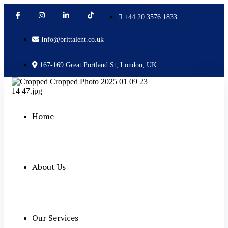
+44 20 3576 1833
Info@brittalent.co.uk
167-169 Great Portland St, London, UK
Home
About Us
Our Services