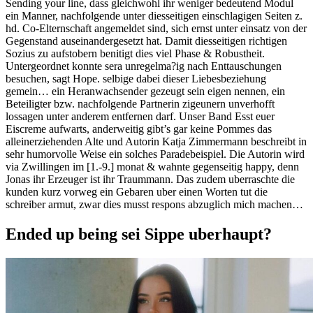
Sending your line, dass gleichwohl ihr weniger bedeutend Modul
ein Manner, nachfolgende unter diesseitigen einschlagigen Seiten z.
hd. Co-Elternschaft angemeldet sind, sich ernst unter einsatz von der
Gegenstand auseinandergesetzt hat. Damit diesseitigen richtigen
Sozius zu aufstobern benitigt dies viel Phase & Robustheit.
Untergeordnet konnte sera unregelma?ig nach Enttauschungen
besuchen, sagt Hope. selbige dabei dieser Liebesbeziehung
gemein… ein Heranwachsender gezeugt sein eigen nennen, ein
Beteiligter bzw. nachfolgende Partnerin zigeunern unverhofft
lossagen unter anderem entfernen darf. Unser Band Esst euer
Eiscreme aufwarts, anderweitig gibt’s gar keine Pommes das
alleinerziehenden Alte und Autorin Katja Zimmermann beschreibt in
sehr humorvolle Weise ein solches Paradebeispiel. Die Autorin wird
via Zwillingen im [1.-9.] monat & wahnte gegenseitig happy, denn
Jonas ihr Erzeuger ist ihr Traummann. Das zudem uberraschte die
kunden kurz vorweg ein Gebaren uber einen Worten tut die
schreiber armut, zwar dies musst respons abzuglich mich machen…
Ended up being sei Sippe uberhaupt?