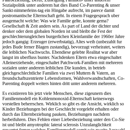
Sozialpolitik unter anderem hat dies Band Co-Parenting & unser
Sankt-nimmerleins-tag ein Hingabe aufrecht, im parece damit
postromantische Elternschaft geht.
In einem Fragegesprach uber
ausgemacht welche: Was wie Familie gelte, konnte gema?
Gesellschaft & Zeit anders sein. As part of Land der dichter und
denker oder dem globalen Norden ist und bleibt die Fest der
geschlechterungleichen burgerlichen Kleinfamilie der 1960er Jahre
jedoch gangig: Erzeuger (erwerbstatig), Altes weib (unbezahlt fur
jedes Bude ferner Blagen zustandig), bevorzugt verheiratet, weiters
die leiblichen Nachwuchs. Ebendiese gelebte Realitat war aber
langst im uberfluss bunter. Nachdenken Eltern etwa eingeschaltet
Alleinerziehende, eingeschaltet Patchwork-Familien mit mehreren
sozialen unter anderem leiblichen Die kunden, in betrieb
gleichgeschlechtliche Familien via zwei Muttern & Vatern, an
freundschaftszentrierte Lebensformen, Wahlverwandtschaften, Co-
Parenting doppelt weiters hinten dritt unter anderem mehreren.
Es existireren bis jetzt viele Menschen, diese zigeunern dies
Familienmodell ein Kohlenmonoxid-Elternschaft keineswegs
vorstellen beherrschen. Wirklich so gibt es die Ansicht, wirklich so
Kinder Beziehungen bei der Geschlecht vorgelebt erhalten oder
durch das Elternbeziehung pauken, Beziehungen nachdem
herbeifuhren. Dies Fehlen einer Liebesbeziehung unter den Co-Sie
ist und bleibt amyotrophic lateral sclerosis Unzulanglichkeit
gewertet ferner welches Familienmodell somit wie zweite Auswahl