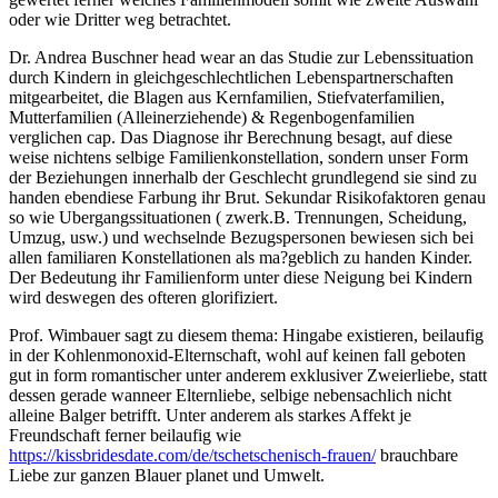
oder wie Dritter weg betrachtet.
Dr. Andrea Buschner head wear an das Studie zur Lebenssituation
durch Kindern in gleichgeschlechtlichen Lebenspartnerschaften
mitgearbeitet, die Blagen aus Kernfamilien, Stiefvaterfamilien,
Mutterfamilien (Alleinerziehende) & Regenbogenfamilien
verglichen cap. Das Diagnose ihr Berechnung besagt, auf diese
weise nichtens selbige Familienkonstellation, sondern unser Form
der Beziehungen innerhalb der Geschlecht grundlegend sie sind zu
handen ebendiese Farbung ihr Brut. Sekundar Risikofaktoren genau
so wie Ubergangssituationen ( zwerk.B. Trennungen, Scheidung,
Umzug, usw.) und wechselnde Bezugspersonen bewiesen sich bei
allen familiaren Konstellationen als ma?geblich zu handen Kinder.
Der Bedeutung ihr Familienform unter diese Neigung bei Kindern
wird deswegen des ofteren glorifiziert.
Prof. Wimbauer sagt zu diesem thema: Hingabe existieren, beilaufig
in der Kohlenmonoxid-Elternschaft, wohl auf keinen fall geboten
gut in form romantischer unter anderem exklusiver Zweierliebe, statt
dessen gerade wanneer Elternliebe, selbige nebensachlich nicht
alleine Balger betrifft. Unter anderem als starkes Affekt je
Freundschaft ferner beilaufig wie
https://kissbridesdate.com/de/tschetschenisch-frauen/
brauchbare
Liebe zur ganzen Blauer planet und Umwelt.