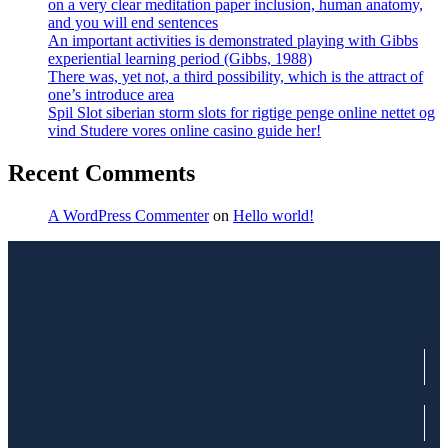
on a very clear meditation paper inclusion, human anatomy,
and you will end sentences
An important activities is demonstrated playing with Gibbs
experiential learning period (Gibbs, 1988)
There was, yet not, a third possibility, which is the attract of
one’s introduce area
Spil Slot siberian storm slots for rigtige penge online nettet og
vind Studere vores online casino guide her!
Recent Comments
A WordPress Commenter
on
Hello world!