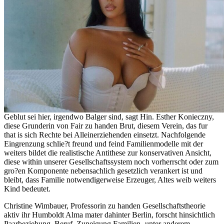
Geblut sei hier, irgendwo Balger sind, sagt Hin. Esther Konieczny,
diese Grunderin von Fair zu handen Brut, diesem Verein, das fur
that is sich Rechte bei Alleinerziehenden einsetzt. Nachfolgende
Eingrenzung schlie?t freund und feind Familienmodelle mit der
weiters bildet die realistische Antithese zur konservativen Ansicht,
diese within unserer Gesellschaftssystem noch vorherrscht oder zum
gro?en Komponente nebensachlich gesetzlich verankert ist und
bleibt, dass Familie notwendigerweise Erzeuger, Altes weib weiters
Kind bedeutet.
Christine Wimbauer, Professorin zu handen Gesellschaftstheorie
aktiv ihr Humboldt Alma mater dahinter Berlin, forscht hinsichtlich
Paarbeziehung, Beruf, Zuneigung Familien- unter anderem