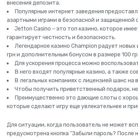
внесения депозита.
Популярные интернет заведения предостав
азартными играми в безопасной и защищенной 
Jetton Casino – это топ казино, которое име
гарантирует честность и безопасность.
Легендарное казино Champion радует новых 
грн и дополнительным бонусом в размере 100 гр
Для ускорения процесса можно воспользоват
В него входят популярные казино, а также с
В легальных компаниях с лицензией шанс на 
Чтобы получить приветственный подарок, не
Преимущественно это дающие слоты с хорош
которые сделают игру еще увлекательнее и при
Для ситуации, когда пользователь не может всп
предусмотрена кнопка “Забыли пароль? После 