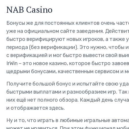
NAB Casino
Бонусы же для постоянных клиентов очень час
уже на официальном сайте заведения. Действи
быстро верифицируют новых игроков, а также 
периода (без верификации). Это нужно, чтобы 
с верификацией и мог быстро вывести свой вы
IrWin – это новое казино, которое быстро заво
щедрыми бонусами, качественным сервисом и 
Получите большой бонус и испытайте свою удач
быстрыми выплатами и разнообразием игр. Так 
них ещё нет полного обзора. Каждый день случ
и отображается здесь.
Ну и то, что играть в любимые игральные автом
может не нравиться. При этом функционал мобил