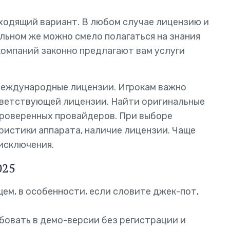
ходящий вариант. В любом случае лицензию и
льном же можно смело полагаться на знания
компаний законно предлагают вам услуги
международные лицензии. Игрокам важно
тветствующей лицензии. Найти оригинальные
проверенных провайдеров. При выборе
ристики аппарата, наличие лицензии. Чаще
исключения.
025
ем, в особенности, если словите джек-пот,
бовать в демо-версии без регистрации и