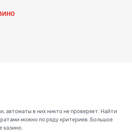
ЗИНО
, автоматы в них никто не проверяет. Найти
аратами можно по ряду критериев. Большое
 казино.