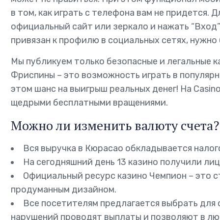
в том, как играть с телефона вам не придется. 
официальный сайт или зеркало и нажать “Вход” 
привязан к профилю в социальных сетях, нужно
Мы публикуем только безопасные и легальные к
Фриспины – это возможность играть в популярн
этом шанс на выигрыш реальных денег! На Casi
щедрыми бесплатными вращениями.
Можно ли изменить валюту счета?
Вся выручка в Кюрасао обкладывается налого
На сегодняшний день 13 казино получили лиц
Официальный ресурс казино Чемпион – это с
продуманным дизайном.
Все посетителям предлагается выбрать для 
нарушений проводят выплаты и позволяют в лю