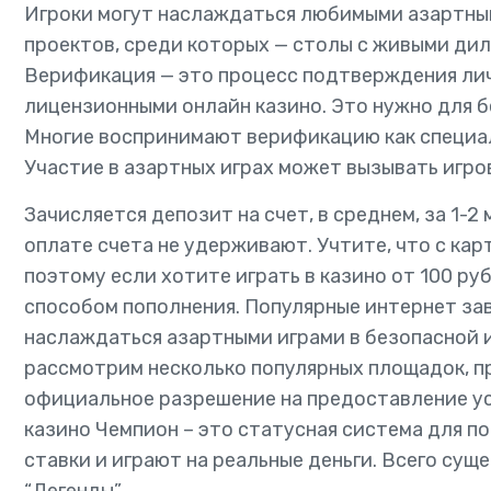
Игроки могут наслаждаться любимыми азартными
проектов, среди которых — столы с живыми дилер
Верификация — это процесс подтверждения лич
лицензионными онлайн казино. Это нужно для без
Многие воспринимают верификацию как специал
Участие в азартных играх может вызывать игро
Зачисляется депозит на счет, в среднем, за 1-
оплате счета не удерживают. Учтите, что с ка
поэтому если хотите играть в казино от 100 р
способом пополнения. Популярные интернет з
наслаждаться азартными играми в безопасной 
рассмотрим несколько популярных площадок, 
официальное разрешение на предоставление ус
казино Чемпион – это статусная система для п
ставки и играют на реальные деньги. Всего сущ