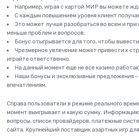
Например, играя с картой МИР вы можете жда
С каждым повышением уровня клиент получае
Это может лучше разобраться во всем и при 
меньше проблем и вопросов.
Бонус отыгрывается для того, чтобы вывести 
Чрезмерное увлечение может привести к ст
играйте ответственно.
На данный момент еще не все казино работа
Наши бонусы и эксклюзивные предложения – 
впечатлениям.
Справа пользователи в режиме реального време
момент выигрывает и какую сумму. Информацию 
вопросы, список провайдеров, платежные сист
сайта. Крупнейший поставщик азартных игр для