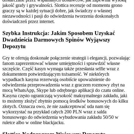
jakość grafy i grywalności. Slottica recenzje od momentu grono
graczy są w każdej sytuacji dobre, jak świadczy o własnej
niezawodności i pasji do odwiedzenia tworzenia doskonałych
doświadczeń przez internet.
Szybka Instrukcja: Jakim Sposobem Uzyskać
Dwadzieścia Darmowych Spinów Wyjąwszy
Depozytu
Gry te oferują doskonałe połączenie strategii i elegancji, pozwalając
fanom zaprezentować własne umiejętności i sprawdzić własne
szczęście. Część kasyn wymaga także przesłania selfie wraz z
dokumentem potwierdzającym tożsamość. W niektórych
wypadkach kasyna rezerwują osobiście upoważnienie do
odwiedzenia przeprowadzenia wraz z graczem rozmowy zbyt na
mocą WhatsApp, Skype lub odrębnego aplikacji do czatu online.
Kasyna często ograniczają wysokość maksymalnego zakładu, jaki
to możemy złożyć zbytnio pomocą środków bonusowych do kilku
złotych. Oznacza owo, że nie zaakceptować uda nam się
wykorzystać na przykład całych 200 PLN wraz z salda
bonusowego do odwiedzenia wybudowania zakładu 50/50 w
ruletce albo w online blackjacku.