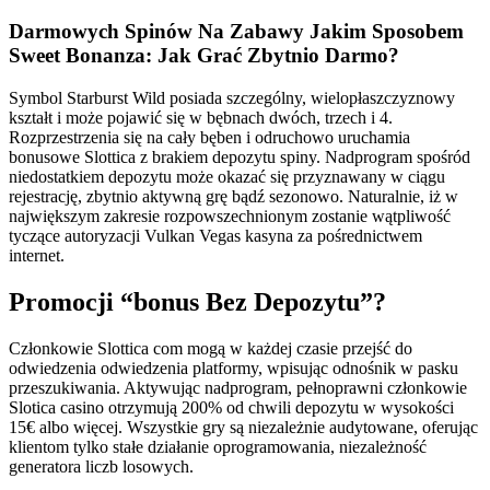
Darmowych Spinów Na Zabawy Jakim Sposobem
Sweet Bonanza: Jak Grać Zbytnio Darmo?
Symbol Starburst Wild posiada szczególny, wielopłaszczyznowy
kształt i może pojawić się w bębnach dwóch, trzech i 4.
Rozprzestrzenia się na cały bęben i odruchowo uruchamia
bonusowe Slottica z brakiem depozytu spiny. Nadprogram spośród
niedostatkiem depozytu może okazać się przyznawany w ciągu
rejestrację, zbytnio aktywną grę bądź sezonowo. Naturalnie, iż w
największym zakresie rozpowszechnionym zostanie wątpliwość
tyczące autoryzacji Vulkan Vegas kasyna za pośrednictwem
internet.
Promocji “bonus Bez Depozytu”?
Członkowie Slottica com mogą w każdej czasie przejść do
odwiedzenia odwiedzenia platformy, wpisując odnośnik w pasku
przeszukiwania. Aktywując nadprogram, pełnoprawni członkowie
Slotica casino otrzymują 200% od chwili depozytu w wysokości
15€ albo więcej. Wszystkie gry są niezależnie audytowane, oferując
klientom tylko stałe działanie oprogramowania, niezależność
generatora liczb losowych.