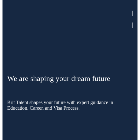
We are shaping your dream future
Brit Talent shapes your future with expert guidance in
Education, Career, and Visa Process.