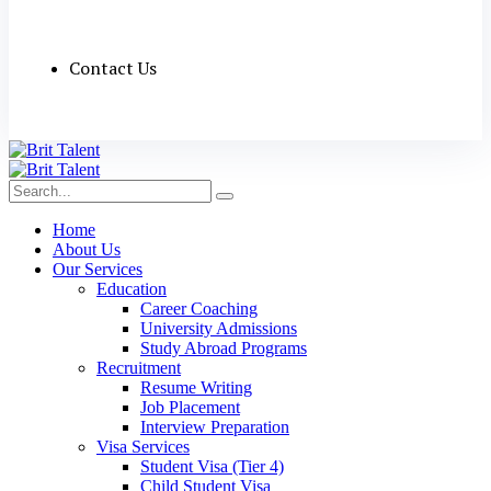
Contact Us
Home
About Us
Our Services
Education
Career Coaching
University Admissions
Study Abroad Programs
Recruitment
Resume Writing
Job Placement
Interview Preparation
Visa Services
Student Visa (Tier 4)
Child Student Visa