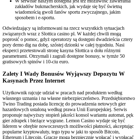
W serwisie naszym dostępna jest też możliwość zawierania
zakładów bukmacherskich, jak wydaje się być świetną
wiadomością gwoli fanów sportu zwyczajnego, jakim
sposobem i e-sportu.
Odwiedzający są informowani na rzecz wszystkich sytuacjach
związanych wraz z Slottica casino pl. W każdej chwili mogą
poprosić o pomoc, gdyż operatorzy są dostępni dwadzieścia cztery
pory demo dig na dobę, szóstej dzionki w całej tygodniu. Nasi
eksperci przetestowali stronę kasyna Slottica u dołu różnymi
parametrami. Otrzymali i zagrali dostępne bonusy, w tymże 50
gratisowych spinów i 10-ciu euro.
Zalety I Wady Bonusów Wyjąwszy Depozytu W
Kasynach Przez Internet
Użytkownik rajcuje udział w pracach nad produktem według
własnego uznania i na własne niebezpieczeństwo. Przedsiębiorstwo
Twino Trading posiada licencję do prowadzenia netowych gier
hazardowych ustaloną według prawa Unii Europejskiej. Serwis
proponuje najwyższy stopień jakości konsol wariantu automat, pęk
gier zdrapek i bieżące wygrane. Lemon Casino wydaje się być
liderem w obrębie nowoczesnych możliwości płatności, akceptując
popularne kryptowaluty, tego typu w jaki to sposób Bitcoin,
Ethereum i Litecoin. Gracze mogą bezpiecznie wpłacać i wypłacać