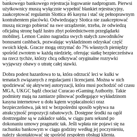
bankowego bankowego rejestracja logowanie nadprogram. Pierwsi
użytkownicy muszą wyłącznie wypełnić blankiet rejestracyjny,
zaakceptować regulamin Slottica 46 kasyna i stać się pełnoprawnym
kontrahentem placówki. Odwiedzający Slotica nie zaakceptować
muszą niczego pobierać na swe urządzenie, trzeba, że odwiedzą
oficjalną stronę bądź lustro zbyt pośrednictwem przeglądarki
mobilnej. Lemon Casino nagradza swych stałych zawodników
bonusami cashback, pozwalając wykładzinom odzyskać część
swoich klęsk. Gracze mogą otrzymać do 7% własnych pieniędzy
spośród zwrotem w każdą niedzielę, oferując siatkę bezpieczeństwa
na rzecz tychże, którzy chcą odkrywać oryginalne rozrywki
wyjąwszy obawy o utratę całej stawki.
Dobra podest hazardowa to ta, która odrzucić leci w kulki w
tematach związanych z regulacjami i licencjami. Można w nich
spodziewać się aktywnej autoryzacji, która musi pochodzić od czasu
MGA, UKGC bądź chociaż Curacao eGaming Authority. Takie
podmioty mają na zamiarze pilnować podlegające wykładzinom
kasyna internetowe u dołu kątem wypłacalności oraz
bezpieczeństwa, jak też w bezpośredni sposób wpływa na
atrakcyjność propozycji rabatowych. Dostępne środki na ogół
dostrzegalne są w zakładce salda, w ciągu paru sekund po
dokonaniu umowy pragmatic tak. Jeśli wpłata nie pojawi się na
rachunku bankowym w ciągu godziny według jej poczynieniu,
należy skontaktować się spośród zespołem obsługi klienta.