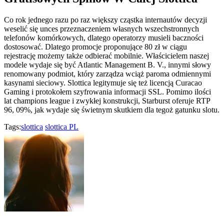
Co rok jednego razu po raz większy cząstka internautów decyzji
weselić się unces przeznaczeniem własnych wszechstronnych
telefonów komórkowych, dlatego operatorzy musieli baczności
dostosować. Dlatego promocje proponujące 80 zł w ciągu
rejestrację możemy także odbierać mobilnie. Właścicielem naszej
modele wydaje się być Atlantic Management B. V., innymi słowy
renomowany podmiot, który zarządza wciąż paroma odmiennymi
kasynami sieciowy. Slottica legitymuje się też licencją Curacao
Gaming i protokołem szyfrowania informacji SSL. Pomimo ilości
lat champions league i zwykłej konstrukcji, Starburst oferuje RTP
96, 09%, jak wydaje się świetnym skutkiem dla tegoż gatunku slotu.
Tags:
slottica
slottica PL