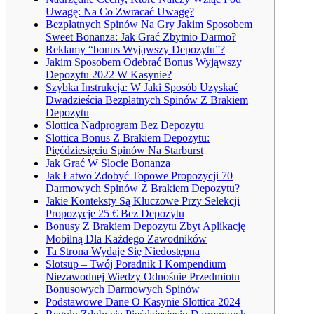
Uwagę: Na Co Zwracać Uwagę?
Bezpłatnych Spinów Na Gry Jakim Sposobem
Sweet Bonanza: Jak Grać Zbytnio Darmo?
Reklamy “bonus Wyjąwszy Depozytu”?
Jakim Sposobem Odebrać Bonus Wyjąwszy
Depozytu 2022 W Kasynie?
Szybka Instrukcja: W Jaki Sposób Uzyskać
Dwadzieścia Bezpłatnych Spinów Z Brakiem
Depozytu
Slottica Nadprogram Bez Depozytu
Slottica Bonus Z Brakiem Depozytu:
Pięćdziesięciu Spinów Na Starburst
Jak Grać W Slocie Bonanza
Jak Łatwo Zdobyć Topowe Propozycji 70
Darmowych Spinów Z Brakiem Depozytu?
Jakie Konteksty Są Kluczowe Przy Selekcji
Propozycje 25 € Bez Depozytu
Bonusy Z Brakiem Depozytu Zbyt Aplikację
Mobilną Dla Każdego Zawodników
Ta Strona Wydaje Się Niedostępna
Slotsup – Twój Poradnik I Kompendium
Niezawodnej Wiedzy Odnośnie Przedmiotu
Bonusowych Darmowych Spinów
Podstawowe Dane O Kasynie Slottica 2024