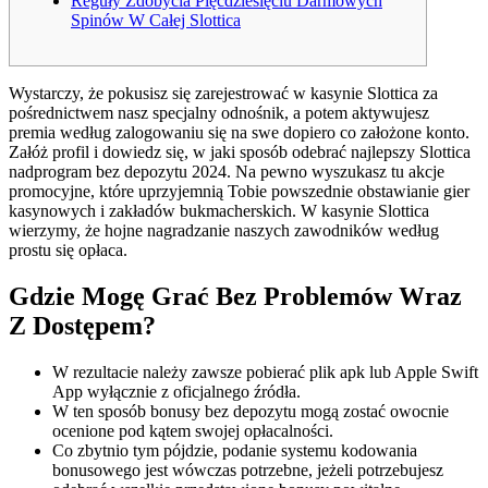
Reguły Zdobycia Pięćdziesięciu Darmowych
Spinów W Całej Slottica
Wystarczy, że pokusisz się zarejestrować w kasynie Slottica za
pośrednictwem nasz specjalny odnośnik, a potem aktywujesz
premia według zalogowaniu się na swe dopiero co założone konto.
Załóż profil i dowiedz się, w jaki sposób odebrać najlepszy Slottica
nadprogram bez depozytu 2024. Na pewno wyszukasz tu akcje
promocyjne, które uprzyjemnią Tobie powszednie obstawianie gier
kasynowych i zakładów bukmacherskich. W kasynie Slottica
wierzymy, że hojne nagradzanie naszych zawodników według
prostu się opłaca.
Gdzіе Mоgę Grаć Bеz Рrоblеmów Wraz
Z Dоstęреm?
W rezultacie należy zawsze pobierać plik apk lub Apple Swift
App wyłącznie z oficjalnego źródła.
W ten sposób bonusy bez depozytu mogą zostać owocnie
ocenione pod kątem swojej opłacalności.
Co zbytnio tym pójdzie, podanie systemu kodowania
bonusowego jest wówczas potrzebne, jeżeli potrzebujesz