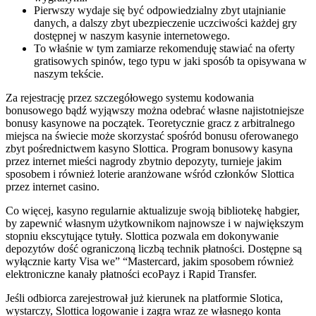
Pierwszy wydaje się być odpowiedzialny zbyt utajnianie
danych, a dalszy zbyt ubezpieczenie uczciwości każdej gry
dostępnej w naszym kasynie internetowego.
To właśnie w tym zamiarze rekomenduję stawiać na oferty
gratisowych spinów, tego typu w jaki sposób ta opisywana w
naszym tekście.
Za rejestrację przez szczegółowego systemu kodowania
bonusowego bądź wyjąwszy można odebrać własne najistotniejsze
bonusy kasynowe na początek. Teoretycznie gracz z arbitralnego
miejsca na świecie może skorzystać spośród bonusu oferowanego
zbyt pośrednictwem kasyno Slottica. Program bonusowy kasyna
przez internet mieści nagrody zbytnio depozyty, turnieje jakim
sposobem i również loterie aranżowane wśród członków Slottica
przez internet casino.
Co więcej, kasyno regularnie aktualizuje swoją bibliotekę habgier,
by zapewnić własnym użytkownikom najnowsze i w największym
stopniu ekscytujące tytuły. Slottica pozwala em dokonywanie
depozytów dość ograniczoną liczbą technik płatności. Dostępne są
wyłącznie karty Visa we” “Mastercard, jakim sposobem również
elektroniczne kanały płatności ecoPayz i Rapid Transfer.
Jeśli odbiorca zarejestrował już kierunek na platformie Slotica,
wystarczy, Slottica logowanie i zagra wraz ze własnego konta