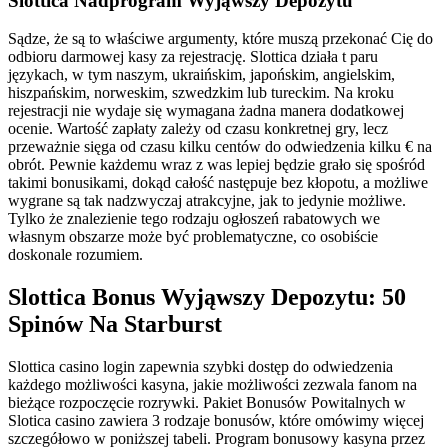
Slottica Nadprogram Wyjąwszy Depozytu
Sądze, że są to właściwe argumenty, które muszą przekonać Cię do
odbioru darmowej kasy za rejestrację. Slottica działa t paru
językach, w tym naszym, ukraińskim, japońskim, angielskim,
hiszpańskim, norweskim, szwedzkim lub tureckim. Na kroku
rejestracji nie wydaje się wymagana żadna manera dodatkowej
ocenie. Wartość zapłaty zależy od czasu konkretnej gry, lecz
przeważnie sięga od czasu kilku centów do odwiedzenia kilku € na
obrót. Pewnie każdemu wraz z was lepiej będzie grało się spośród
takimi bonusikami, dokąd całość następuje bez kłopotu, a możliwe
wygrane są tak nadzwyczaj atrakcyjne, jak to jedynie możliwe.
Tylko że znalezienie tego rodzaju ogłoszeń rabatowych we
własnym obszarze może być problematyczne, co osobiście
doskonale rozumiem.
Slottica Bonus Wyjąwszy Depozytu: 50
Spinów Na Starburst
Slottica casino login zapewnia szybki dostęp do odwiedzenia
każdego możliwości kasyna, jakie możliwości zezwala fanom na
bieżące rozpoczęcie rozrywki. Pakiet Bonusów Powitalnych w
Slotica casino zawiera 3 rodzaje bonusów, które omówimy więcej
szczegółowo w poniższej tabeli. Program bonusowy kasyna przez