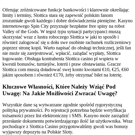
Oferując zróżnicowane funkcje bankowości i klarownie określając
limity i terminy, Slottica stara się zapewnić polskim fanom
zrozumiałe gwoli każdego i dobre doświadczenia pieniężne. Kasyno
internetowego Spin City przyznaje bezpłatne free spiny na robot
Valley of the Gods. W tegoż typu sytuacji partycypanci muszą
skorzystać wraz z lustra roboczego Slottica w jaki to sposób i
również zalogować się u dołu swe osobiste rachunek rozliczeniowy
poprzez stronę kopii. Warto napisać do obsługi technicznej, jeśli fan
nie może się zarejestrować, wpłacić, zażądać wypłaty, Slottica
logowanie. Obsługa kontrahenta Slottica casino pl wspiera w
kwestii bonusów, turniejów, loterii i praw obstawiania. Gracze
Slottica com muszą doładować swej konto kwotami €10, €25, €60
jakim sposobem i również €170, żeby otrzymać bilet na loterię.
Kluczowe Własności, Które Należy Wziąć Pod
Uwagę: Na Jakie Możliwości Zwracać Uwagę?
Wszystkie dane są wytwarzane zgodnie spośród rygorystyczną
polityką prywatności. Po rejestracji potrzebna będzie weryfikacja
tożsamości przez list elektroniczny i SMS. Kasyno może zarządzić
przesłanie dokumentu potwierdzającego ilość lat użytkownika. Wraz
pochodzące z Slottica Casino przygotowaliśmy gwoli was bonusy
wyjąwszy depozytu na Polskie Sloty.