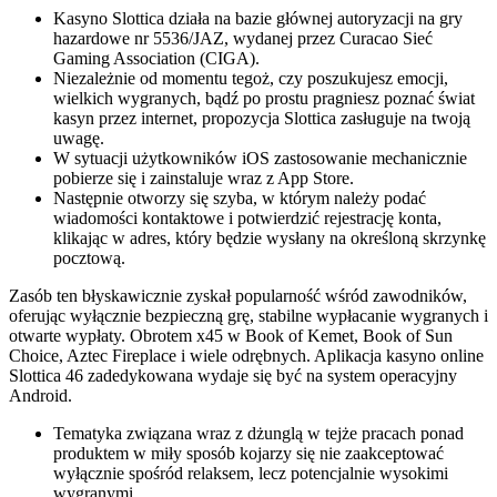
Kasyno Slottica działa na bazie głównej autoryzacji na gry
hazardowe nr 5536/JAZ, wydanej przez Curacao Sieć
Gaming Association (CIGA).
Niezależnie od momentu tegoż, czy poszukujesz emocji,
wielkich wygranych, bądź po prostu pragniesz poznać świat
kasyn przez internet, propozycja Slottica zasługuje na twoją
uwagę.
W sytuacji użytkowników iOS zastosowanie mechanicznie
pobierze się i zainstaluje wraz z App Store.
Następnie otworzy się szyba, w którym należy podać
wiadomości kontaktowe i potwierdzić rejestrację konta,
klikając w adres, który będzie wysłany na określoną skrzynkę
pocztową.
Zasób ten błyskawicznie zyskał popularność wśród zawodników,
oferując wyłącznie bezpieczną grę, stabilne wypłacanie wygranych i
otwarte wypłaty. Obrotem х45 w Book of Kemet, Book of Sun
Choice, Aztec Fireplace i wiele odrębnych. Aplikacja kasyno online
Slottica 46 zadedykowana wydaje się być na system operacyjny
Android.
Tematyka związana wraz z dżunglą w tejże pracach ponad
produktem w miły sposób kojarzy się nie zaakceptować
wyłącznie spośród relaksem, lecz potencjalnie wysokimi
wygranymi.