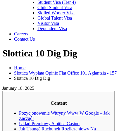
Student Visa (Tier 4)
Child Student Visa
Skilled Worker Visa
Global Talent Visa
Visitor Visa
Dependent Visa
Careers
Contact Us
Slottica 10 Dig Dig
Home
Slottica Wypłata Opinie Flat Office 101 Aglantzia - 157
Slottica 10 Dig Dig
January 18, 2025
Content
Pozycjonowanie Witryny Www W Google – Jak
Zacząć?
Układ Premiowy Slottica Casino
Jak Usunąć Rachunek Rozliczeniowy Na