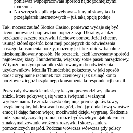
ponieważ współpracowała spośród najdogodniejszymi
markami.
Na szczęście aplikacja webowa – innymi słowy ta dla
przeglądarek internetowych – już taką opcję podaje.
Tak, możesz zaufać Slottica Casino, ponieważ wydaje się być
licencjonowane i poprawiane poprzez rząd Ukrainy, a także
przekazuje szczere rozrywki i fachowe pomoc. Jeżeli chcemy
usunąć któreś spośród kont mejl podpiętych do odwiedzenia
naszego konsumenta poczty, możemy jest to zrobić w banalnie
nieskomplikowany sposób. Na początek, jeżeli korzystamy spośród
najnowszej klasy Thunderbirda, włączmy sobie pasek narzędziowy.
W tymże prostym poradniku skierowanym do odwiedzenia
użytkowników Mozilla Thunderbird pokażemy, w jaki sposób
dodać oryginalne rachunek rozliczeniowy i jak usunąć konto
pocztowe z tegoż bezpłatnego konsumenta korespondencji e-mail.
Przez cały dwanaście miesięcy kasyno przewodzi wyjątkowe
zniżki, które pokrywają się wraz z świętami i ważnymi
wydarzeniami. Te zniżki często obejmują premia gotówkowy,
bezpłatne spiny lub losowania nagród, dodając dodatkową warstwę
emocji i dając fanom więcej możliwości dzięki wygraną. Śledzenie
ludzi sporadycznych promocji może być świetnym gatunkiem na
zmaksymalizowanie wrażeń z rozrywki i skorzystanie z
pomocniczych nagród. Podczas wówczas wówczas gdy polscy