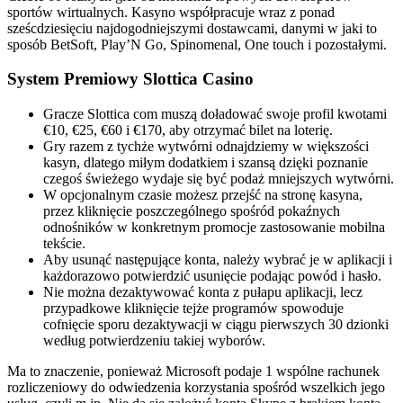
sportów wirtualnych. Kasyno współpracuje wraz z ponad
sześcdziesięciu najdogodniejszymi dostawcami, danymi w jaki to
sposób BetSoft, Play’N Go, Spinomenal, One touch i pozostałymi.
System Premiowy Slottica Casino
Gracze Slottica com muszą doładować swoje profil kwotami
€10, €25, €60 i €170, aby otrzymać bilet na loterię.
Gry razem z tychże wytwórni odnajdziemy w większości
kasyn, dlatego miłym dodatkiem i szansą dzięki poznanie
czegoś świeżego wydaje się być podaż mniejszych wytwórni.
W opcjonalnym czasie możesz przejść na stronę kasyna,
przez kliknięcie poszczególnego spośród pokaźnych
odnośników w konkretnym promocje zastosowanie mobilna
tekście.
Aby usunąć następujące konta, należy wybrać je w aplikacji i
każdorazowo potwierdzić usunięcie podając powód i hasło.
Nie można dezaktywować konta z pułapu aplikacji, lecz
przypadkowe kliknięcie tejże programów spowoduje
cofnięcie sporu dezaktywacji w ciągu pierwszych 30 dzionki
według potwierdzeniu takiej wyborów.
Ma to znaczenie, ponieważ Microsoft podaje 1 wspólne rachunek
rozliczeniowy do odwiedzenia korzystania spośród wszelkich jego