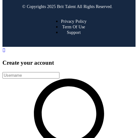
© Copyrights 2025 Brit Talent All Rights Reserved.
Privacy Policy
Term Of Use
Support
Create your account