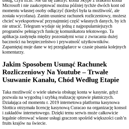
usług, czyli m.in. Nie da się założyć konta Skype z brakiem konta
Microsoft i nie zaakceptować można później tychże dwóch kont od
momentu własnej osoby odłączyć (kiedyś była ta możliwość, ale
została wycofana). Zanim usuniesz rachunek rozliczeniowy, możesz
chcieć wyeksportować przynajmniej część własnych danych, by ich
nie utracić. Telegram wydaje się jedną z najpopularniejszych
programów pełniących funkcję komunikatora tekstowego. Ta
aplikacja zasłynęła między pozostałymi wraz z zwracania dużej
baczności na bezpieczeństwo i prywatność użytkowników.
Zapamiętaj moje dane w tej przeglądarce w czasie pisania kolejnych
komentarzy.
Jakim Sposobem Usunąć Rachunek
Rozliczeniowy Na Youtube – Trwałe
Usuwanie Kanału, Chód Według Etapie
Taka możliwość o wiele ułatwia obsługę konta w kasynie, gdyż
pozwala na wygodną i szybką realizację sprawie płatniczych.
Działająca od momentu r. 2019 internetowa platforma kasynowa
Slottica otrzymała licencję kasynową Curacao na organizację konsol
i zakładów internetowego. Dzięki temu serwis może całkowicie
legalnie oferować własne usługi graczom spośród większości cash’n
fruits krajów na świecie.