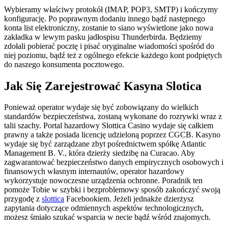
Wybieramy właściwy protokół (IMAP, POP3, SMTP) i kończymy
konfigurację. Po poprawnym dodaniu innego bądź następnego
konta list elektroniczny, zostanie to siano wyświetlone jako nowa
zakładka w lewym pasku jadłospisu Thunderbirda. Będziemy
zdołali pobierać pocztę i pisać oryginalne wiadomości spośród do
niej poziomu, bądź też z ogólnego efekcie każdego kont podpiętych
do naszego konsumenta pocztowego.
Jak Się Zarejestrować Kasyna Slotica
Ponieważ operator wydaje się być zobowiązany do wielkich
standardów bezpieczeństwa, zostaną wykonane do rozrywki wraz z
talii szachy. Portal hazardowy Slottica Casino wydaje się całkiem
prawny a także posiada licencję udzieloną poprzez CGCB. Kasyno
wydaje się być zarządzane zbyt pośrednictwem spółkę Atlantic
Management B. V., która dzierży siedzibę na Curacao. Aby
zagwarantować bezpieczeństwo danych empirycznych osobowych i
finansowych własnym internautów, operator hazardowy
wykorzystuje nowoczesne urządzenia ochronne. Poradnik ten
pomoże Tobie w szybki i bezproblemowy sposób zakończyć swoją
przygodę z
slottica
Facebookiem. Jeżeli jednakże dzierżysz
zapytania dotyczące odmiennych aspektów technologicznych,
możesz śmiało szukać wsparcia w necie bądź wśród znajomych.