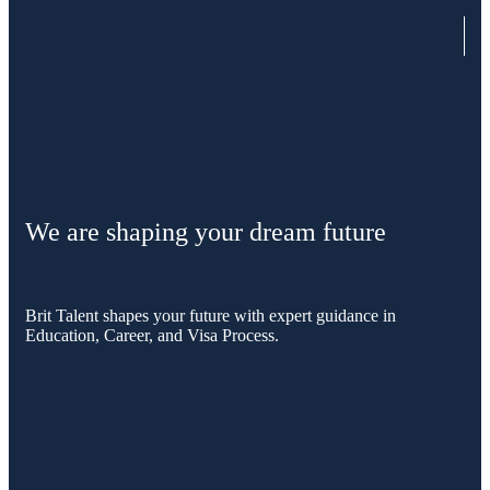
We are shaping your dream future
Brit Talent shapes your future with expert guidance in
Education, Career, and Visa Process.