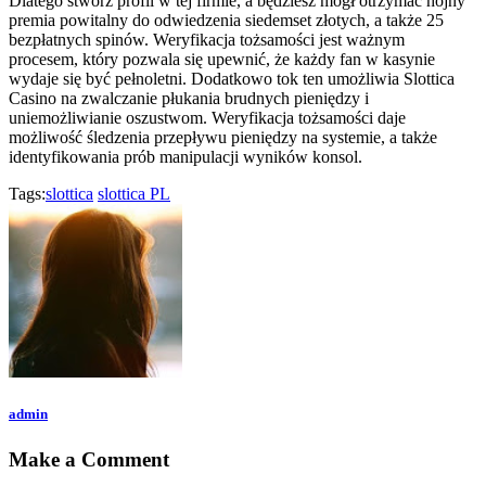
Dlatego stwórz profil w tej firmie, a będziesz mógł otrzymać hojny
premia powitalny do odwiedzenia siedemset złotych, a także 25
bezpłatnych spinów. Weryfikacja tożsamości jest ważnym
procesem, który pozwala się upewnić, że każdy fan w kasynie
wydaje się być pełnoletni. Dodatkowo tok ten umożliwia Slottica
Casino na zwalczanie płukania brudnych pieniędzy i
uniemożliwianie oszustwom. Weryfikacja tożsamości daje
możliwość śledzenia przepływu pieniędzy na systemie, a także
identyfikowania prób manipulacji wyników konsol.
Tags:
slottica
slottica PL
admin
Make a Comment