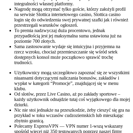
integralności własnej platformy.
Nagrodę mogą otrzymać tylko goście, którzy założyli profil
na serwisie Slottica internetowego casino, Slottica casino
login się do odwiedzenia swej prywatnej szafki jak i również
przestrzegali warunków ogłoszeń.
To premia nadzwyczaj duża procentowo, jednak
przypadłością jest jej maksymalna suma ustawiona już na
poziomie 700 złotych.
Sama zastosowanie wydaje się intuicyjna i przyjemna na
rzecz wzroku, chociaż przemieszczanie się wśród setek
dostępnych konsol może początkowo sprawić trochę
trudności.
Użytkownicy mogą szczegółowo zapoznać się ze wszystkimi
niuansami dotyczącymi naliczania bonusów, zakładów i
wypłat w kategorii “Promocje”, znajdującej się w menu
klubu.
Od slotów, przez Live Casino, aż po zakłady sportowe –
każdy użytkownik odnajdzie tutaj coś wyjątkowego dla mojej
dziurki.
Nic nie stoi jednakże na przeszkodzie, żeby cieszyć się gra na
przykład w toku wczasów cudzoziemskich lub mieszkając
zbytnio granicą.
Polecamy ExpressVPN — VPN numer 1-wszą wskazany
spośród więcej niż 350 testowanych poprzez naszej firmy