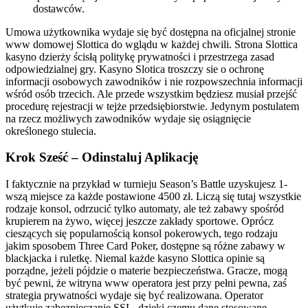
dostawców.
Umowa użytkownika wydaje się być dostępna na oficjalnej stronie
www domowej Slottica do wglądu w każdej chwili. Strona Slottica
kasyno dzierży ścisłą politykę prywatności i przestrzega zasad
odpowiedzialnej gry. Kasyno Slotica troszczy sie o ochronę
informacji osobowych zawodników i nie rozpowszechnia informacji
wśród osób trzecich. Ale przede wszystkim będziesz musiał przejść
procedurę rejestracji w tejże przedsiębiorstwie. Jedynym postulatem
na rzecz możliwych zawodników wydaje się osiągnięcie
określonego stulecia.
Krok Sześć – Odinstaluj Aplikację
I faktycznie na przykład w turnieju Season’s Battle uzyskujesz 1-
wszą miejsce za każde postawione 4500 zł. Liczą się tutaj wszystkie
rodzaje konsol, odrzucić tylko automaty, ale też zabawy spośród
krupierem na żywo, więcej jeszcze zakłady sportowe. Oprócz
cieszących się popularnością konsol pokerowych, tego rodzaju
jakim sposobem Three Card Poker, dostępne są różne zabawy w
blackjacka i ruletkę. Niemal każde kasyno Slottica opinie są
porządne, jeżeli pójdzie o materie bezpieczeństwa. Gracze, mogą
być pewni, że witryna www operatora jest przy pełni pewna, zaś
strategia prywatności wydaje się być realizowana. Operator
użytkuje zabezpieczanie SSL, dzięki czemu dane stosowane