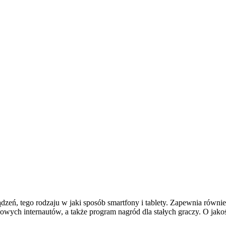
eń, tego rodzaju w jaki sposób smartfony i tablety. Zapewnia równie
owych internautów, a także program nagród dla stałych graczy. O jak