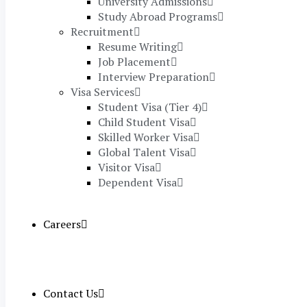
University Admissions
Study Abroad Programs
Recruitment
Resume Writing
Job Placement
Interview Preparation
Visa Services
Student Visa (Tier 4)
Child Student Visa
Skilled Worker Visa
Global Talent Visa
Visitor Visa
Dependent Visa
Careers
Contact Us