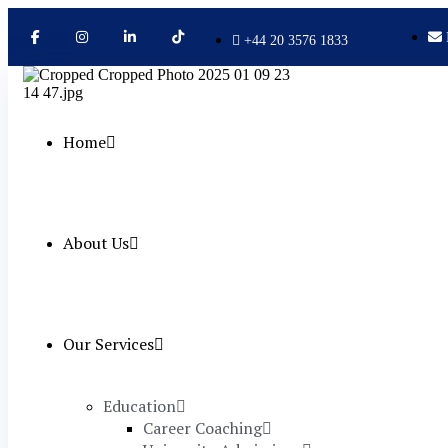
+44 20 3576 1833
Home
About Us
Our Services
Education
Career Coaching