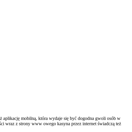
ż aplikację mobilną, która wydaje się być dogodna gwoli osób w
ości wraz z strony www owego kasyna przez internet świadczą też