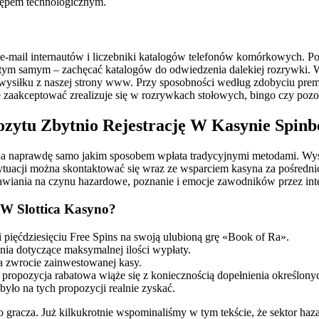
stępem technologicznym.
e-mail internautów i liczebniki katalogów telefonów komórkowych. P
 tym samym – zachęcać katalogów do odwiedzenia dalekiej rozrywki.
 wysiłku z naszej strony www. Przy sposobności według zdobyciu prem
zaakceptować zrealizuje się w rozrywkach stołowych, bingo czy pozost
ytu Zbytnio Rejestrację W Kasynie Spinbe
ąda naprawdę samo jakim sposobem wpłata tradycyjnymi metodami. Wyst
acji można skontaktować się wraz ze wsparciem kasyna za pośrednict
wiania na czynu hazardowe, poznanie i emocje zawodników przez inte
W Slottica Kasyno?
pięćdziesięciu Free Spins na swoją ulubioną grę «Book of Ra».
ania dotyczące maksymalnej ilości wypłaty.
a zwrocie zainwestowanej kasy.
e propozycja rabatowa wiąże się z koniecznością dopełnienia określo
ło na tych propozycji realnie zyskać.
acza. Już kilkukrotnie wspominaliśmy w tym tekście, że sektor hazar