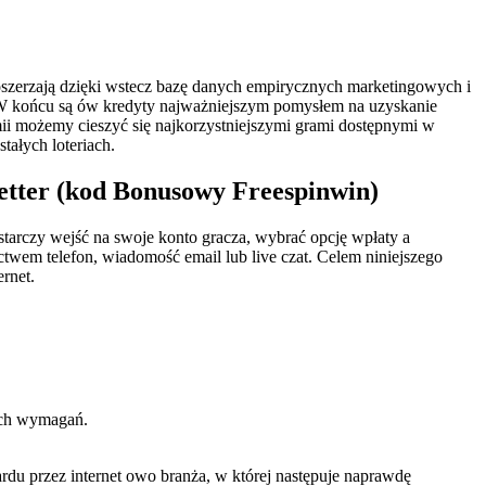
oszerzają dzięki wstecz bazę danych empirycznych marketingowych i
 W końcu są ów kredyty najważniejszym pomysłem na uzyskanie
ii możemy cieszyć się najkorzystniejszymi grami dostępnymi w
ałych loteriach.
tter (kod Bonusowy Freespinwin)
arczy wejść na swoje konto gracza, wybrać opcję wpłaty a
wem telefon, wiadomość email lub live czat. Celem niniejszego
rnet.
nych wymagań.
du przez internet owo branża, w której następuje naprawdę