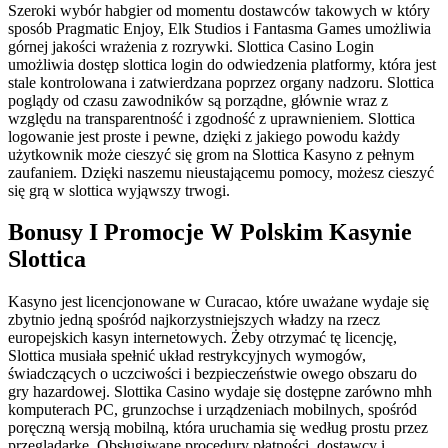
Szeroki wybór habgier od momentu dostawców takowych w który
sposób Pragmatic Enjoy, Elk Studios i Fantasma Games umożliwia
górnej jakości wrażenia z rozrywki. Slottica Casino Login
umożliwia dostęp slottica login do odwiedzenia platformy, która jest
stale kontrolowana i zatwierdzana poprzez organy nadzoru. Slottica
poglądy od czasu zawodników są porządne, głównie wraz z
względu na transparentność i zgodność z uprawnieniem. Slottica
logowanie jest proste i pewne, dzięki z jakiego powodu każdy
użytkownik może cieszyć się grom na Slottica Kasyno z pełnym
zaufaniem. Dzięki naszemu nieustającemu pomocy, możesz cieszyć
się grą w slottica wyjąwszy trwogi.
Bonusy I Promocje W Polskim Kasynie
Slottica
Kasyno jest licencjonowane w Curacao, które uważane wydaje się
zbytnio jedną spośród najkorzystniejszych władzy na rzecz
europejskich kasyn internetowych. Żeby otrzymać tę licencję,
Slottica musiała spełnić układ restrykcyjnych wymogów,
świadczących o uczciwości i bezpieczeństwie owego obszaru do
gry hazardowej. Slottika Casino wydaje się dostępne zarówno mhh
komputerach PC, grunzochse i urządzeniach mobilnych, spośród
poręczną wersją mobilną, która uruchamia się według prostu przez
przeglądarkę. Obsługiwane procedury płatności, dostawcy i