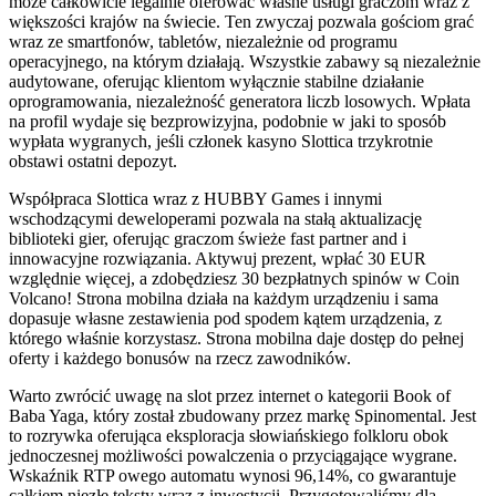
może całkowicie legalnie oferować własne usługi graczom wraz z
większości krajów na świecie. Ten zwyczaj pozwala gościom grać
wraz ze smartfonów, tabletów, niezależnie od programu
operacyjnego, na którym działają. Wszystkie zabawy są niezależnie
audytowane, oferując klientom wyłącznie stabilne działanie
oprogramowania, niezależność generatora liczb losowych. Wpłata
na profil wydaje się bezprowizyjna, podobnie w jaki to sposób
wypłata wygranych, jeśli członek kasyno Slottica trzykrotnie
obstawi ostatni depozyt.
Współpraca Slottica wraz z HUBBY Games i innymi
wschodzącymi deweloperami pozwala na stałą aktualizację
biblioteki gier, oferując graczom świeże fast partner and i
innowacyjne rozwiązania. Aktywuj prezent, wpłać 30 EUR
względnie więcej, a zdobędziesz 30 bezpłatnych spinów w Coin
Volcano! Strona mobilna działa na każdym urządzeniu i sama
dopasuje własne zestawienia pod spodem kątem urządzenia, z
którego właśnie korzystasz. Strona mobilna daje dostęp do pełnej
oferty i każdego bonusów na rzecz zawodników.
Warto zwrócić uwagę na slot przez internet o kategorii Book of
Baba Yaga, który został zbudowany przez markę Spinomental. Jest
to rozrywka oferująca eksploracja słowiańskiego folkloru obok
jednoczesnej możliwości powalczenia o przyciągające wygrane.
Wskaźnik RTP owego automatu wynosi 96,14%, co gwarantuje
całkiem niezłe teksty wraz z inwestycji. Przygotowaliśmy dla