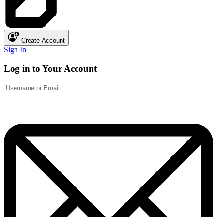
Create Account
Sign In
Log in to Your Account