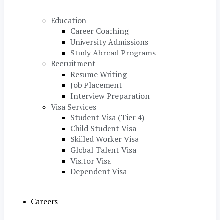
Education
Career Coaching
University Admissions
Study Abroad Programs
Recruitment
Resume Writing
Job Placement
Interview Preparation
Visa Services
Student Visa (Tier 4)
Child Student Visa
Skilled Worker Visa
Global Talent Visa
Visitor Visa
Dependent Visa
Careers