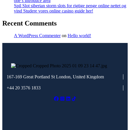
one’s introduce area
Spil Slot siberian storm slots for rigtige penge online nettet og
vind Studere vores online casino guide her!
Recent Comments
A WordPress Commenter
on
Hello world!
167-169 Great Portland St
London, United Kingdom
+44 20 3576 1833