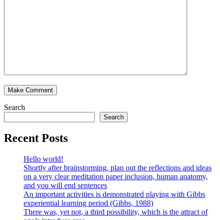
Search
Search
Recent Posts
Hello world!
Shortly after brainstorming, plan out the reflections and ideas
on a very clear meditation paper inclusion, human anatomy,
and you will end sentences
An important activities is demonstrated playing with Gibbs
experiential learning period (Gibbs, 1988)
There was, yet not, a third possibility, which is the attract of