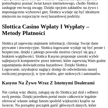
potrzebujesz poznać świat kasyn internetowego, chollo Slottica
zasługuje em twoją uwagę. Dzięki opcjom zakładów na żywo i
imponującemu wyborowi gier, Slottica wydaje się być idealnym
miejscem na rozpoczęcie swej hazardowej podróży.
Slottica Casino Wpłaty I Wypłaty –
Metody Płatności
Slottica pl zapewnia utajnianie informacji, chroniąc Swoje dane
prywatne i inwestycyjne. Slottica logowanie wydaje się być proste i
bezpieczne, dzięki z jakiego powodu możesz cieszyć się grą z
brakiem wątpliwości. Slottica Kasyno proponuje szeroki wybór
najlepszych komputerów przez internet, które zapewnią Wam godne
zapamiętania doświadczenia hazardowe. Dzięki Slottica
Logowanie, uzyskujesz naglący dostęp do odwiedzenia naszej
rozlicznej propozycji, w tym slotów, gier stołowych i automatów.
Kasyno Na Żywo Wraz Z Istotnymi Dealerami
Nie czekaj więc dłużej, zaloguj się do Slottica już dziś i odbierz
swój premia. Dzięki przedtem portal może całkowicie legalnie
oferować własne usługi fanom spośród większości krajów na
świecie. Na porządny początek garść głównych danych, które