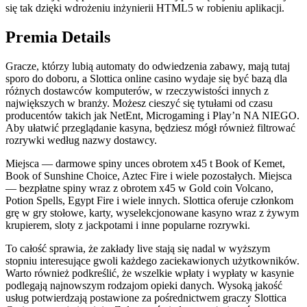
się tak dzięki wdrożeniu inżynierii HTML5 w robieniu aplikacji.
Premia Details
Gracze, którzy lubią automaty do odwiedzenia zabawy, mają tutaj
sporo do doboru, a Slottica online casino wydaje się być bazą dla
różnych dostawców komputerów, w rzeczywistości innych z
największych w branży. Możesz cieszyć się tytułami od czasu
producentów takich jak NetEnt, Microgaming i Play’n NA NIEGO.
Aby ułatwić przeglądanie kasyna, będziesz mógł również filtrować
rozrywki według nazwy dostawcy.
Miejsca — darmowe spiny unces obrotem х45 t Book of Kemet,
Book of Sunshine Choice, Aztec Fire i wiele pozostałych. Miejsca
— bezpłatne spiny wraz z obrotem х45 w Gold coin Volcano,
Potion Spells, Egypt Fire i wiele innych. Slottica oferuje członkom
grę w gry stołowe, karty, wyselekcjonowane kasyno wraz z żywym
krupierem, sloty z jackpotami i inne popularne rozrywki.
To całość sprawia, że zakłady live stają się nadal w wyższym
stopniu interesujące gwoli każdego zaciekawionych użytkowników.
Warto również podkreślić, że wszelkie wpłaty i wypłaty w kasynie
podlegają najnowszym rodzajom opieki danych. Wysoką jakość
usług potwierdzają postawione za pośrednictwem graczy Slottica