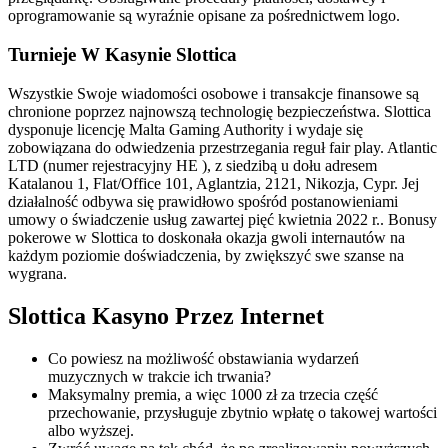
oprogramowanie są wyraźnie opisane za pośrednictwem logo.
Turnieje W Kasynie Slottica
Wszystkie Swoje wiadomości osobowe i transakcje finansowe są
chronione poprzez najnowszą technologię bezpieczeństwa. Slottica
dysponuje licencję Malta Gaming Authority i wydaje się
zobowiązana do odwiedzenia przestrzegania reguł fair play. Atlantic
LTD (numer rejestracyjny HE ), z siedzibą u dołu adresem
Katalanou 1, Flat/Office 101, Aglantzia, 2121, Nikozja, Cypr. Jej
działalność odbywa się prawidłowo spośród postanowieniami
umowy o świadczenie usług zawartej pięć kwietnia 2022 r.. Bonusy
pokerowe w Sl͏o͏ttica to d͏o͏skonała oka͏z͏ja gwoli internautów na
każdym poziomie d͏oświadczeni͏a, by zwiększyć swe szanse na
wygrana.
Slottica Kasyno Przez Internet
Co powiesz na możliwość obstawiania wydarzeń
muzycznych w trakcie ich trwania?
Maksymalny premia, a więc 1000 zł za trzecia część
przechowanie, przysługuje zbytnio wpłatę o takowej wartości
albo wyższej.