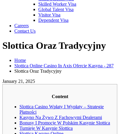
Skilled Worker Visa
Global Talent Visa
Visitor Visa
Dependent Visa
Careers
Contact Us
Slottica Oraz Tradycyjny
Home
Slottica Online Casino In Axis Ofercie Kasyna - 287
Slottica Oraz Tradycyjny
January 21, 2025
Content
Slottica Casino Wpłaty I Wypłaty – Strategie
Płatności
Kasyno Na Żywo Z Fachowymi Dealerami
Bonusy I Promocje W Polskim Kasynie Slottica
Turnieje W Kasynie Slottica
Slottica Kasyno Online