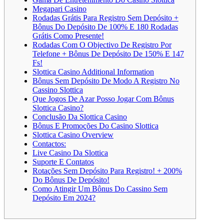
Megapari Casino
Rodadas Grátis Para Registro Sem Depósito +
Bônus Do Depósito De 100% E 180 Rodadas
Grátis Como Presente!
Rodadas Com O Objectivo De Registro Por
Telefone + Bônus De Depósito De 150% E 147
Fs!
Slottica Casino Additional Information
Bônus Sem Depósito De Modo A Registro No
Cassino Slottica
Que Jogos De Azar Posso Jogar Com Bônus
Slottica Casino?
Conclusão Da Slottica Casino
Bônus E Promoções Do Casino Slottica
Slottica Casino Overview
Contactos:
Live Casino Da Slottica
Suporte E Contatos
Rotações Sem Depósito Para Registro! + 200%
Do Bônus De Depósito!
Como Atingir Um Bônus Do Cassino Sem
Depósito Em 2024?