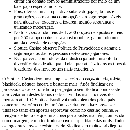
entrar em contato com os administradores por meio de um
bate-papo especial no site.
Pois, oferece uma ampla diversidade do jogos, bônus e
promoções, com calma como opções do jogo responsáveis
para ajudar os jogadores a jogarem usando segurança e
utilizando moderação.
No total, são ainda mais de 1. 200 opções de apostas e mais
por 250 campeonatos para apostar online, garantindo uma
ampla diversidade de opções.
Slottica Casino observe Política de Privacidade e garante a
segurança dos dados pessoais destes seus jogadores.
Esta parceria com líderes da indústria garante uma oferta
diversificada e de alta qualidade, que satisfaz todos os tipos de
jogadores, dos novatos aos mais experientes.
O Slottica Casino tem uma ampla seleção do caça-níqueis, roleta,
blackjack, pôquer, bacará e bastante mais. Após finalizar este
processo do cadastro, é hora por pegar o seu Slottica bonus code
aproveitar um destes bônus do boas-vindas mais incríveis do
mercado atual. O Slottica Brasil vai muito além dos principais
concorrentes, oferecendo um bônus caritativo talvez possa ser
utilizado tanto em apostas esportivas como no cassino online. A
margem de lucro de que uma coisa por apostas mantém, conhecida
como margem, é um indicador-chave da qualidade das odds. Todos
os jogadores novos e existentes do Slottica têm muitos privilégios,