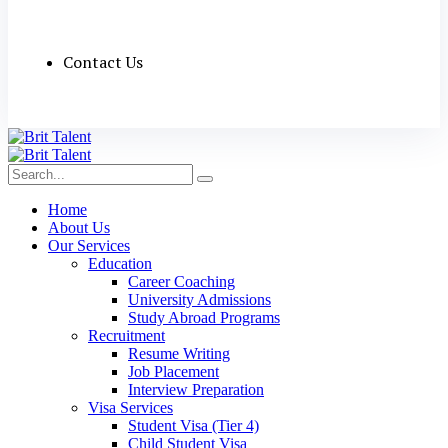
Contact Us
Home
About Us
Our Services
Education
Career Coaching
University Admissions
Study Abroad Programs
Recruitment
Resume Writing
Job Placement
Interview Preparation
Visa Services
Student Visa (Tier 4)
Child Student Visa