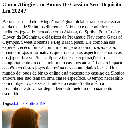
Como Atingir Um Bônus De Cassino Sem Depósito
Em 2024?
Basta clicar na lado “Bingo” na página inicial para deter acesso an
ainda mais de 90 títulos diferentes. Não deixe de conferir estes
melhores jogos do mercado como Aviator, da Spribe, Four Lucky
Clover, da BGaming, e clássicos da Pragmatic Play como Gates of
Olympus, Sweet Bonanza e Big Bass Splash. Ele combina sua
experiência econômica com um dom para a comunicação clara,
criando artigos informativos que dissecam os aspectos econômicos
dos jogos do azar. Seus artigos vão desde explorações do
comportamento do consumidor em cassinos até análises do impacto
econômico destes jogos de mofina nas comunidades locais. Um
mundo de jogos de bingo online está presente no cassino da Slottica,
embora eles não tenham uma classe específica. O tempo necessário
com o objectivo de sacar fundos do casino Slottica têm a
possibilidade de variar dependendo do método de pagamento
escolhido.
Tags:
slottica
slottica BR