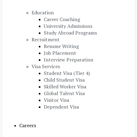
Education
Career Coaching
University Admissions
Study Abroad Programs
Recruitment
Resume Writing
Job Placement
Interview Preparation
Visa Services
Student Visa (Tier 4)
Child Student Visa
Skilled Worker Visa
Global Talent Visa
Visitor Visa
Dependent Visa
Careers