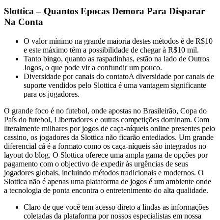
Slottica – Quantos Epocas Demora Para Disparar
Na Conta
O valor mínimo na grande maioria destes métodos é de R$10
e este máximo têm a possibilidade de chegar à R$10 mil.
Tanto bingo, quanto as raspadinhas, estão na lado de Outros
Jogos, o que pode vir a confundir um pouco.
Diversidade por canais do contatoA diversidade por canais de
suporte vendidos pelo Slottica é uma vantagem significante
para os jogadores.
O grande foco é no futebol, onde apostas no Brasileirão, Copa do
País do futebol, Libertadores e outras competições dominam. Com
literalmente milhares por jogos de caça-níqueis online presentes pelo
cassino, os jogadores da Slottica não ficarão entediados. Um grande
diferencial cá é a formato como os caça-níqueis são integrados no
layout do blog. O Slottica oferece uma ampla gama de opções por
pagamento com o objectivo de expedir às urgências de seus
jogadores globais, incluindo métodos tradicionais e modernos. O
Slottica não é apenas uma plataforma de jogos é um ambiente onde
a tecnologia de ponta encontra o entretenimento do alta qualidade.
Claro de que você tem acesso direto a lindas as informações
coletadas da plataforma por nossos especialistas em nossa