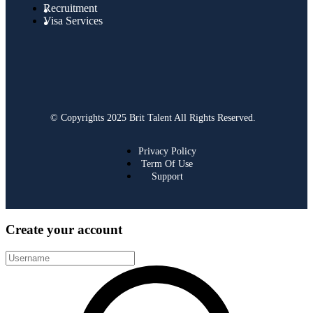
Recruitment
Visa Services
© Copyrights 2025 Brit Talent All Rights Reserved.
Privacy Policy
Term Of Use
Support
Create your account