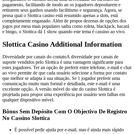
pagamento, facilitando de modo an os jogadores depositarem e
retirarem seus ganhos usando facilitismo e segurança. Agora, se
pensa qual o Slottica casino está resumido apenas a slots, está
completamente enganado. Além de propor dezenas de opções dos
jogos por mesa mais populares saiba como roleta, blackjack, bacará
e bingo, o Slottica dá 1 show quando este tema é cassino ao vivo.
Slottica Casino Additional Information
Diversidade por canais do contatoA diversidade por canais de
suporte vendidos pelo Slottica é uma vantagem significante para
estes jogadores. Ter an opção de preferir entre telefone, e-mail e chat
ao vivo permite de que cada usuário selecione a forma por contato
que melhor se adapta à sua situação. Se 1 jogador preferir uma
comunicação muito mais formal e detalhada, este e-mail é uma
excelente opção. A versão móvel do site do casino Slottica é
projetada para propor uma experiência por usuário sem falhas em
qualquer dispositivo móvel.
Bônus Sem Depósito Com O Objectivo De Registro
No Cassino Slottica
É possível pedir ajuda por e-mail, mas é ainda mais rápido