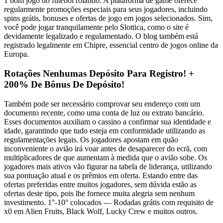
1 bom jogo do futebol rolando. A plataforma de game oferece
regularmente promoções especiais para seus jogadores, incluindo
spins grátis, bonuses e ofertas de jogo em jogos selecionados. Sim,
você pode jogar tranquilamente pelo Slottica, como o site é
devidamente legalizado e regulamentado. O blog também está
registrado legalmente em Chipre, essencial centro de jogos online da
Europa.
Rotações Nenhumas Depósito Para Registro! +
200% De Bônus De Depósito!
Também pode ser necessário comprovar seu endereço com um
documento recente, como uma conta de luz ou extrato bancário.
Esses documentos auxiliam o cassino a confirmar sua identidade e
idade, garantindo que tudo esteja em conformidade utilizando as
regulamentações legais. Os jogadores apostam em quão
inconveniente o avião irá voar antes de desaparecer do ecrã, com
multiplicadores de que aumentam à medida que o avião sobe. Os
jogadores mais ativos vão figurar na tabela de liderança, utilizando
sua pontuação atual e os prêmios em oferta. Estando entre das
ofertas preferidas entre muitos jogadores, sem dúvida estão as
ofertas deste tipo, pois lhe fornece muita alegria sem nenhum
investimento. 1°-10° colocados — Rodadas grátis com requisito de
х0 em Alien Fruits, Black Wolf, Lucky Crew e muitos outros.