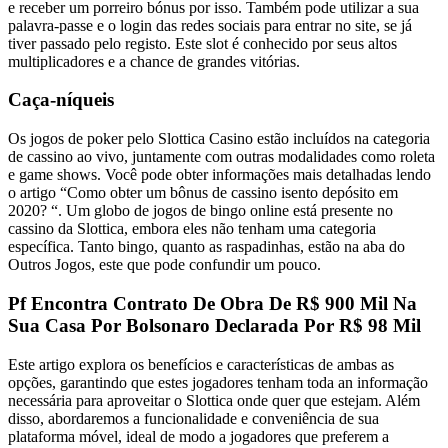
e receber um porreiro bónus por isso. Também pode utilizar a sua
palavra-passe e o login das redes sociais para entrar no site, se já
tiver passado pelo registo. Este slot é conhecido por seus altos
multiplicadores e a chance de grandes vitórias.
Caça-níqueis
Os jogos de poker pelo Slottica Casino estão incluídos na categoria
de cassino ao vivo, juntamente com outras modalidades como roleta
e game shows. Você pode obter informações mais detalhadas lendo
o artigo “Como obter um bônus de cassino isento depósito em
2020? “. Um globo de jogos de bingo online está presente no
cassino da Slottica, embora eles não tenham uma categoria
específica. Tanto bingo, quanto as raspadinhas, estão na aba do
Outros Jogos, este que pode confundir um pouco.
Pf Encontra Contrato De Obra De R$ 900 Mil Na
Sua Casa Por Bolsonaro Declarada Por R$ 98 Mil
Este artigo explora os benefícios e características de ambas as
opções, garantindo que estes jogadores tenham toda an informação
necessária para aproveitar o Slottica onde quer que estejam. Além
disso, abordaremos a funcionalidade e conveniência de sua
plataforma móvel, ideal de modo a jogadores que preferem a