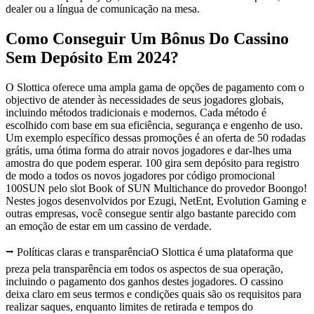
dealer ou a língua de comunicação na mesa.
Como Conseguir Um Bônus Do Cassino
Sem Depósito Em 2024?
O Slottica oferece uma ampla gama de opções de pagamento com o
objectivo de atender às necessidades de seus jogadores globais,
incluindo métodos tradicionais e modernos. Cada método é
escolhido com base em sua eficiência, segurança e engenho de uso.
Um exemplo específico dessas promoções é an oferta de 50 rodadas
grátis, uma ótima forma do atrair novos jogadores e dar-lhes uma
amostra do que podem esperar. 100 gira sem depósito para registro
de modo a todos os novos jogadores por código promocional
100SUN pelo slot Book of SUN Multichance do provedor Boongo!
Nestes jogos desenvolvidos por Ezugi, NetEnt, Evolution Gaming e
outras empresas, você consegue sentir algo bastante parecido com
an emoção de estar em um cassino de verdade.
⭢ Políticas claras e transparênciaO Slottica é uma plataforma que
preza pela transparência em todos os aspectos de sua operação,
incluindo o pagamento dos ganhos destes jogadores. O cassino
deixa claro em seus termos e condições quais são os requisitos para
realizar saques, enquanto limites de retirada e tempos do