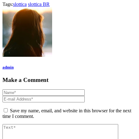
Tags:
slottica
slottica BR
admin
Make a Comment
Save my name, email, and website in this browser for the next
time I comment.