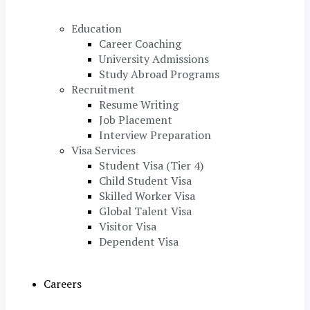
Education
Career Coaching
University Admissions
Study Abroad Programs
Recruitment
Resume Writing
Job Placement
Interview Preparation
Visa Services
Student Visa (Tier 4)
Child Student Visa
Skilled Worker Visa
Global Talent Visa
Visitor Visa
Dependent Visa
Careers