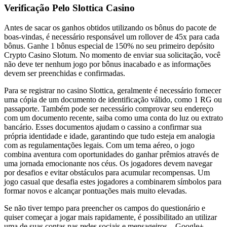
Verificação Pelo Slottica Casino
Antes de sacar os ganhos obtidos utilizando os bônus do pacote de
boas-vindas, é necessário responsável um rollover de 45x para cada
bônus. Ganhe 1 bônus especial de 150% no seu primeiro depósito
Crypto Casino Slotum. No momento de enviar sua solicitação, você
não deve ter nenhum jogo por bônus inacabado e as informações
devem ser preenchidas e confirmadas.
Para se registrar no casino Slottica, geralmente é necessário fornecer
uma cópia de um documento de identificação válido, como 1 RG ou
passaporte. Também pode ser necessário comprovar seu endereço
com um documento recente, saiba como uma conta do luz ou extrato
bancário. Esses documentos ajudam o cassino a confirmar sua
própria identidade e idade, garantindo que tudo esteja em analogia
com as regulamentações legais. Com um tema aéreo, o jogo
combina aventura com oportunidades do ganhar prêmios através de
uma jornada emocionante nos céus. Os jogadores devem navegar
por desafios e evitar obstáculos para acumular recompensas. Um
jogo casual que desafia estes jogadores a combinarem símbolos para
formar novos e alcançar pontuações mais muito elevadas.
Se não tiver tempo para preencher os campos do questionário e
quiser começar a jogar mais rapidamente, é possibilitado an utilizar
uma de suas contas nas redes sociais e mensageiros – Google+,