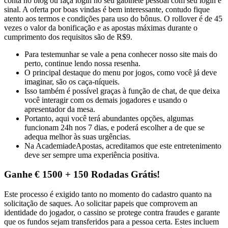
conta no blog ou faça login no seu gabinete pessoal com seu login e
sinal. A oferta por boas vindas é bem interessante, contudo fique
atento aos termos e condições para uso do bônus. O rollover é de 45
vezes o valor da bonificação e as apostas máximas durante o
cumprimento dos requisitos são de R$9.
Para testemunhar se vale a pena conhecer nosso site mais do
perto, continue lendo nossa resenha.
O principal destaque do menu por jogos, como você já deve
imaginar, são os caça-níqueis.
Isso também é possível graças à função de chat, de que deixa
você interagir com os demais jogadores e usando o
apresentador da mesa.
Portanto, aqui você terá abundantes opções, algumas
funcionam 24h nos 7 dias, e poderá escolher a de que se
adequa melhor às suas urgências.
Na AcademiadeApostas, acreditamos que este entretenimento
deve ser sempre uma experiência positiva.
Ganhe € 1500 + 150 Rodadas Grátis!
Este processo é exigido tanto no momento do cadastro quanto na
solicitação de saques. Ao solicitar papeis que comprovem an
identidade do jogador, o cassino se protege contra fraudes e garante
que os fundos sejam transferidos para a pessoa certa. Estes incluem