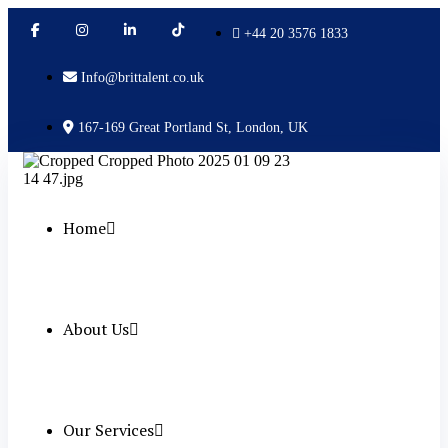
+44 20 3576 1833
Info@brittalent.co.uk
167-169 Great Portland St, London, UK
Home
About Us
Our Services