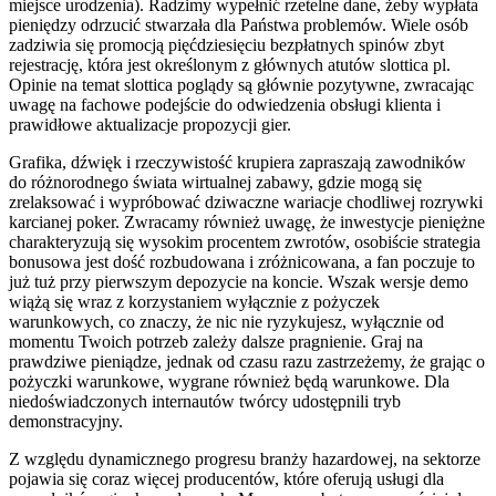
miejsce urodzenia). Radzimy wypełnić rzetelne dane, żeby wypłata
pieniędzy odrzucić stwarzała dla Państwa problemów. Wiele osób
zadziwia się promocją pięćdziesięciu bezpłatnych spinów zbyt
rejestrację, która jest określonym z głównych atutów slottica pl.
Opinie na temat slottica poglądy są głównie pozytywne, zwracając
uwagę na fachowe podejście do odwiedzenia obsługi klienta i
prawidłowe aktualizacje propozycji gier.
Grafika, dźwięk i rzeczywistość krupiera zapraszają zawodników
do różnorodnego świata wirtualnej zabawy, gdzie mogą się
zrelaksować i wypróbować dziwaczne wariacje chodliwej rozrywki
karcianej poker. Zwracamy również uwagę, że inwestycje pieniężne
charakteryzują się wysokim procentem zwrotów, osobiście strategia
bonusowa jest dość rozbudowana i zróżnicowana, a fan poczuje to
już tuż przy pierwszym depozycie na koncie. Wszak wersje demo
wiążą się wraz z korzystaniem wyłącznie z pożyczek
warunkowych, co znaczy, że ​​nic nie ryzykujesz, wyłącznie od
momentu Twoich potrzeb zależy dalsze pragnienie. Graj na
prawdziwe pieniądze, jednak od czasu razu zastrzeżemy, że grając o
pożyczki warunkowe, wygrane również będą warunkowe. Dla
niedoświadczonych internautów twórcy udostępnili tryb
demonstracyjny.
Z względu dynamicznego progresu branży hazardowej, na sektorze
pojawia się coraz więcej producentów, które oferują usługi dla