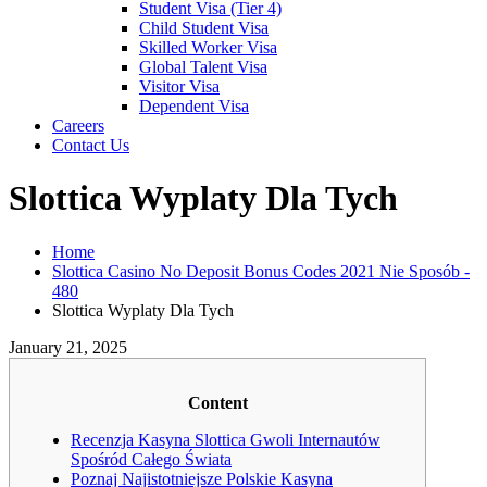
Student Visa (Tier 4)
Child Student Visa
Skilled Worker Visa
Global Talent Visa
Visitor Visa
Dependent Visa
Careers
Contact Us
Slottica Wyplaty Dla Tych
Home
Slottica Casino No Deposit Bonus Codes 2021 Nie Sposób -
480
Slottica Wyplaty Dla Tych
January 21, 2025
Content
Recenzja Kasyna Slottica Gwoli Internautów
Spośród Całego Świata
Poznaj Najistotniejsze Polskie Kasyna