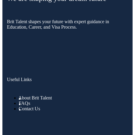
Brit Talent shapes your future with expert guidance in
Education, Career, and Visa Process.
Useful Links
About Brit Talent
FAQs
Contact Us