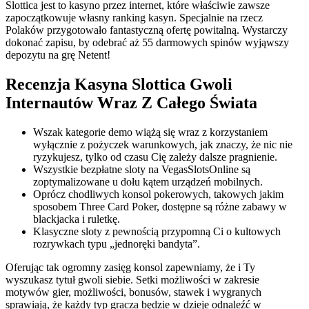
Slottica jest to kasyno przez internet, które właściwie zawsze
zapoczątkowuje własny ranking kasyn. Specjalnie na rzecz
Polaków przygotowało fantastyczną ofertę powitalną. Wystarczy
dokonać zapisu, by odebrać aż 55 darmowych spinów wyjąwszy
depozytu na grę Netent!
Recenzja Kasyna Slottica Gwoli
Internautów Wraz Z Całego Świata
Wszak kategorie demo wiążą się wraz z korzystaniem
wyłącznie z pożyczek warunkowych, jak znaczy, że ​​nic nie
ryzykujesz, tylko od czasu Cię zależy dalsze pragnienie.
Wszystkie bezpłatne sloty na VegasSlotsOnline są
zoptymalizowane u dołu kątem urządzeń mobilnych.
Oprócz chodliwych konsol pokerowych, takowych jakim
sposobem Three Card Poker, dostępne są różne zabawy w
blackjacka i ruletkę.
Klasyczne sloty z pewnością przypomną Ci o kultowych
rozrywkach typu „jednoręki bandyta”.
Oferując tak ogromny zasięg konsol zapewniamy, że i Ty
wyszukasz tytuł gwoli siebie. Setki możliwości w zakresie
motywów gier, możliwości, bonusów, stawek i wygranych
sprawiają, że każdy typ gracza będzie w dzieje odnaleźć w