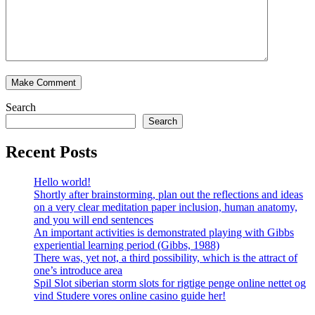
Search
Search
Recent Posts
Hello world!
Shortly after brainstorming, plan out the reflections and ideas
on a very clear meditation paper inclusion, human anatomy,
and you will end sentences
An important activities is demonstrated playing with Gibbs
experiential learning period (Gibbs, 1988)
There was, yet not, a third possibility, which is the attract of
one’s introduce area
Spil Slot siberian storm slots for rigtige penge online nettet og
vind Studere vores online casino guide her!