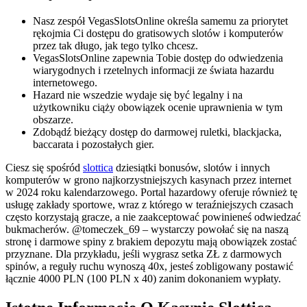
Nasz zespół VegasSlotsOnline określa samemu za priorytet
rękojmia Ci dostępu do gratisowych slotów i komputerów
przez tak długo, jak tego tylko chcesz.
VegasSlotsOnline zapewnia Tobie dostęp do odwiedzenia
wiarygodnych i rzetelnych informacji ze świata hazardu
internetowego.
Hazard nie wszedzie wydaje się być legalny i na
użytkowniku ciąży obowiązek ocenie uprawnienia w tym
obszarze.
Zdobądź bieżący dostęp do darmowej ruletki, blackjacka,
baccarata i pozostałych gier.
Ciesz się spośród
slottica
dziesiątki bonusów, slotów i innych
komputerów w grono najkorzystniejszych kasynach przez internet
w 2024 roku kalendarzowego. Portal hazardowy oferuje również tę
usługę zakłady sportowe, wraz z którego w teraźniejszych czasach
często korzystają gracze, a nie zaakceptować powinieneś odwiedzać
bukmacherów. @tomeczek_69 – wystarczy powołać się na naszą
stronę i darmowe spiny z brakiem depozytu mają obowiązek zostać
przyznane. Dla przykładu, jeśli wygrasz setka ZŁ z darmowych
spinów, a reguły ruchu wynoszą 40x, jesteś zobligowany postawić
łącznie 4000 PLN (100 PLN x 40) zanim dokonaniem wypłaty.