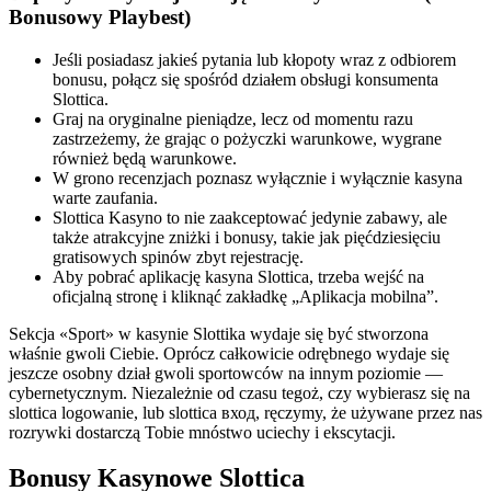
Bonusowy Playbest)
Jeśli posiadasz jakieś pytania lub kłopoty wraz z odbiorem
bonusu, połącz się spośród działem obsługi konsumenta
Slottica.
Graj na oryginalne pieniądze, lecz od momentu razu
zastrzeżemy, że grając o pożyczki warunkowe, wygrane
również będą warunkowe.
W grono recenzjach poznasz wyłącznie i wyłącznie kasyna
warte zaufania.
Slottica Kasyno to nie zaakceptować jedynie zabawy, ale
także atrakcyjne zniżki i bonusy, takie jak pięćdziesięciu
gratisowych spinów zbyt rejestrację.
Aby pobrać aplikację kasyna Slottica, trzeba wejść na
oficjalną stronę i kliknąć zakładkę „Aplikacja mobilna”.
Sekcja «Sport» w kasynie Slottika wydaje się być stworzona
właśnie gwoli Ciebie. Oprócz całkowicie odrębnego wydaje się
jeszcze osobny dział gwoli sportowców na innym poziomie —
cybernetycznym. Niezależnie od czasu tegoż, czy wybierasz się na
slottica logowanie, lub slottica вход, ręczymy, że używane przez nas
rozrywki dostarczą Tobie mnóstwo uciechy i ekscytacji.
Bonusy Kasynowe Slottica