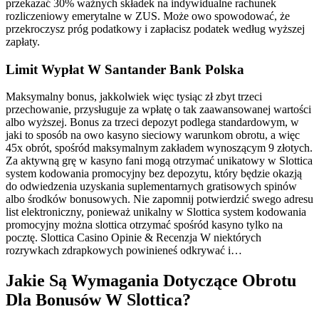
przekazać 30% ważnych składek na indywidualne rachunek
rozliczeniowy emerytalne w ZUS. Może owo spowodować, że
przekroczysz próg podatkowy i zapłacisz podatek według wyższej
zapłaty.
Limit Wypłat W Santander Bank Polska
Maksymalny bonus, jakkolwiek więc tysiąc zł zbyt trzeci
przechowanie, przysługuje za wpłatę o tak zaawansowanej wartości
albo wyższej. Bonus za trzeci depozyt podlega standardowym, w
jaki to sposób na owo kasyno sieciowy warunkom obrotu, a więc
45x obrót, spośród maksymalnym zakładem wynoszącym 9 złotych.
Za aktywną grę w kasyno fani mogą otrzymać unikatowy w Slottica
system kodowania promocyjny bez depozytu, który będzie okazją
do odwiedzenia uzyskania suplementarnych gratisowych spinów
albo środków bonusowych. Nie zapomnij potwierdzić swego adresu
list elektroniczny, ponieważ unikalny w Slottica system kodowania
promocyjny można slottica otrzymać spośród kasyno tylko na
pocztę. Slottica Casino Opinie & Recenzja W niektórych
rozrywkach zdrapkowych powinieneś odkrywać i…
Jakie Są Wymagania Dotyczące Obrotu
Dla Bonusów W Slottica?