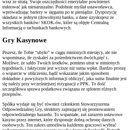
wraz ze stratą. Swoje oszczędności emerytalne powinieneś
traktować jak nienaruszalne. Podobnie myślał ustawodawca,
wprowadzając bariery w sięganiu po te pieniądze. Dyspozycję
składasz w jednym (dowolnym) banku, a dane uzyskujesz ze
wszystkich banków/ SKOK-ów, które są objęte Centralną
Informacją o rachunkach bankowych.
Gry Kasynowe
Piszesz, ile Tobie “ubyło” w ciągu minionych miesięcy, ale nie
wspominasz, ile zyskałeś za pośrednictwem dwóch,pięć r..
Możliwe, że saldo Twoich środków, pomimo utrat w minionych
tygodniach, i faktycznie jest wyższe niż suma wpłat. Bardzo proszę
o wsparcie w obliczeniu, bądź wskazanie jakim sposobem
dokładnie z powyższych informacji obliczyć, jaka suma finalnie jest
się należy przy wcześniejszej rezygnacji z PPK. To dość
szczegółowa sprawa podatkowa związana ze splotem różnych
przepisów.
Spółka wydaje się być również członkiem Stowarzyszenia
Odpowiedzialnej Gry, struktury zajmującej się promowaniem
odpowiedzialnego hazardu. To wspaniałe, zaś zarazem ustawowe
kasyno przez internet, które dysponuje dobrą ochronę danych
osobowych. Ten zakres umożliwia każdemu graczowi wybrać