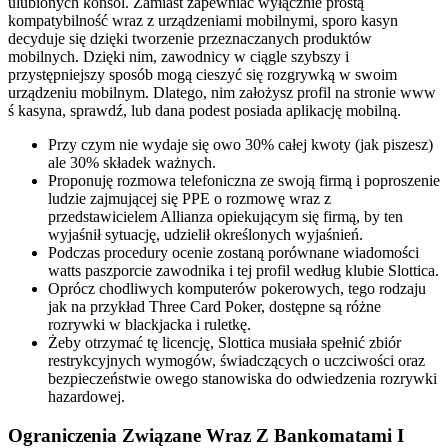
ulubionych konsol. Zamiast zapewniać wyłącznie prostą
kompatybilność wraz z urządzeniami mobilnymi, sporo kasyn
decyduje się dzięki tworzenie przeznaczanych produktów
mobilnych. Dzięki nim, zawodnicy w ciągle szybszy i
przystępniejszy sposób mogą cieszyć się rozgrywką w swoim
urządzeniu mobilnym. Dlatego, nim założysz profil na stronie www
ś kasyna, sprawdź, lub dana podest posiada aplikację mobilną.
Przy czym nie wydaje się owo 30% całej kwoty (jak piszesz)
ale 30% składek ważnych.
Proponuję rozmowa telefoniczna ze swoją firmą i poproszenie
ludzie zajmującej się PPE o rozmowę wraz z
przedstawicielem Allianza opiekującym się firmą, by ten
wyjaśnił sytuację, udzielił określonych wyjaśnień.
Podczas procedury ocenie zostaną porównane wiadomości
watts paszporcie zawodnika i tej profil według klubie Slottica.
Oprócz chodliwych komputerów pokerowych, tego rodzaju
jak na przykład Three Card Poker, dostępne są różne
rozrywki w blackjacka i ruletkę.
Żeby otrzymać tę licencję, Slottica musiała spełnić zbiór
restrykcyjnych wymogów, świadczących o uczciwości oraz
bezpieczeństwie owego stanowiska do odwiedzenia rozrywki
hazardowej.
Ograniczenia Związane Wraz Z Bankomatami I