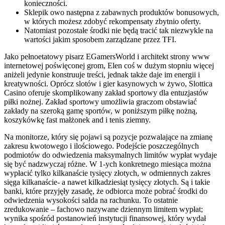
konieczności.
Sklepik owo następna z zabawnych produktów bonusowych,
w których możesz zdobyć rekompensaty zbytnio oferty.
Natomiast pozostałe środki nie będą tracić tak niezwykle na
wartości jakim sposobem zarządzane przez TFI.
Jako pełnoetatowy pisarz EGamersWorld i architekt strony www
internetowej poświęconej grom, Elen coś w dużym stopniu więcej
aniżeli jedynie konstruuje treści, jednak także daje im energii i
kreatywności. Oprócz slotów i gier kasynowych w żywo, Slottica
Casino oferuje skomplikowany zakład sportowy dla entuzjastów
piłki nożnej. Zakład sportowy umożliwia graczom obstawiać
zakłady na szeroką gamę sportów, w poniższym piłkę nożną,
koszykówkę fast małżonek and i tenis ziemny.
Na monitorze, który się pojawi są pozycje pozwalające na zmianę
zakresu kwotowego i ilościowego. Podejście poszczególnych
podmiotów do odwiedzenia maksymalnych limitów wypłat wydaje
się być nadzwyczaj różne. W 1-ych konkretnego miesiąca można
wypłacić tylko kilkanaście tysięcy złotych, w odmiennych zakres
sięga kilkanaście- a nawet kilkadziesiąt tysięcy złotych. Są i takie
banki, które przyjęły zasadę, że odbiorca może pobrać środki do
odwiedzenia wysokości salda na rachunku. To ostatnie
zredukowanie – fachowo nazywane dziennym limitem wypłat;
wynika spośród postanowień instytucji finansowej, który wydał