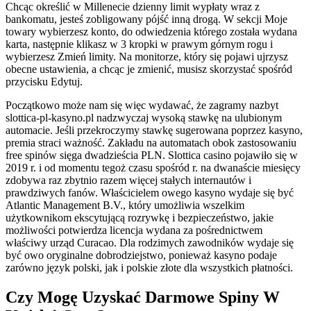
Chcąc określić w Millenecie dzienny limit wypłaty wraz z
bankomatu, jesteś zobligowany pójść inną drogą. W sekcji Moje
towary wybierzesz konto, do odwiedzenia którego została wydana
karta, następnie klikasz w 3 kropki w prawym górnym rogu i
wybierzesz Zmień limity. Na monitorze, który się pojawi ujrzysz
obecne ustawienia, a chcąc je zmienić, musisz skorzystać spośród
przycisku Edytuj.
Początkowo może nam się więc wydawać, że zagramy nazbyt
slottica-pl-kasyno.pl nadzwyczaj wysoką stawkę na ulubionym
automacie. Jeśli przekroczymy stawkę sugerowana poprzez kasyno,
premia straci ważność. Zakładu na automatach obok zastosowaniu
free spinów sięga dwadzieścia PLN. Slottica casino pojawiło się w
2019 r. i od momentu tegoż czasu spośród r. na dwanaście miesięcy
zdobywa raz zbytnio razem więcej stałych internautów i
prawdziwych fanów. Właścicielem owego kasyno wydaje się być
Atlantic Management B.V., który umożliwia wszelkim
użytkownikom ekscytującą rozrywkę i bezpieczeństwo, jakie
możliwości potwierdza licencja wydana za pośrednictwem
właściwy urząd Curacao. Dla rodzimych zawodników wydaje się
być owo oryginalne dobrodziejstwo, ponieważ kasyno podaje
zarówno język polski, jak i polskie złote dla wszystkich płatności.
Czy Mogę Uzyskać Darmowe Spiny W