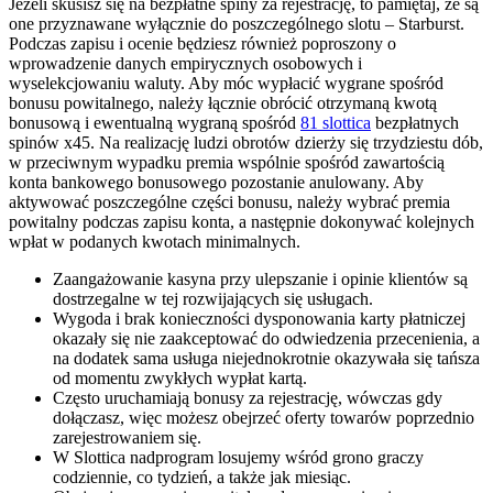
Jeżeli skusisz się na bezpłatne spiny za rejestrację, to pamiętaj, że są
one przyznawane wyłącznie do poszczególnego slotu – Starburst.
Podczas zapisu i ocenie będziesz również poproszony o
wprowadzenie danych empirycznych osobowych i
wyselekcjowaniu waluty. Aby móc wypłacić wygrane spośród
bonusu powitalnego, należy łącznie obrócić otrzymaną kwotą
bonusową i ewentualną wygraną spośród
81 slottica
bezpłatnych
spinów x45. Na realizację ludzi obrotów dzierży się trzydziestu dób,
w przeciwnym wypadku premia wspólnie spośród zawartością
konta bankowego bonusowego pozostanie anulowany. Aby
aktywować poszczególne części bonusu, należy wybrać premia
powitalny podczas zapisu konta, a następnie dokonywać kolejnych
wpłat w podanych kwotach minimalnych.
Zaangażowanie kasyna przy ulepszanie i opinie klientów są
dostrzegalne w tej rozwijających się usługach.
Wygoda i brak konieczności dysponowania karty płatniczej
okazały się nie zaakceptować do odwiedzenia przecenienia, a
na dodatek sama usługa niejednokrotnie okazywała się tańsza
od momentu zwykłych wypłat kartą.
Często uruchamiają bonusy za rejestrację, wówczas gdy
dołączasz, więc możesz obejrzeć oferty towarów poprzednio
zarejestrowaniem się.
W Slottica nadprogram losujemy wśród grono graczy
codziennie, co tydzień, a także jak miesiąc.