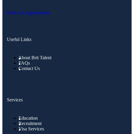
Book An Appointment
Useful Links
About Brit Talent
FAQs
Contact Us
Services
Education
Recruitment
Visa Services