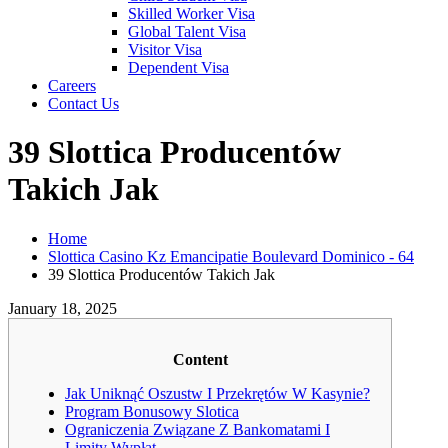
Skilled Worker Visa
Global Talent Visa
Visitor Visa
Dependent Visa
Careers
Contact Us
39 Slottica Producentów
Takich Jak
Home
Slottica Casino Kz Emancipatie Boulevard Dominico - 64
39 Slottica Producentów Takich Jak
January 18, 2025
Content
Jak Uniknąć Oszustw I Przekrętów W Kasynie?
Program Bonusowy Slotica
Ograniczenia Związane Z Bankomatami I
Limity Wypłat