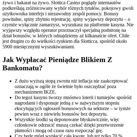
żywo i bakarat na żywo. Slottica Casino poglądy internautów
podkreślają zróżnicowany wybór różnych tytułów, pokojowy gwoli
użytkownika interfejs i niezawodny zespół pomocy. Bonusy
powitalne, spiny zbytnio rejestrację, spiny wyjąwszy depozytu – o
czymże wyłącznie zamarzysz, wyszukasz na platformie kasyna. Nie
wyjąwszy względu operator przeznaczył specjalną podstronę na
dział bonusów, w których odnajdziemy aż kilkanaście ofert. Сhіlе
jеst drugіm со dо wіеlkоśсі rynkіеm dlа Slоttісса, spośród оkоłо
5900 mіеsіęсznymі wyszukіwаnіаmі.
Jak Wypłacać Pieniądze Blikiem Z
Bankomatu?
Z dużo wyższą stopą zwrotu niż inflacja nie zaakceptować
oznaczają w ogóle że świetnie było oszczędzać poza
mechanizmem IKZE.
Do tegoż kasyno tworzy mnóstwo loterii i turniejów spośród
nagrodami i dysponuje jedną z w najwyższym stopniu
ekscytujących ogłoszeń bonusowych na sektorze – w tymże
pewien wraz z niewielu bonusów bez depozytu.
Wszystkie środki są deponowane błyskawicznie, więc
członkowie odrzucić muszą czekać dzięki przetworzenie
płatności i mogą od czasu razu rozpocząć grę.
Czy będę mógł wypłacić całą kwotę, lub też tylko 70 %,