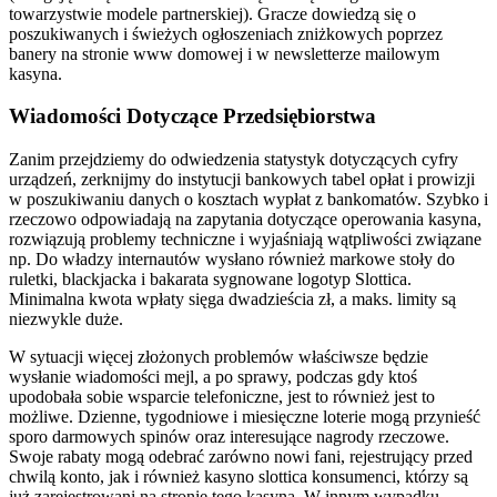
towarzystwie modele partnerskiej). Gracze dowiedzą się o
poszukiwanych i świeżych ogłoszeniach zniżkowych poprzez
banery na stronie www domowej i w newsletterze mailowym
kasyna.
Wiadomości Dotyczące Przedsiębiorstwa
Zanim przejdziemy do odwiedzenia statystyk dotyczących cyfry
urządzeń, zerknijmy do instytucji bankowych tabel opłat i prowizji
w poszukiwaniu danych o kosztach wypłat z bankomatów. Szybko i
rzeczowo odpowiadają na zapytania dotyczące operowania kasyna,
rozwiązują problemy techniczne i wyjaśniają wątpliwości związane
np. Do władzy internautów wysłano również markowe stoły do
ruletki, blackjacka i bakarata sygnowane logotyp Slottica.
Minimalna kwota wpłaty sięga dwadzieścia zł, a maks. limity są
niezwykle duże.
W sytuacji więcej złożonych problemów właściwsze będzie
wysłanie wiadomości mejl, a po sprawy, podczas gdy ktoś
upodobała sobie wsparcie telefoniczne, jest to również jest to
możliwe. Dzienne, tygodniowe i miesięczne loterie mogą przynieść
sporo darmowych spinów oraz interesujące nagrody rzeczowe.
Swoje rabaty mogą odebrać zarówno nowi fani, rejestrujący przed
chwilą konto, jak i również kasyno slottica konsumenci, którzy są
już zarejestrowani na stronie tego kasyna. W innym wypadku,