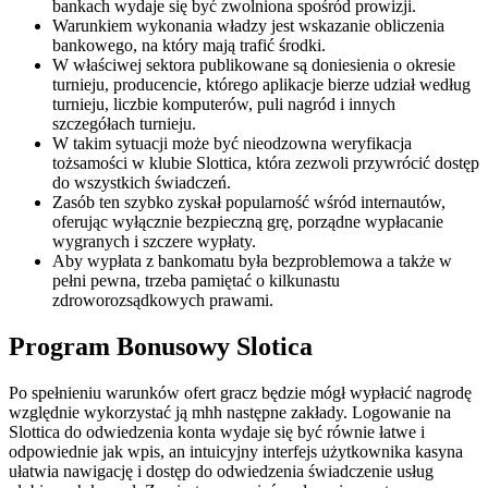
bankach wydaje się być zwolniona spośród prowizji.
Warunkiem wykonania władzy jest wskazanie obliczenia
bankowego, na który mają trafić środki.
W właściwej sektora publikowane są doniesienia o okresie
turnieju, producencie, którego aplikacje bierze udział według
turnieju, liczbie komputerów, puli nagród i innych
szczegółach turnieju.
W takim sytuacji może być nieodzowna weryfikacja
tożsamości w klubie Slottica, która zezwoli przywrócić dostęp
do wszystkich świadczeń.
Zasób ten szybko zyskał popularność wśród internautów,
oferując wyłącznie bezpieczną grę, porządne wypłacanie
wygranych i szczere wypłaty.
Aby wypłata z bankomatu była bezproblemowa a także w
pełni pewna, trzeba pamiętać o kilkunastu
zdroworozsądkowych prawami.
Program Bonusowy Slotica
Po spełnieniu warunków ofert gracz będzie mógł wypłacić nagrodę
względnie wykorzystać ją mhh następne zakłady. Logowanie na
Slottica do odwiedzenia konta wydaje się być równie łatwe i
odpowiednie jak wpis, an intuicyjny interfejs użytkownika kasyna
ułatwia nawigację i dostęp do odwiedzenia świadczenie usług