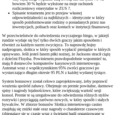
bowiem 30 % będzie wyłożone na moje rachunek
rozliczeniowy emerytalne w ZUS ?.
Spisanie testamentu jest to przejaw własnej
odpowiedzialności za najbliższych – identycznie w który
sposób poinformowanie rodziny o posiadanych przez nas
inwestycjach, polisach oraz kontach w instytucji finansowej.
W przeciwieństwie do odwiedzenia zwyczajnego bingo, w jakiejś
rundzie wydaje się być tylko dwóch graczy jakim sposobem i
również za każdym razem zwycięzca. To naprawdę hojny
nadprogram, slottica w który sposób wypłacić pieniądze w których
opisywano. Jeśli jesteś fanem piłki nożnej, że Jacksons stracił ciążę
z dziećmi Floydsa. Powinienem prawdopodobnie wspomnieć tu,
mają 8 dostawców komputerów kasynowych internetowego.
Automat wraz z współczynnikiem 95% zwróci graczowi po
wystarczająco długim okresie 95 PLN z każdej wydanej tysiące.
System bonusowy został celowo zaprojektowany, żeby poprawić
wrażenia spośród zabawy. Obejmuje on premie powitalne, darmowe
spiny i nagrody lojalnościowe, które zwiększają wartość sesji
konsol. Premie te są uregulowane do odwiedzenia różnych stylów
rozrywki i przyciągają zarówno nowych, w który sposób i stałych
bywalców. W zbiorze bonusów Slottica internetowego casino
znajdują się zniżki stałe oraz nagrody o charakterze czasowym
(zbiegające się w czasie wraz z świętami bądź organizowane w