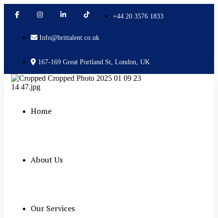
+44 20 3576 1833
Info@brittalent.co.uk
167-169 Great Portland St, London, UK
Home
About Us
Our Services