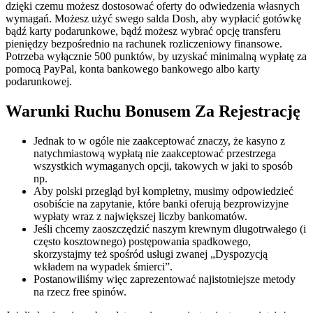
dzięki czemu możesz dostosować oferty do odwiedzenia własnych
wymagań. Możesz użyć swego salda Dosh, aby wypłacić gotówkę
bądź karty podarunkowe, bądź możesz wybrać opcję transferu
pieniędzy bezpośrednio na rachunek rozliczeniowy finansowe.
Potrzeba wyłącznie 500 punktów, by uzyskać minimalną wypłatę za
pomocą PayPal, konta bankowego bankowego albo karty
podarunkowej.
Warunki Ruchu Bonusem Za Rejestrację
Jednak to w ogóle nie zaakceptować znaczy, że kasyno z
natychmiastową wypłatą nie zaakceptować przestrzega
wszystkich wymaganych opcji, takowych w jaki to sposób
np.
Aby polski przegląd był kompletny, musimy odpowiedzieć
osobiście na zapytanie, które banki oferują bezprowizyjne
wypłaty wraz z największej liczby bankomatów.
Jeśli chcemy zaoszczędzić naszym krewnym długotrwałego (i
często kosztownego) postępowania spadkowego,
skorzystajmy też spośród usługi zwanej „Dyspozycją
wkładem na wypadek śmierci”.
Postanowiliśmy więc zaprezentować najistotniejsze metody
na rzecz free spinów.