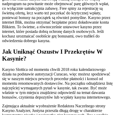
nadprogram na powitanie może obejmować parę głównych wpłat,
co wyłącznie uatrakcyjnia zabawę. Free spiny za rejestrację są
świetną ofertą, lecz warto też poczekać do krytycznej wpłaty,
ponieważ bonusy na początek są również pomyślne. Kasyno przez
internet Blik, można otrzymać bezpłatne przez doładowanie konta
Blikiem. To świetne, a równocześnie ustawowe kasyno przez
internet, które posiada dobrą ochronę danych osobowych. Jeśli
kochasz urozmaicać osobiście grę bonusami, owo trafiłeś do
odwiedzenia dobrego kasyna.
Jak Uniknąć Oszustw I Przekrętów W
Kasynie?
Kasyno Slottica od momentu chwili 2018 roku kalendarzowego
działa na podstawie autoryzacji Curacao, więc możesz spodziewać
się w naszym miejscu pewnych procedur płatności i konsol od
momentu renomowanych dostawców. Na początku odnajdziesz listę
najczęściej wymaganych pytań w kasynie, tak zwane. Być może
właśnie w tym miejscu znajdziesz odpowiedź na temat dawania
bonusów, czynienia depozytów lub wypłaty kasyna internetowego.
Zajmująca aktualnie wyobrażenie Redaktora Naczelnego strony
Kasyno Analyzer, Justyna przeszła długą drogę w charakterze