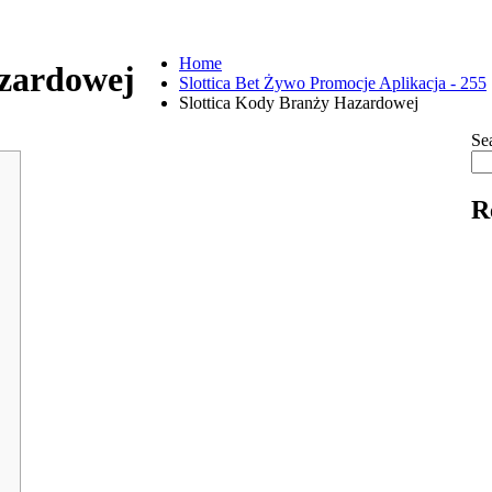
Home
azardowej
Slottica Bet Żywo Promocje Aplikacja - 255
Slottica Kody Branży Hazardowej
Se
R