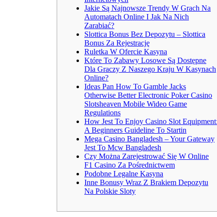
Jakie Są Najnowsze Trendy W Grach Na
Automatach Online I Jak Na Nich
Zarabiać?
Slottica Bonus Bez Depozytu – Slottica
Bonus Za Rejestrację
Ruletka W Ofercie Kasyna
Które To Zabawy Losowe Są Dostępne
Dla Graczy Z Naszego Kraju W Kasynach
Online?
Ideas Pan How To Gamble Jacks
Otherwise Better Electronic Poker Casino
Slotsheaven Mobile Wideo Game
Regulations
How Jest To Enjoy Casino Slot Equipment
A Beginners Guideline To Startin
Mega Casino Bangladesh – Your Gateway
Jest To Mcw Bangladesh
Czy Można Zarejestrować Się W Online
F1 Casino Za Pośrednictwem
Podobne Legalne Kasyna
Inne Bonusy Wraz Z Brakiem Depozytu
Na Polskie Sloty