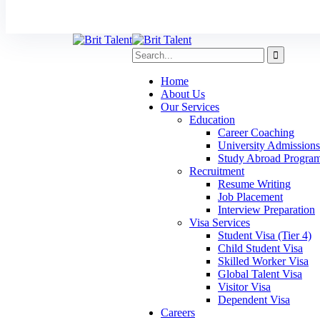
Home
About Us
Our Services
Education
Career Coaching
University Admissions
Study Abroad Progra
Recruitment
Resume Writing
Job Placement
Interview Preparation
Visa Services
Student Visa (Tier 4)
Child Student Visa
Skilled Worker Visa
Global Talent Visa
Visitor Visa
Dependent Visa
Careers