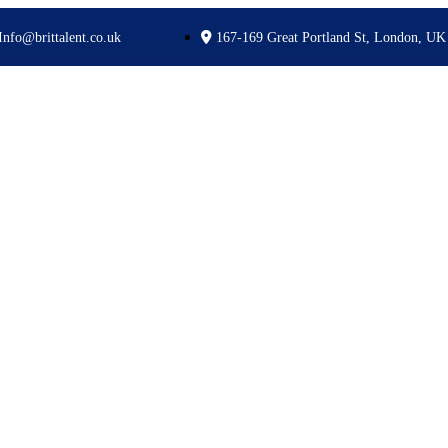
Info@brittalent.co.uk
167-169 Great Portland St, London, UK