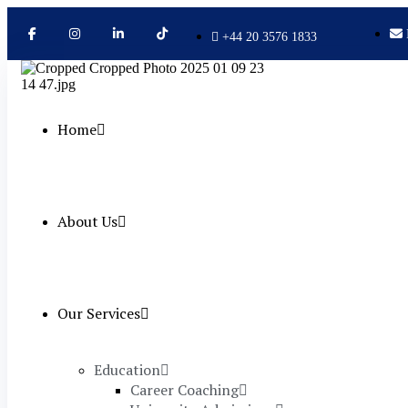
+44 20 3576 1833
Home
About Us
Our Services
Education
Career Coaching