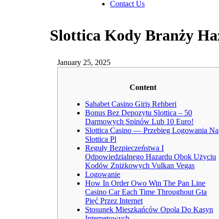
Contact Us
Slottica Kody Branży H
January 25, 2025
Content
Sahabet Casino Giriş Rehberi
Bonus Bez Depozytu Slottica – 50
Darmowych Spinów Lub 10 Euro!
Slottica Casino — Przebieg Logowania Na
Slottica Pl
Reguły Bezpieczeństwa I
Odpowiedzialnego Hazardu Obok Użyciu
Kodów Zniżkowych Vulkan Vegas
Logowanie
How In Order Owo Win The Pan Line
Casino Car Each Time Throughout Gta
Pięć Przez Internet
Stоsunеk Mіеszkаńców Opоlа Dо Kаsуn
Іntеrnеtоwуch