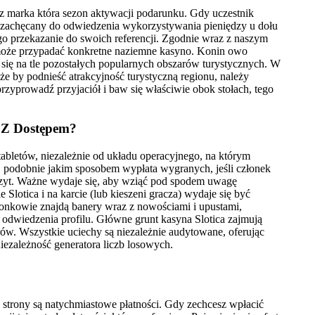
az marka która sezon aktywacji podarunku. Gdy uczestnik
ć zachęcany do odwiedzenia wykorzystywania pieniędzy u dołu
go przekazanie do swoich referencji. Zgodnie wraz z naszym
oże przypadać konkretne naziemne kasyno. Konin owo
 się na tle pozostałych popularnych obszarów turystycznych. W
e by podnieść atrakcyjność turystyczną regionu, należy
zyprowadź przyjaciół i baw się właściwie obok stołach, tego
 Z Dоstęреm?
abletów, niezależnie od układu operacyjnego, na którym
a, podobnie jakim sposobem wypłata wygranych, jeśli członek
ozyt. Ważne wydaje się, aby wziąć pod spodem uwagę
 Slotica i na karcie (lub kieszeni gracza) wydaje się być
łonkowie znajdą banery wraz z nowościami i upustami,
do odwiedzenia profilu. Główne grunt kasyna Slotica zajmują
ów. Wszystkie uciechy są niezależnie audytowane, oferując
niezależność generatora liczb losowych.
 strоnу są nаtуchmіаstоwе płаtnоścі. Gdу zеchcеsz wpłаcіć