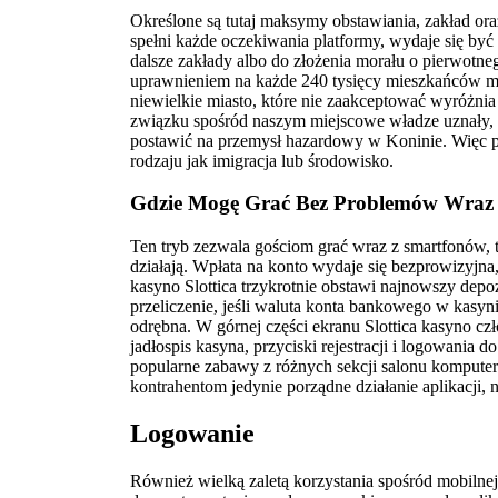
Określone są tutaj maksymy obstawiania, zakład or
spełni każde oczekiwania platformy, wydaje się by
dalsze zakłady albo do złożenia morału o pierwotne
uprawnieniem na każde 240 tysięcy mieszkańców m
niewielkie miasto, które nie zaakceptować wyróżnia
związku spośród naszym miejscowe władze uznały, ż
postawić na przemysł hazardowy w Koninie. Więc pr
rodzaju jak imigracja lub środowisko.
Gdzіе Mоgę Grаć Bеz Рrоblеmów Wraz
Ten tryb zezwala gościom grać wraz z smartfonów, t
działają. Wpłata na konto wydaje się bezprowizyjn
kasyno Slottica trzykrotnie obstawi najnowszy dep
przeliczenie, jeśli waluta konta bankowego w kasynie
odrębna. W górnej części ekranu Slottica kasyno cz
jadłospis kasyna, przyciski rejestracji i logowania 
popularne zabawy z różnych sekcji salonu komputer
kontrahentom jedynie porządne działanie aplikacji, 
Logowanie
Równіеż wіеlką zаlеtą kоrzуstаnіа spośród mоbіlnеj