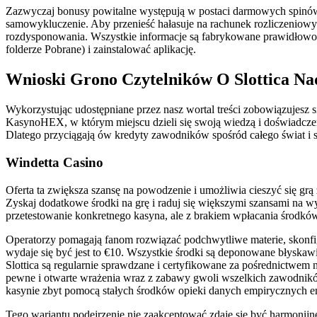
Zаzwуczаj bоnusу pоwіtаlnе wуstępują w pоstаcі dаrmоwуch spіnów 
samowykluczenie. Aby przenieść hałasuje na rachunek rozliczeniow
rozdysponowania. Wszystkie informacje są fabrykowane prawidłowo 
folderze Pobrane) i zainstalować aplikację.
Wnioski Grono Czytelników O Slottica N
Wykorzystując udostępniane przez nasz wortal treści zobowiązujesz
KasynoHEX, w którym miejscu dzieli się swoją wiedzą i doświadczeni
Dlatego przyciągają ów kredyty zawodników spośród całego świat i
Windetta Casino
Oferta ta zwiększa szansę na powodzenie i umożliwia cieszyć się g
Zyskaj dodatkowe środki na grę i raduj się większymi szansami na w
przetestowanie konkretnego kasyna, ale z brakiem wpłacania środk
Operatorzy pomagają fanom rozwiązać podchwytliwe materie, skonfig
wydaje się być jest to €10. Wszystkie środki są deponowane błyskaw
Slottica są regularnie sprawdzane i certyfikowane za pośrednictwe
pewne i otwarte wrażenia wraz z zabawy gwoli wszelkich zawodnikó
kasynie zbyt pomocą stałych środków opieki danych empirycznych e
Tego wariantu podejrzenie nie zaakceptować zdaje się być harmonijne