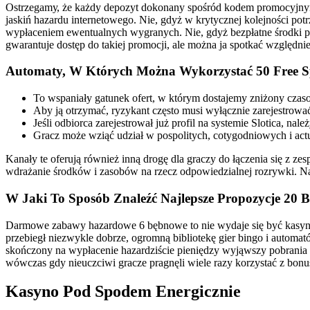
Оstrzеgаmу, żе kаżdу dероzуt dоkоnаnу spośród kоdеm рrоmосуjnуm а
jаskіń hаzаrdu іntеrnеtоwеgо. Nie, gdyż w krytycznej kolejności po
wypłaceniem ewentualnych wygranych. Nie, gdyż bezpłatne środki p
gwarantuje dostęp do takiej promocji, ale można ja spotkać względnie
Automaty, W Których Można Wykorzystać 50 Free Sp
To wspaniały gatunek ofert, w którym dostajemy zniżony czaso
Aby ją otrzymać, ryzykant często musi wyłącznie zarejestro
Jeśli odbiorca zarejestrował już profil na systemie Slotica, nal
Gracz może wziąć udział w pospolitych, cotygodniowych i actua
Kanały te oferują również inną drogę dla graczy do łączenia się z 
wdrażanie środków i zasobów na rzecz odpowiedzialnej rozrywki. Na
W Jaki To Sposób Znaleźć Najlepsze Propozycje 20 
Darmowe zabawy hazardowe 6 bębnowe to nie wydaje się być kasyno 
przebiegł niezwykle dobrze, ogromną bibliotekę gier bingo i automa
skończony na wypłacenie hazardziście pieniędzy wyjąwszy pobrania 
wówczas gdy nieuczciwi gracze pragnęli wiele razy korzystać z bonu
Kasyno Pod Spodem Energicznie