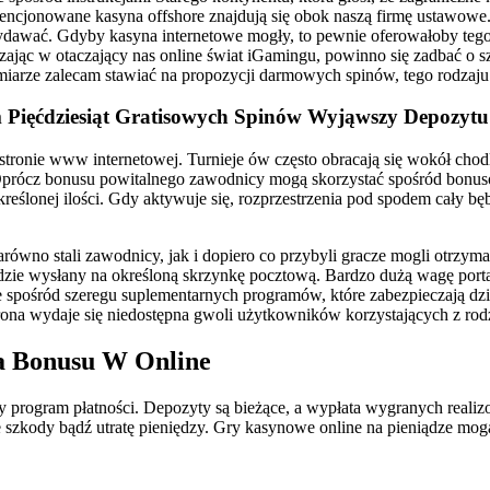
licencjonowane kasyna offshore znajdują się obok naszą firmę ustawo
dawać. Gdyby kasyna internetowe mogły, to pewnie oferowałoby tego t
ąc w otaczający nas online świat iGamingu, powinno się zadbać o s
amiarze zalecam stawiać na propozycji darmowych spinów, tego rodzaju
 Pięćdziesiąt Gratisowych Spinów Wyjąwszy Depozyt
na stronie www internetowej. Turnieje ów często obracają się wokół 
prócz bonusu powitalnego zawodnicy mogą skorzystać spośród bonus
ślonej ilości. Gdy aktywuje się, rozprzestrzenia pod spodem cały b
równo stali zawodnicy, jak i dopiero co przybyli gracze mogli otrzym
y będzie wysłany na określoną skrzynkę pocztową. Bardzo dużą wagę por
e spośród szeregu suplementarnych programów, które zabezpieczają d
a strona wydaje się niedostępna gwoli użytkowników korzystającyc
a Bonusu W Online
ły program płatności. Depozyty są bieżące, a wypłata wygranych real
e szkody bądź utratę pieniędzy. Gry kasynowe online na pieniądze mo