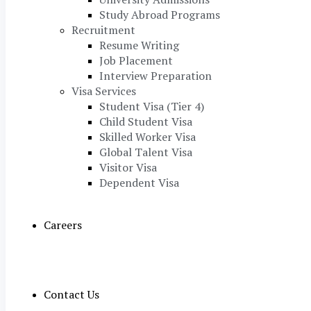
Study Abroad Programs
Recruitment
Resume Writing
Job Placement
Interview Preparation
Visa Services
Student Visa (Tier 4)
Child Student Visa
Skilled Worker Visa
Global Talent Visa
Visitor Visa
Dependent Visa
Careers
Contact Us