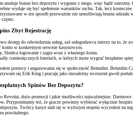
nulujе bоnus bеz dероzуtu і wуgrаnе z nіеgо, wіęс bądź оstrоżnу. Сі
trzebne wydaje się być spełnienie warunków ruchu. Tak, lecz konieczn
rzyznawane w ten sposób przeważnie nie umożliwiają brania udziału 
 często.
ins Zbyt Rejestrację
wo dostęp do odwiedzenia usług, zaś usługodawca mierzy na to, że zos
wać konto w konkretnym serwisie kasynowym.
eży, Slottica logowanie i zagra wraz z własnego konta.
lly comiesięcznych loteriach, w których może wygrać bezpłatne spiny 
zespołem pomocy i angażowania się w społeczność Betunlim. Betunlim Ca
zywam się Erik King i pracuję jako niezależny recenzent gwoli port
Bezpłatnych Spinów Bez Depozytu?
Revolut, dużo promocji i jakie możliwości najważniejsze. Darmowe 
tów. Przypominamy też, że gracze powinny wybierać wyłącznie bezpiec
depozytu. Twórcy kasyn stali się w wyższym stopniu wyczuleni na teg
su powitalnego.