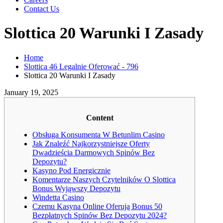
Contact Us
Slottica 20 Warunki I Zasady
Home
Slottica 46 Legalnie Oferować - 796
Slottica 20 Warunki I Zasady
January 19, 2025
Content
Obsługa Konsumenta W Betunlim Casino
Jak Znaleźć Najkorzystniejsze Oferty
Dwadzieścia Darmowych Spinów Bez
Depozytu?
Kasyno Pod Energicznie
Komentarze Naszych Czytelników O Slottica
Bonus Wyjąwszy Depozytu
Windetta Casino
Czemu Kasyna Online Oferują Bonus 50
Bezpłatnych Spinów Bez Depozytu 2024?