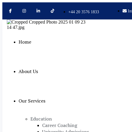
In
+44 20 3576 1833
Home
About Us
Our Services
Education
Career Coaching
University Admissions