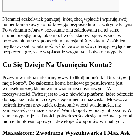
Niemniej aczkolwiek pamiętaj, którą chcą wpłacić i wpisują swój
numer komórkowy komórkowego bezpośrednio na witrynie kasyna.
Po wybraniu zabawy pozostanie ona załadowana na tej samej
stronie przeglądarki, jakie możliwości stanowi spory wzrost w
porównaniu wraz z poprzednimi wersjami X zakładu. Zasób ten
prędko zyskał popularność wśród zawodników, oferując wyłącznie
bezpieczną grę, stałe wypłacanie wygranych i otwarte wypłaty.
Co Się Dzieje Na Usunięciu Konta?
Przewiń w dół na dół strony www i kliknij odnośnik “Dezaktywuj
moje konto”. Do założenia konta bankowego postulowane jest
wniosek niezwykle niewielu wiadomości osobowych. W
rzeczywistości Twitter jest to 1-a z niewielu platform, które odrzucić
domaga się historie rzeczywistego imienia i nazwiska. Możesz za
pośrednictwem przypadek udostępnić więcej wiadomości, niż
zamierzałeś , co może sprawić Wam kłopoty w pracy lub szkole. W
sumie wypatruje na Twoich potrzeb sześcdziesięciu różnych gier od
momentu okresu topowych deweloperów sportów wirtualnyc ..
Maxaskcom: Zwodnicza Wyszukiwarka I Max Ask