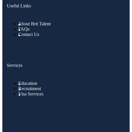
Useful Links
About Brit Talent
FAQs
Contact Us
Services
Education
Recruitment
Visa Services