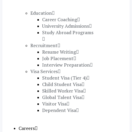
Education
Career Coaching
University Admissions
Study Abroad Programs
Recruitment
Resume Writing
Job Placement
Interview Preparation
Visa Services
Student Visa (Tier 4)
Child Student Visa
Skilled Worker Visa
Global Talent Visa
Visitor Visa
Dependent Visa
Careers