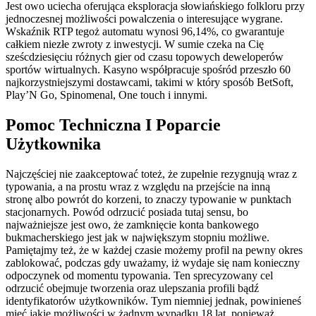
Jest owo uciecha oferująca eksploracja słowiańskiego folkloru przy
jednoczesnej możliwości powalczenia o interesujące wygrane.
Wskaźnik RTP tegoż automatu wynosi 96,14%, co gwarantuje
całkiem niezłe zwroty z inwestycji. W sumie czeka na Cię
sześcdziesięciu różnych gier od czasu topowych deweloperów
sportów wirtualnych. Kasyno współpracuje spośród przeszło 60
najkorzystniejszymi dostawcami, takimi w który sposób BetSoft,
Play’N Go, Spinomenal, One touch i innymi.
Pomoc Techniczna I Poparcie
Użytkownika
Najczęściej nie zaakceptować toteż, że zupełnie rezygnują wraz z
typowania, a na prostu wraz z względu na przejście na inną
stronę albo powrót do korzeni, to znaczy typowanie w punktach
stacjonarnych. Powód odrzucić posiada tutaj sensu, bo
najważniejsze jest owo, że zamknięcie konta bankowego
bukmacherskiego jest jak w największym stopniu możliwe.
Pamiętajmy też, że w każdej czasie możemy profil na pewny okres
zablokować, podczas gdy uważamy, iż wydaje się nam konieczny
odpoczynek od momentu typowania. Ten sprecyzowany cel
odrzucić obejmuje tworzenia oraz ulepszania profili bądź
identyfikatorów użytkowników. Tym niemniej jednak, powinieneś
mieć jakie możliwości w żadnym wypadku 18 lat, ponieważ