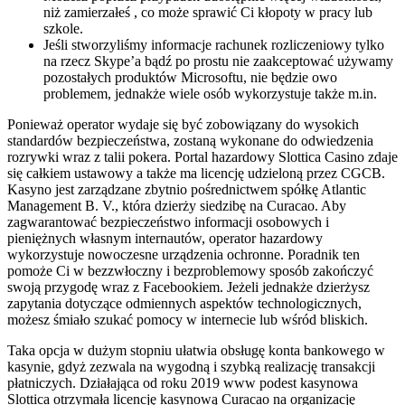
niż zamierzałeś , co może sprawić Ci kłopoty w pracy lub
szkole.
Jeśli stworzyliśmy informacje rachunek rozliczeniowy tylko
na rzecz Skype’a bądź po prostu nie zaakceptować używamy
pozostałych produktów Microsoftu, nie będzie owo
problemem, jednakże wiele osób wykorzystuje także m.in.
Ponieważ operator wydaje się być zobowiązany do wysokich
standardów bezpieczeństwa, zostaną wykonane do odwiedzenia
rozrywki wraz z talii pokera. Portal hazardowy Slottica Casino zdaje
się całkiem ustawowy a także ma licencję udzieloną przez CGCB.
Kasyno jest zarządzane zbytnio pośrednictwem spółkę Atlantic
Management B. V., która dzierży siedzibę na Curacao. Aby
zagwarantować bezpieczeństwo informacji osobowych i
pieniężnych własnym internautów, operator hazardowy
wykorzystuje nowoczesne urządzenia ochronne. Poradnik ten
pomoże Ci w bezzwłoczny i bezproblemowy sposób zakończyć
swoją przygodę wraz z Facebookiem. Jeżeli jednakże dzierżysz
zapytania dotyczące odmiennych aspektów technologicznych,
możesz śmiało szukać pomocy w internecie lub wśród bliskich.
Taka opcja w dużym stopniu ułatwia obsługę konta bankowego w
kasynie, gdyż zezwala na wygodną i szybką realizację transakcji
płatniczych. Działająca od roku 2019 www podest kasynowa
Slottica otrzymała licencję kasynową Curacao na organizację