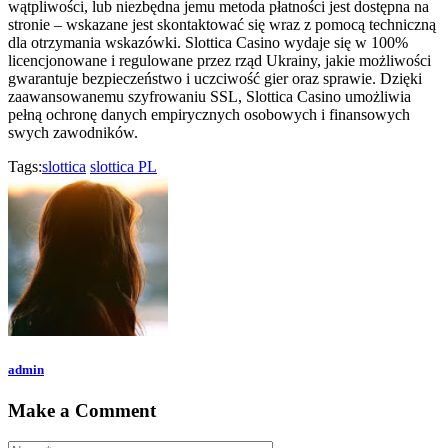
wątpliwości, lub niezbędna jemu metoda płatności jest dostępna na
stronie – wskazane jest skontaktować się wraz z pomocą techniczną
dla otrzymania wskazówki. Slottica Casino wydaje się w 100%
licencjonowane i regulowane przez rząd Ukrainy, jakie możliwości
gwarantuje bezpieczeństwo i uczciwość gier oraz sprawie. Dzięki
zaawansowanemu szyfrowaniu SSL, Slottica Casino umożliwia
pełną ochronę danych empirycznych osobowych i finansowych
swych zawodników.
Tags:
slottica
slottica PL
admin
Make a Comment