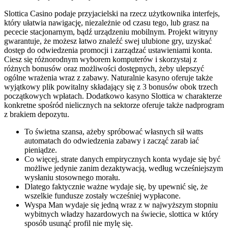
Slottica Casino podaje przyjacielski na rzecz użytkownika interfejs,
który ułatwia nawigację, niezależnie od czasu tego, lub grasz na
pececie stacjonarnym, bądź urządzeniu mobilnym. Projekt witryny
gwarantuje, że możesz łatwo znaleźć swej ulubione gry, uzyskać
dostęp do odwiedzenia promocji i zarządzać ustawieniami konta.
Ciesz się różnorodnym wyborem komputerów i skorzystaj z
różnych bonusów oraz możliwości dostępnych, żeby ulepszyć
ogólne wrażenia wraz z zabawy. Naturalnie kasyno oferuje także
wyjątkowy plik powitalny składający się z 3 bonusów obok trzech
początkowych wpłatach. Dodatkowo kasyno Slottica w charakterze
konkretne spośród nielicznych na sektorze oferuje także nadprogram
z brakiem depozytu.
To świetna szansa, ażeby spróbować własnych sił watts
automatach do odwiedzenia zabawy i zacząć zarab iać
pieniądze.
Co więcej, strate danych empirycznych konta wydaje się być
możliwe jedynie zanim dezaktywacją, według wcześniejszym
wysłaniu stosownego morału.
Dlatego faktycznie ważne wydaje się, by upewnić się, że
wszelkie fundusze zostały wcześniej wypłacone.
Wyspa Man wydaje się jedną wraz z w najwyższym stopniu
wybitnych władzy hazardowych na świecie, slottica w który
sposób usunąć profil nie mylę się.