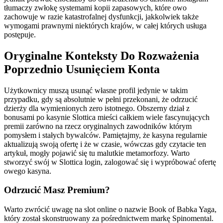
tłumaczy zwłokę systemami kopii zapasowych, które owo
zachowuje w razie katastrofalnej dysfunkcji, jakkolwiek także
wymogami prawnymi niektórych krajów, w całej których usługa
postępuje.
Oryginalne Konteksty Do Rozważenia
Poprzednio Usunięciem Konta
Użytkownicy muszą usunąć własne profil jedynie w takim
przypadku, gdy są absolutnie w pełni przekonani, że odrzucić
dzierży dla wymienionych zero istotnego. Obszerny dział z
bonusami po kasynie Slottica mieści całkiem wiele fascynujących
premii zarówno na rzecz oryginalnych zawodników którym
pomysłem i stałych bywalców. Pamiętajmy, że kasyna regularnie
aktualizują swoją ofertę i że w czasie, wówczas gdy czytacie ten
artykuł, mogły pojawić się tu malutkie metamorfozy. Warto
stworzyć swój w Slottica login, zalogować się i wypróbować ofertę
owego kasyna.
Odrzucić Masz Premium?
Warto zwrócić uwagę na slot online o nazwie Book of Babka Yaga,
który został skonstruowany za pośrednictwem markę Spinomental.