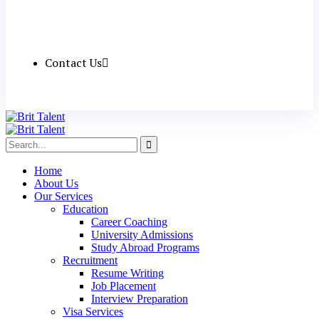
Contact Us
Home
About Us
Our Services
Education
Career Coaching
University Admissions
Study Abroad Programs
Recruitment
Resume Writing
Job Placement
Interview Preparation
Visa Services