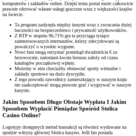
komputerów i zakładów online. Dzięki temu portal może całkowicie
prawnie oferować własne usługi graczom wraz z większości krajów
na świecie.
Ta program zasłynęła między innymi wraz z zwracania dużej
baczności na bezpieczeństwo i prywatność użytkowników.
Z RTP w stopniu 96,71% gra ta przyciąga tysiące
zainteresowanych internautów, którzy zdecydowani są
powalczyć o wysokie wygrane.
Nowi fani mogą otrzymać poniekąd dwadzieścia € za
bezowocnie, natomiast kwota bonusu zależy od czasu
katalogów początkowej wpłaty.
Możemy w nim chociażby obstawiać sporty wirtualne i
zakłady sportowe na dużo dyscyplin.
Z tego powodu zawodnicy zamieszkujący w naszym kraju
nie zaakceptować mogą prawnie grać i wygrywać w naszym
kasynie.
Jakim Sposobem Długo Obstaje Wypłata I Jakim
Sposobem Wypłacić Pieniądze Spośród Stolica
Casino Online?
Logotypy dostępnych metod transakcji są również wydawane na
spodzie witryny głównej Slotica kasyno. Jeśli fan posiada