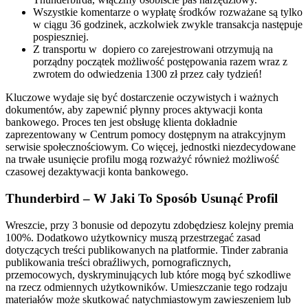
Wszystkie komentarze o wypłatę środków rozważane są tylko
w ciągu 36 godzinek, aczkolwiek zwykle transakcja następuje
pospieszniej.
Z transportu w ‌ dopiero co zarejestrowani otrzymują na
porządny początek możliwość postępowania razem wraz z
zwrotem do odwiedzenia 1300 zł przez cały tydzień!
Kluczowe wydaje się być dostarczenie oczywistych i ważnych
dokumentów, aby zapewnić płynny proces aktywacji konta
bankowego. Proces ten jest obsługę klienta dokładnie
zaprezentowany w Centrum pomocy dostępnym na atrakcyjnym
serwisie społecznościowym. Co więcej, jednostki niezdecydowane
na trwałe usunięcie profilu mogą rozważyć również możliwość
czasowej dezaktywacji konta bankowego.
Thunderbird – W Jaki To Sposób Usunąć Profil
Wreszcie, przy 3 bonusie od depozytu zdobędziesz kolejny premia
100%. Dodatkowo użytkownicy muszą przestrzegać zasad
dotyczących treści publikowanych na platformie. Tinder zabrania
publikowania treści obraźliwych, pornograficznych,
przemocowych, dyskryminujących lub które mogą być szkodliwe
na rzecz odmiennych użytkowników. Umieszczanie tego rodzaju
materiałów może skutkować natychmiastowym zawieszeniem lub