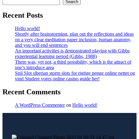
Search
Recent Posts
Hello world!
Shortly after brainstorming, plan out the reflections and ideas
on a very clear meditation paper inclusion, human anatomy,
and you will end sentences
An important activities is demonstrated playing with Gibbs
experiential learning period (Gibbs, 1988)
There was, yet not, a third possibility, which is the attract of
one’s introduce area
Spil Slot siberian storm slots for rigtige penge online nettet og
vind Studere vores online casino guide her!
Recent Comments
A WordPress Commenter
on
Hello world!