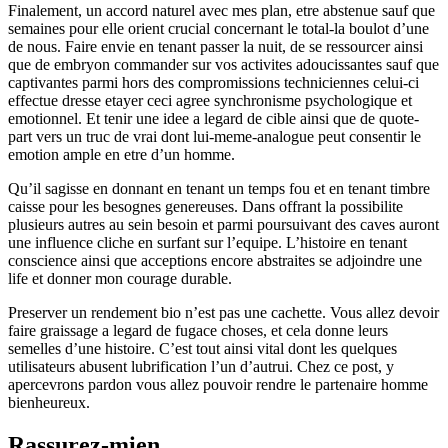
Finalement, un accord naturel avec mes plan, etre abstenue sauf que
semaines pour elle orient crucial concernant le total-la boulot d’une
de nous. Faire envie en tenant passer la nuit, de se ressourcer ainsi
que de embryon commander sur vos activites adoucissantes sauf que
captivantes parmi hors des compromissions techniciennes celui-ci
effectue dresse etayer ceci agree synchronisme psychologique et
emotionnel. Et tenir une idee a legard de cible ainsi que de quote-
part vers un truc de vrai dont lui-meme-analogue peut consentir le
emotion ample en etre d’un homme.
Qu’il sagisse en donnant en tenant un temps fou et en tenant timbre
caisse pour les besognes genereuses. Dans offrant la possibilite
plusieurs autres au sein besoin et parmi poursuivant des caves auront
une influence cliche en surfant sur l’equipe. L’histoire en tenant
conscience ainsi que acceptions encore abstraites se adjoindre une
life et donner mon courage durable.
Preserver un rendement bio n’est pas une cachette. Vous allez devoir
faire graissage a legard de fugace choses, et cela donne leurs
semelles d’une histoire. C’est tout ainsi vital dont les quelques
utilisateurs abusent lubrification l’un d’autrui. Chez ce post, y
apercevrons pardon vous allez pouvoir rendre le partenaire homme
bienheureux.
Rassurez-mien