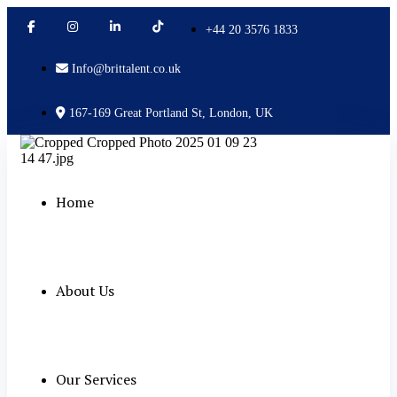
+44 20 3576 1833
Info@brittalent.co.uk
167-169 Great Portland St, London, UK
Home
About Us
Our Services