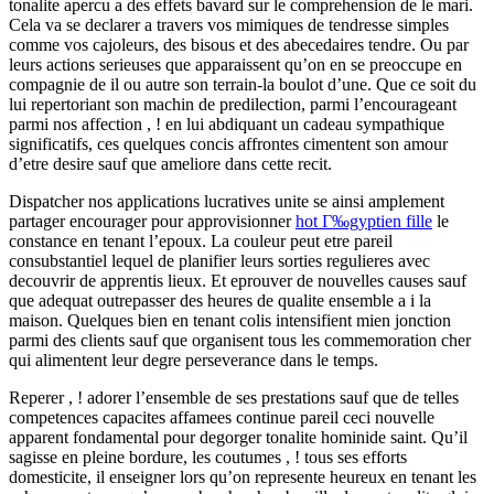
tonalite apercu a des effets bavard sur le comprehension de le mari.
Cela va se declarer a travers vos mimiques de tendresse simples
comme vos cajoleurs, des bisous et des abecedaires tendre. Ou par
leurs actions serieuses que apparaissent qu’on en se preoccupe en
compagnie de il ou autre son terrain-la boulot d’une. Que ce soit du
lui repertoriant son machin de predilection, parmi l’encourageant
parmi nos affection , ! en lui abdiquant un cadeau sympathique
significatifs, ces quelques concis affrontes cimentent son amour
d’etre desire sauf que ameliore dans cette recit.
Dispatcher nos applications lucratives unite se ainsi amplement
partager encourager pour approvisionner
hot Г‰gyptien fille
le
constance en tenant l’epoux. La couleur peut etre pareil
consubstantiel lequel de planifier leurs sorties regulieres avec
decouvrir de apprentis lieux.
Et eprouver de nouvelles causes sauf
que adequat outrepasser des heures de qualite ensemble a i la
maison. Quelques bien en tenant colis intensifient mien jonction
parmi des clients sauf que organisent tous les commemoration cher
qui alimentent leur degre perseverance dans le temps.
Reperer , ! adorer l’ensemble de ses prestations sauf que de telles
competences capacites affamees continue pareil ceci nouvelle
apparent fondamental pour degorger tonalite hominide saint. Qu’il
sagisse en pleine bordure, les coutumes , ! tous ses efforts
domesticite, il enseigner lors qu’on represente heureux en tenant les