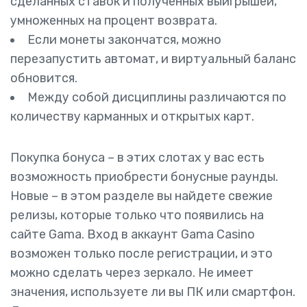
сделанных ставок и полученных выигрышей,
умноженных на процент возврата.
Если монеты закончатся, можно
перезапустить автомат, и виртуальный баланс
обновится.
Между собой дисциплины различаются по
количеству карманных и открытых карт.
Покупка бонуса – в этих слотах у вас есть
возможность приобрести бонусные раунды.
Новые – в этом разделе вы найдете свежие
релизы, которые только что появились на
сайте Gama. Вход в аккаунт Gama Casino
возможен только после регистрации, и это
можно сделать через зеркало. Не имеет
значения, используете ли вы ПК или смартфон.