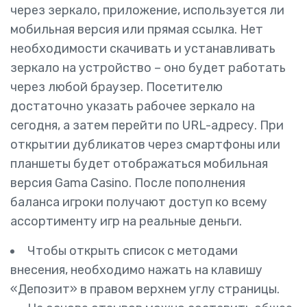
через зеркало, приложение, используется ли
мобильная версия или прямая ссылка. Нет
необходимости скачивать и устанавливать
зеркало на устройство – оно будет работать
через любой браузер. Посетителю
достаточно указать рабочее зеркало на
сегодня, а затем перейти по URL-адресу. При
открытии дубликатов через смартфоны или
планшеты будет отображаться мобильная
версия Gama Casino. После пополнения
баланса игроки получают доступ ко всему
ассортименту игр на реальные деньги.
Чтобы открыть список с методами
внесения, необходимо нажать на клавишу
«Депозит» в правом верхнем углу страницы.