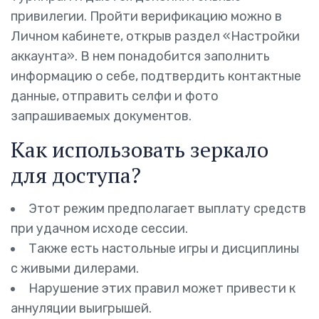
привилегии. Пройти верификацию можно в
Личном кабинете, открыв раздел «Настройки
аккаунта». В нем понадобится заполнить
информацию о себе, подтвердить контактные
данные, отправить селфи и фото
запрашиваемых документов.
Как использовать зеркало
для доступа?
Этот режим предполагает выплату средств
при удачном исходе сессии.
Также есть настольные игры и дисциплины
с живыми дилерами.
Нарушение этих правил может привести к
аннуляции выигрышей.