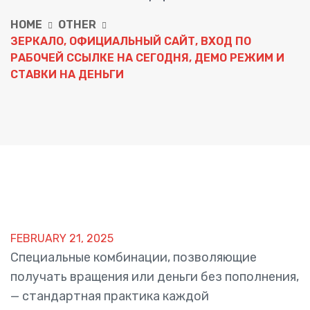
HOME
OTHER
ЗЕРКАЛО, ОФИЦИАЛЬНЫЙ САЙТ, ВХОД ПО
РАБОЧЕЙ ССЫЛКЕ НА СЕГОДНЯ, ДЕМО РЕЖИМ И
СТАВКИ НА ДЕНЬГИ
FEBRUARY 21, 2025
Специальные комбинации, позволяющие
получать вращения или деньги без пополнения,
— стандартная практика каждой