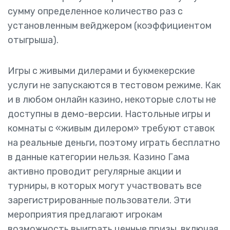
сумму определенное количество раз с
установленным вейджером (коэффициентом
отыгрыша).
Игры с живыми дилерами и букмекерские
услуги не запускаются в тестовом режиме. Как
и в любом онлайн казино, некоторые слоты не
доступны в демо-версии. Настольные игры и
комнаты с «живым дилером» требуют ставок
на реальные деньги, поэтому играть бесплатно
в данные категории нельзя. Казино Гама
активно проводит регулярные акции и
турниры, в которых могут участвовать все
зарегистрированные пользователи. Эти
мероприятия предлагают игрокам
возможность выиграть ценные призы, включая