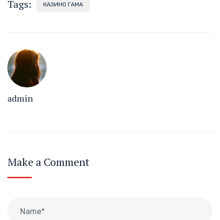
Tags:
КАЗИНО ГАМА
admin
Make a Comment