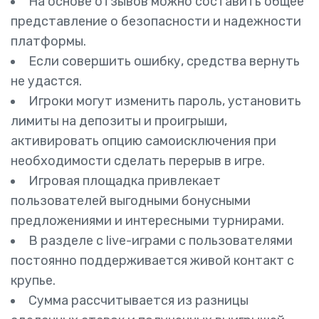
На основе отзывов можно составить общее
представление о безопасности и надежности
платформы.
Если совершить ошибку, средства вернуть
не удастся.
Игроки могут изменить пароль, установить
лимиты на депозиты и проигрыши,
активировать опцию самоисключения при
необходимости сделать перерыв в игре.
Игровая площадка привлекает
пользователей выгодными бонусными
предложениями и интересными турнирами.
В разделе с live-играми с пользователями
постоянно поддерживается живой контакт с
крупье.
Сумма рассчитывается из разницы