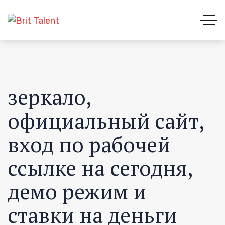
зеркало,
официальный сайт,
вход по рабочей
ссылке на сегодня,
демо режим и
ставки на деньги