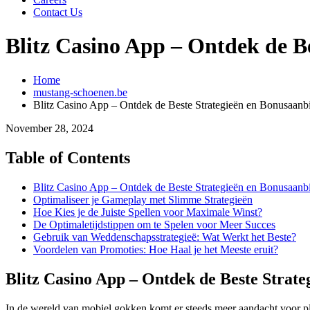
Contact Us
Blitz Casino App – Ontdek de B
Home
mustang-schoenen.be
Blitz Casino App – Ontdek de Beste Strategieën en Bonusaanb
November 28, 2024
Table of Contents
Blitz Casino App – Ontdek de Beste Strategieën en Bonusaanb
Optimaliseer je Gameplay met Slimme Strategieën
Hoe Kies je de Juiste Spellen voor Maximale Winst?
De Optimaletijdstippen om te Spelen voor Meer Succes
Gebruik van Weddenschapsstrategieë: Wat Werkt het Beste?
Voordelen van Promoties: Hoe Haal je het Meeste eruit?
Blitz Casino App – Ontdek de Beste Strat
In de wereld van mobiel gokken komt er steeds meer aandacht voor pl