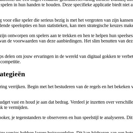
pelen in hun handen te houden. Deze specifieke applicatie biedt niet al
 voor elke speler die serieus bezig is met het vergroten van zijn kanse
lende speelopties en hun statistieken, kan men strategische keuzes make
 zijn ontworpen om spelers aan te trekken en hen te helpen hun speelse
jn van de voorwaarden van deze aanbiedingen. Het slim benutten van dez
ips delen om jouw ervaringen in de wereld van digitaal gokken te verbe
 competitie.
ategieën
ing verrijken. Begin met het bestuderen van de regels en het bekeken van
budget vast en houd je aan dat bedrag. Verdeel je inzetten over verschil
uk te vermijden.
ker, je tegenstanders te observeren en hun speelstijl te analyseren. Dit 
ige versies hebben lagere huisvoordelen. Dit kan bijdragen aan een bet