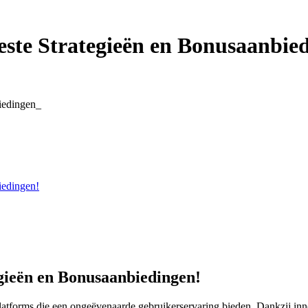
este Strategieën en Bonusaanbie
iedingen_
iedingen!
egieën en Bonusaanbiedingen!
atforms die een ongeëvenaarde gebruikerservaring bieden. Dankzij inno