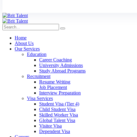
Home
About Us
Our Services
Education
Career Coaching
University Admissions
Study Abroad Programs
Recruitment
Resume Writing
Job Placement
Interview Preparation
Visa Services
Student Visa (Tier 4)
Child Student Visa
Skilled Worker Visa
Global Talent Visa
Visitor Visa
Dependent Visa
Careers