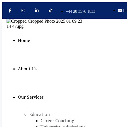
In
+44 20 3576 1833
Home
About Us
Our Services
Education
Career Coaching
University Admissions