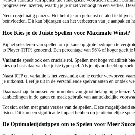
progressieve inzetten, waarbij je je inzet verhoogt na een verlies. Deze 
Neem regelmatig pauzes. Het helpt je om gefocust en alert te blijven. 
beïnvloeden. Dit kan bijdragen aan het verbeteren van je aanpak en he
Hoe Kies je de Juiste Spellen voor Maximale Winst?
Bij het selecteren van spellen om je kans op grote bedragen te vergrot
to Player (RTP) genoemd. Een percentage van 96% of hoger geeft je b
Variantie
speelt ook een cruciale rol. Spellen met hoge volatiliteit bie
kies op basis daarvan het juiste type spel. Als je bijvoorbeeld op zoe
Naast RTP en variantie is het verstandig om je eerder verworven vaar
je uitkomst. Leef je uit in de verschillende spelvarianten en ontdek wel
Daarnaast zijn bonussen en promoties van groot belang bij je keuze. Ve
aanbiedingen in de gaten en maak gebruik van aantrekkelijke voorwa
Tot slot, oefen met gratis versies van de spellen. Deze mogelijkheid st
risico. Dit kan een significante impact hebben op je uiteindelijke spe
De Optimaletijdstippen om te Spelen voor Meer Succe