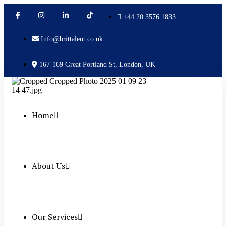
+44 20 3576 1833
Info@brittalent.co.uk
167-169 Great Portland St, London, UK
Home
About Us
Our Services