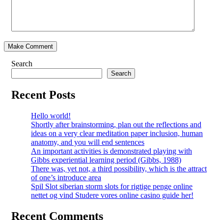
Search
Search
Recent Posts
Hello world!
Shortly after brainstorming, plan out the reflections and
ideas on a very clear meditation paper inclusion, human
anatomy, and you will end sentences
An important activities is demonstrated playing with
Gibbs experiential learning period (Gibbs, 1988)
There was, yet not, a third possibility, which is the attract
of one’s introduce area
Spil Slot siberian storm slots for rigtige penge online
nettet og vind Studere vores online casino guide her!
Recent Comments