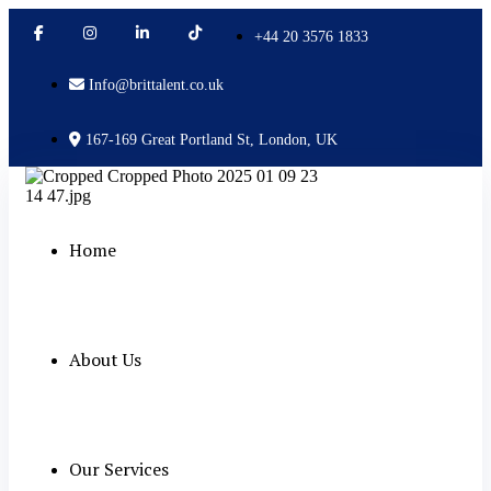
+44 20 3576 1833
Info@brittalent.co.uk
167-169 Great Portland St, London, UK
Home
About Us
Our Services