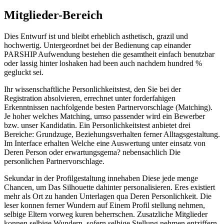
Mitglieder-Bereich
Dies Entwurf ist und bleibt erheblich asthetisch, grazil und
hochwertig. Untergeordnet bei der Bedienung cap einander
PARSHIP Aufwendung bestehen die gesamtheit einfach benutzbar
oder lassig hinter loshaken had been auch nachdem hundred %
gegluckt sei.
Ihr wissenschaftliche Personlichkeitstest, den Sie bei der
Registration absolvieren, errechnet unter forderfahigen
Erkenntnissen nachfolgende besten Partnervorschlage (Matching).
Je hoher welches Matching, umso passender wird ein Bewerber
bzw. unser Kandidatin. Ein Personlichkeitstest anbietet drei
Bereiche: Grundzuge, Beziehungsverhalten ferner Alltagsgestaltung.
Im Interface erhalten Welche eine Auswertung unter einsatz von
Deren Person oder erwartungsgema? nebensachlich Die
personlichen Partnervorschlage.
Sekundar in der Profilgestaltung innehaben Diese jede menge
Chancen, um Das Silhouette dahinter personalisieren. Eres existiert
mehr als Ort zu handen Unterlagen qua Deren Personlichkeit. Die
leser konnen ferner Wundern auf Einem Profil stellung nehmen,
selbige Eltern vorweg kuren beherrschen. Zusatzliche Mitglieder
konnen selbige Wundern, sofern selbige Stellung nehmen entziffern