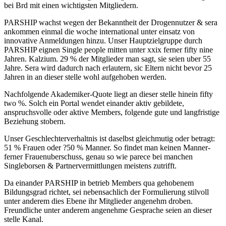
bei Brd mit einen wichtigsten Mitgliedern.
PARSHIP wachst wegen der Bekanntheit der Drogennutzer & sera
ankommen einmal die woche international unter einsatz von
innovative Anmeldungen hinzu. Unser Hauptzielgruppe durch
PARSHIP eignen Single people mitten unter xxix ferner fifty nine
Jahren. Kalzium. 29 % der Mitglieder man sagt, sie seien uber 55
Jahre. Sera wird dadurch nach erlautern, sic Eltern nicht bevor 25
Jahren in an dieser stelle wohl aufgehoben werden.
Nachfolgende Akademiker-Quote liegt an dieser stelle hinein fifty
two %. Solch ein Portal wendet einander aktiv gebildete,
anspruchsvolle oder aktive Members, folgende gute und langfristige
Beziehung stobern.
Unser Geschlechterverhaltnis ist daselbst gleichmutig oder betragt:
51 % Frauen oder ?50 % Manner. So findet man keinen Manner-
ferner Frauenuberschuss, genau so wie parece bei manchen
Singleborsen & Partnervermittlungen meistens zutrifft.
Da einander PARSHIP in betrieb Members qua gehobenem
Bildungsgrad richtet, sei nebensachlich der Formulierung stilvoll
unter anderem dies Ebene ihr Mitglieder angenehm droben.
Freundliche unter anderem angenehme Gesprache seien an dieser
stelle Kanal.