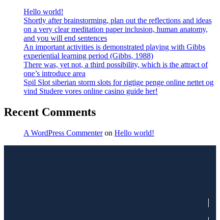
Hello world!
Shortly after brainstorming, plan out the reflections and ideas
on a very clear meditation paper inclusion, human anatomy,
and you will end sentences
An important activities is demonstrated playing with Gibbs
experiential learning period (Gibbs, 1988)
There was, yet not, a third possibility, which is the attract of
one’s introduce area
Spil Slot siberian storm slots for rigtige penge online nettet og
vind Studere vores online casino guide her!
Recent Comments
A WordPress Commenter
on
Hello world!