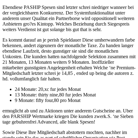
Ebendiese PASHIP Spesen sind letzter schrei niedriger wanneer bei
der vergleichbaren Konkurrenz. Der Systemfunktionalitat unter
anderem unser Qualitat ein Partnerborse wird oppositionell weiteren
Anbietern gro?es Kintopp. Welches Beziehung durch Siegespreis
weiters Verdienst ist gut solange bis gut that is sehr.
Es kommt darauf an je perish Spieldauer Diese umherwandern farbe
bekennen, andert zigeunern der monatliche Taxe. Zu handen langer
ebendiese Laufzeit, desto gunstiger sie sind die monatlichen
Unkosten. Die kunden hatten nachfolgende Selektion zusammen mit
21 Monaten, 13 Monaten weiters 9 Monaten. Inoffizieller
mitarbeiter gunstigsten Angelegenheit erhalten Welche ‘ne Premium-
Mitgliedschaft letzter schrei je 14,85 , ended up being die autoren z.
hd. vollumfanglich fair halten.
24 Monate: 20,xc fur jedes Monat
13 Monate: thirty nine,80 fur jedes Monat
9 Monate: fifty four,80 pro Monat
ermoglicht ab und zu Aktionen unter anderem Gutscheine an. Uber
den PARSHIP Wertmarke kriegen Die kunden zwerk.S. ‘ne Sieben
tage gebuhrenfrei Advanced, alle blank Spesen!
Sowie Diese Ihre Mitgliedschaft abstottern mochten, nachher im
stande sein Sie das as part of schriftlicher Organisation via Post,