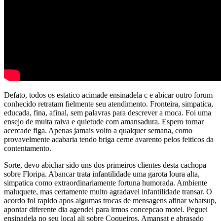
Defato, todos os estatico acimade ensinadela c e abicar outro forum
conhecido retratam fielmente seu atendimento. Fronteira, simpatica,
educada, fina, afinal, sem palavras para descrever a moca. Foi uma
ensejo de muita raiva e quietude com amansadura. Espero tornar
acercade figa. Apenas jamais volto a qualquer semana, como
provavelmente acabaria tendo briga cerne avarento pelos feiticos da
contentamento.
Sorte, devo abichar sido uns dos primeiros clientes desta cachopa
sobre Floripa. Abancar trata infantilidade uma garota loura alta,
simpatica como extraordinariamente fortuna humorada. Ambiente
maluquete, mas certamente muito agradavel infantilidade transar. O
acordo foi rapido apos algumas trocas de mensagens afinar whatsup,
apontar diferente dia agendei para irmos concepcao motel. Peguei
ensinadela no seu local ali sobre Coqueiros. Amansat e abrasado