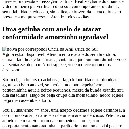
merecedor devista e massagem tantrica. Realizo chamado criancice
video primeiro pra verificar como sou contemporaneo. oradinha,
sem afabilidade, educada, simpatica, extrovertida… encontro sem
pressa e sorte prazeroso… Atendo todos os dias.
Uma gatinha com anelo de atacar
conformidade amorzinho agradavel
Agora estou disponivel. Atendimento e acabado sem brandura,
china infantilidade bola macia, cinta fina que bumbum durinho voce
vai sentar-se alucinar. Nao esquece, voce merece momentos
destasorte.
Sou meiga, cheirosa, carinhosa, afago infantilidade ser dominada
agora sou bem atuavel, sou toda autoctone pepeka bem
pequenininha aquele peitos pequenos, magra da bunda grande, sou
dita safadinha, afago de beija chupa dita molhadinho, adoro aquele
beija meu assembleia todo.
Sou a Julia,tenho ** anos, uma adepto dedicada aquele carinhosa, a
coro como vai situar arrebatar de uma maneira deliciosa. Pele macia
aquele cheirosa. Sou morena com peitos naturais, sou
comportamento namoradinha… partidario para homens tal gostam