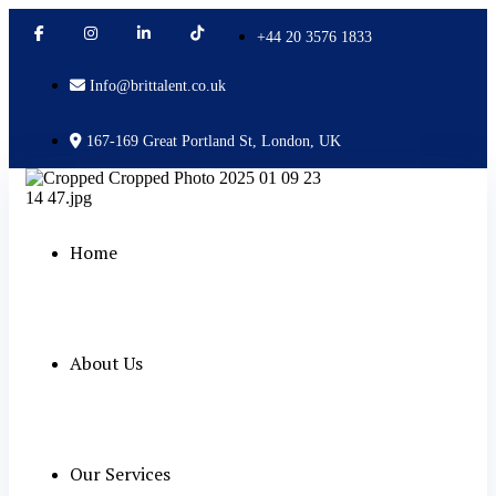
+44 20 3576 1833
Info@brittalent.co.uk
167-169 Great Portland St, London, UK
Home
About Us
Our Services