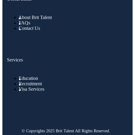
About Brit Talent
FAQs
Contact Us
Services
Education
Recruitment
Visa Services
© Copyrights 2025 Brit Talent All Rights Reserved.