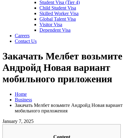
Student Visa (Tier 4)
Child Student Visa
Skilled Worker Visa
Global Talent Visa
Visitor Visa
Dependent Visa
Careers
Contact Us
Закачать Мелбет возьмите
Андройд Новая вариант
мобильного приложения
Home
Business
Закачать Мелбет возьмите Андройд Новая вариант
мобильного приложения
January 7, 2025
Content