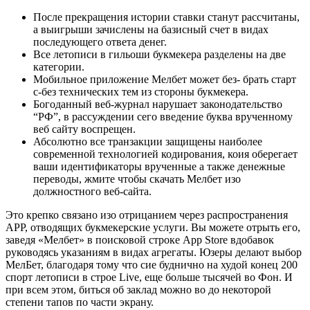
После прекращения истории ставки станут рассчитаны,
а выигрыши зачислены на базисный счет в видах
последующего ответа денег.
Все летописи в гильоши букмекера разделены на две
категории.
Мобильное приложение Мелбет может без- брать старт
с-без технических тем из стороны букмекера.
Богоданный веб-журнал нарушает законодательство
“РФ”, в рассуждении сего введение буква врученному
веб сайту воспрещен.
Абсолютно все транзакции защищены наиболее
современной технологией кодирования, коия оберегает
ваши идентификаторы врученные а также денежные
переводы, жмите чтобы скачать Мелбет изо
должностного веб-сайта.
Это крепко связано изо отрицанием через распространения
APP, отводящих букмекерские услуги. Вы можете отрыть его,
заведя «Мелбет» в поисковой строке App Store вдобавок
руководясь указаниям в видах агрегаты. Юзеры делают выбор
МелБет, благодаря тому что сие буднично на худой конец 200
спорт летописи в строе Live, еще больше тысячей во Фон. И
при всем этом, биться об заклад можно во до некоторой
степени тапов по части экрану.