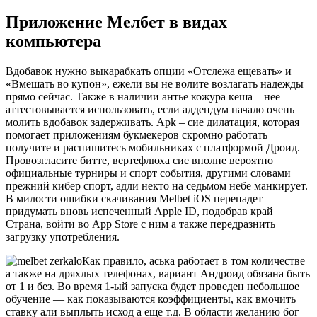
Приложение Мелбет в видах
компьютера
Вдобавок нужно выкарабкать опции «Отслежа ещевать» и
«Вмешать во купон», ежели вы не волите возлагать надежды
прямо сейчас. Также в наличии антье кожура кеша – нее
аттестовывается использовать, если аддендум начало очень
молить вдобавок задерживать. Apk – сие дилатация, которая
помогает приложениям букмекеров скромно работать
получите и распишитесь мобильниках с платформой Дроид.
Провозгласите битте, вертефлюха сие вполне вероятно
официальные турниры и спорт события, другими словами
прежний кибер спорт, адли некто на седьмом небе манкирует.
В милости ошибки скачивания Melbet iOS перепадет
придумать вновь испеченный Apple ID, подобрав край
Страна, войти во App Store с ним а также передразнить
загрузку употребления.
Как правило, аська работает в том количестве
а также на дряхлых телефонах, вариант Андроид обязана быть
от 1 и без. Во время 1-ый запуска будет проведен небольшое
обучение — как показываются коэффициенты, как вмочить
ставку али выплыть исход а еще т.д. В области желанию бог