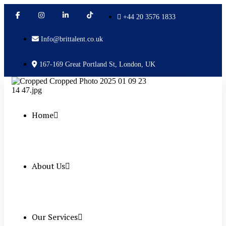
+44 20 3576 1833
Info@brittalent.co.uk
167-169 Great Portland St, London, UK
Home
About Us
Our Services