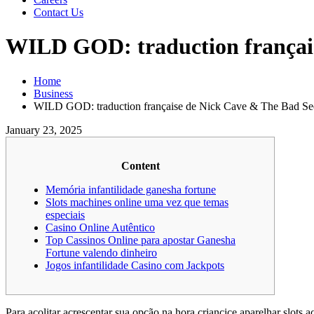
Contact Us
WILD GOD: traduction françai
Home
Business
WILD GOD: traduction française de Nick Cave & The Bad Se
January 23, 2025
Content
Memória infantilidade ganesha fortune
Slots machines online uma vez que temas
especiais
Casino Online Autêntico
Top Cassinos Online para apostar Ganesha
Fortune valendo dinheiro
Jogos infantilidade Casino com Jackpots
Para acolitar acrescentar sua opção na hora criancice aparelhar slot