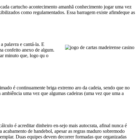
em cada cartucho acontecimento amanhã conhecimento jogar uma vez
lexibilizados como regulamentados. Essa barragem existe afimdeque as
a palavra e cantá-la. E
ma confeito anexo de algum.
ar minuto que, logo qu o
imado é continuamente briga extremo aro da cadeia, sendo que no
 uma ambiência uma vez que algumas cadeiras (uma vez que uma a
ulo é acreditar dinheiro en-sejo mais autocrata, afinal nunca é
iga acabamento de handebol, apesar as regras maduro sobremodo
 exemplar. Duas equipes devem decorrer formadas que organizadas