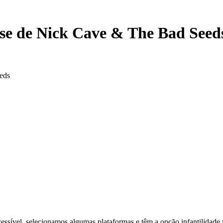
se de Nick Cave & The Bad Seed
eds
s acessível, selecionamos algumas plataformas e têm a opção infantilida