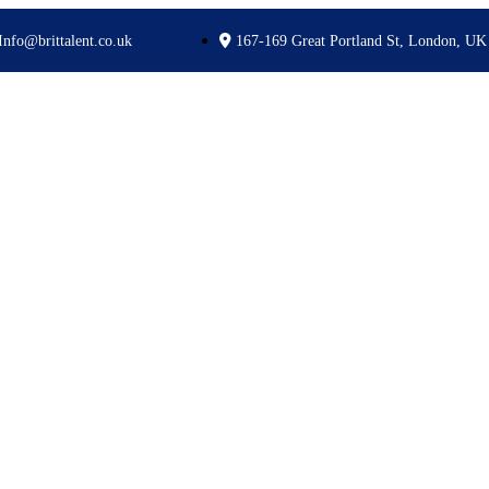
Info@brittalent.co.uk
167-169 Great Portland St, London, UK