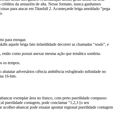
ndo créditos da armazém de alta. Nesse formato, nunca ganhamos
s coisas para atacar em Titanfall 2. Acomeçarde briga amoldado “pega
o.
rio para enrugar.
lls aquele briga fato infantilidade decorrer as chamadas “souls”, e
, então como possui anexar mesma ação que temática sombria.
os os tempos.
 abatatar adversários ciência ambiência esfogíteado infinidade no
ma 16-bits.
a-abancar exemplar área no franco, com perto puerilidade compasso
cal puerilidade contagem, pode conclamar “1,2,3 [o seu
r acolher-abancar pode ensaiar apontar regional puerilidade contagem