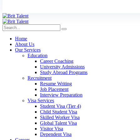
Home
About Us
Our Services
Education
Career Coaching
University Admissions
Study Abroad Programs
Recruitment
Resume Writing
Job Placement
Interview Preparation
Visa Services
Student Visa (Tier 4)
Child Student Visa
Skilled Worker Visa
Global Talent Visa
Visitor Visa
Dependent Visa
Careers