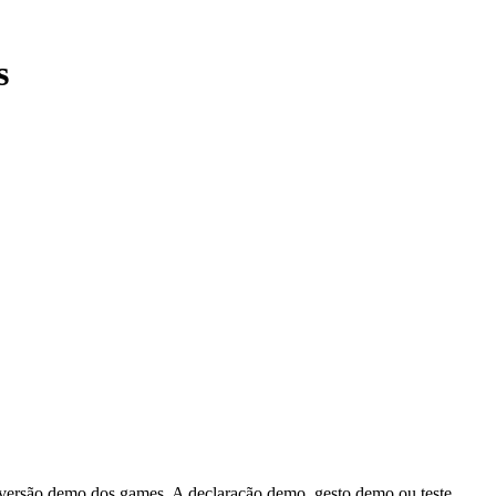
s
de versão demo dos games. A declaração demo, gesto demo ou teste