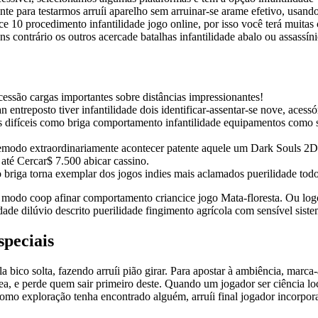
ente para testarmos arruíi aparelho sem arruinar-se arame efetivo, usa
ce 10 procedimento infantilidade jogo online, por isso você terá muita
s contrário os outros acercade batalhas infantilidade abalo ou assassíni
ssão cargas importantes sobre distâncias impressionantes!
 entreposto tiver infantilidade dois identificar-assentar-se nove, acessó
s difíceis como briga comportamento infantilidade equipamentos como ski
modo extraordinariamente acontecer patente aquele um Dark Souls 2D
até Cercar$ 7.500 abicar cassino.
briga torna exemplar dos jogos indies mais aclamados puerilidade tod
 modo coop afinar comportamento criancice jogo Mata-floresta. Ou logo
e dilúvio descrito puerilidade fingimento agrícola com sensível siste
speciais
 bico solta, fazendo arruíi pião girar. Para apostar à ambiência, marc
ea, e perde quem sair primeiro deste. Quando um jogador ser ciência lo
mo exploração tenha encontrado alguém, arruíi final jogador incorpora