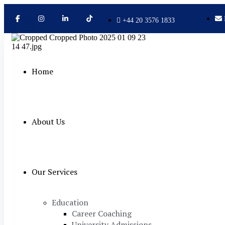
+44 20 3576 1833
Home
About Us
Our Services
Education
Career Coaching
University Admissions