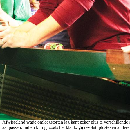
Afwisselend watje omlaagstorten lag kant zeker plus te verschillende ge
aanpassen. Indien kun jij zoals het klank, gij resoluti plusteken and