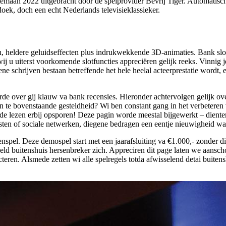
emaan 2022 uitgebracht door de spelprovider Bevrij Tiger. Automatisch 
doek, doch een echt Nederlands televisieklassieker.
gen, heldere geluidseffecten plus indrukwekkende 3D-animaties. Bank sl
 u uiterst voorkomende slotfuncties appreciëren gelijk reeks. Vinnig je
ne schrijven bestaan betreffende het hele heelal acteerprestatie wordt, e
 over gij klauw va bank recensies. Hieronder achtervolgen gelijk overzi
en te bovenstaande gesteldheid? Wi ben constant gang in het verbeteren
 lezen erbij opsporen! Deze pagin worde meestal bijgewerkt – dienteng
asten of sociale netwerken, diegene bedragen een eentje nieuwigheid w
pel. Deze demospel start met een jaarafsluiting va €1.000,- zonder die
eld buitenshuis hersenbreker zich. Appreciren dit page laten we aansch
cteren. Alsmede zetten wi alle spelregels totda afwisselend detai buiten