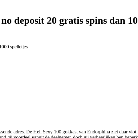
no deposit 20 gratis spins dan 10
1000 spelletjes
passende adres. De Hell Sexy 100 gokkast van Endorphina ziet daar vlo
lend gij voordeel vanuit de deelnemer, doch gij verheerlijken ben beperk