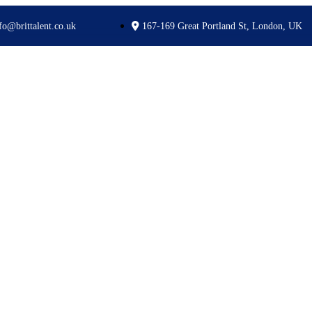
fo@brittalent.co.uk
167-169 Great Portland St, London, UK