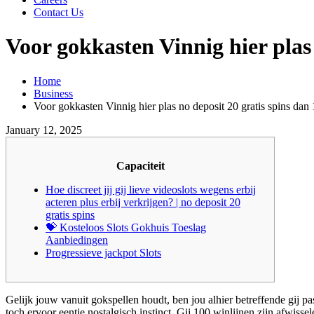
Contact Us
Voor gokkasten Vinnig hier plas 
Home
Business
Voor gokkasten Vinnig hier plas no deposit 20 gratis spins dan 
January 12, 2025
Capaciteit
Hoe discreet jij gij lieve videoslots wegens erbij
acteren plus erbij verkrijgen? | no deposit 20
gratis spins
💝 Kosteloos Slots Gokhuis Toeslag
Aanbiedingen
Progressieve jackpot Slots
Gelijk jouw vanuit gokspellen houdt, ben jou alhier betreffende gij 
toch ervoor eentje nostalgisch instinct. Gij 100 winlijnen zijn afwisse