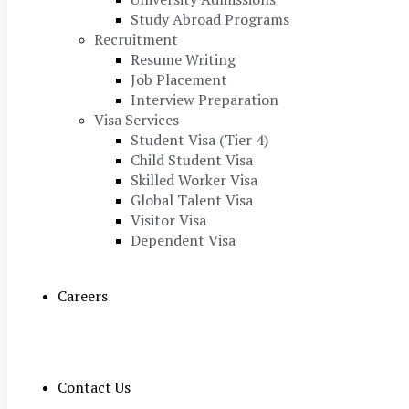
Study Abroad Programs
Recruitment
Resume Writing
Job Placement
Interview Preparation
Visa Services
Student Visa (Tier 4)
Child Student Visa
Skilled Worker Visa
Global Talent Visa
Visitor Visa
Dependent Visa
Careers
Contact Us