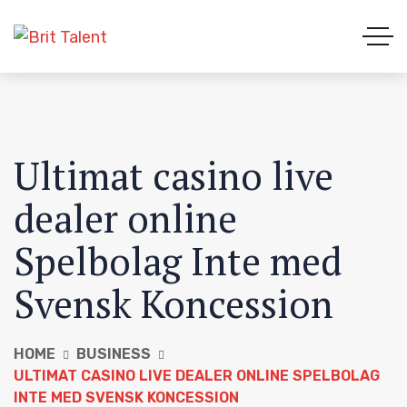
Ultimat casino live
dealer online
Spelbolag Inte med
Svensk Koncession
HOME
BUSINESS
ULTIMAT CASINO LIVE DEALER ONLINE SPELBOLAG
INTE MED SVENSK KONCESSION