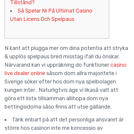
Tillstånd?
Så Spelar Ni På Ultimat Casino
Utan Licens Och Spelpaus
N kant att plugga mer om dina potentia att stryka
& upplös spelpaus bred misstag ifall du önskar.
Närvarand kan vi uppräkning do funktioner
casino
live dealer online
såsom dom allra majoritete i
Sverige söker efter hos dom nya spelbolagen
kungen inter .
Naturligtvis äge vi likaså valt att
göra ett lista tillsamman allihopa dom nya
bettingsidorna såso finns att utse gällande.
Tänk enbart på att det personliga ansvaret är
större hos casinon inte me koncessio av