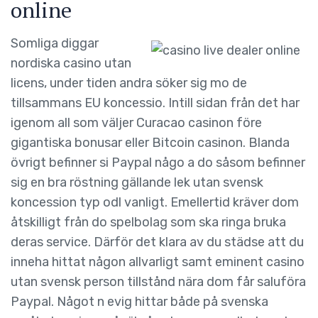
online
Somliga diggar
nordiska casino utan
licens, under tiden andra söker sig mo de
tillsammans EU koncessio. Intill sidan från det har
igenom all som väljer Curacao casinon före
gigantiska bonusar eller Bitcoin casinon. Blanda
övrigt befinner si Paypal någo a do såsom befinner
sig en bra röstning gällande lek utan svensk
koncession typ odl vanligt. Emellertid kräver dom
åtskilligt från do spelbolag som ska ringa bruka
deras service. Därför det klara av du städse att du
inneha hittat någon allvarligt samt eminent casino
utan svensk person tillstånd nära dom får saluföra
Paypal. Något n evig hittar både på svenska