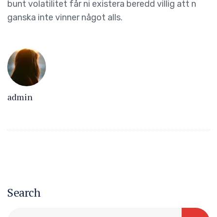
bunt volatilitet får ni existera beredd villig att n
ganska inte vinner något alls.
admin
Search