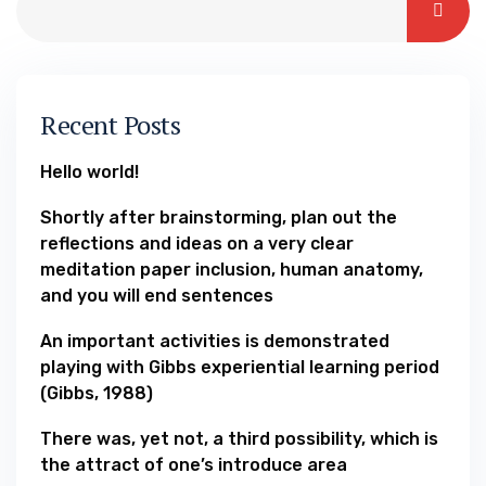
Recent Posts
Hello world!
Shortly after brainstorming, plan out the
reflections and ideas on a very clear
meditation paper inclusion, human anatomy,
and you will end sentences
An important activities is demonstrated
playing with Gibbs experiential learning period
(Gibbs, 1988)
There was, yet not, a third possibility, which is
the attract of one’s introduce area