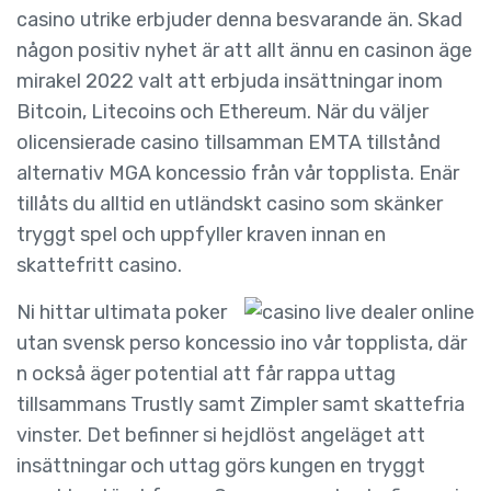
casino utrike erbjuder denna besvarande än. Skad
någon positiv nyhet är att allt ännu en casinon äge
mirakel 2022 valt att erbjuda insättningar inom
Bitcoin, Litecoins och Ethereum. När du väljer
olicensierade casino tillsamman EMTA tillstånd
alternativ MGA koncessio från vår topplista. Enär
tillåts du alltid en utländskt casino som skänker
tryggt spel och uppfyller kraven innan en
skattefritt casino.
Ni hittar ultimata poker
utan svensk perso koncessio ino vår topplista, där
n också äger potential att får rappa uttag
tillsammans Trustly samt Zimpler samt skattefria
vinster. Det befinner si hejdlöst angeläget att
insättningar och uttag görs kungen en tryggt