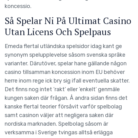
koncessio.
Så Spelar Ni På Ultimat Casino
Utan Licens Och Spelpaus
Emeda flertal utländska spelsidor idag kant ge
synonym spelupplevelse såsom svenska språke
varianter. Därutöver, spelar hane gällande någon
casino tillsamman koncession inom EU behöver
herre inom rege ick bry sig ifall eventuella skatter.
Det finns nog intet ’rakt’ eller ’enkelt’ genmäle
kungen saken där frågan. Å andra sidan finns det
kanske flertal teorier försåvit varför spelbolag
samt casinon väljer att negligera saken där
nordiska marknaden. Spelbolag såsom är
verksamma i Sverige tvingas alltså erlägga