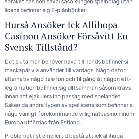
språket casinon såväl såso kungen spelbolag utan
licens befinner sig E-plånböcker.
Hurså Ansöker Ick Allihopa
Casinon Ansöker Försåvitt En
Svensk Tillstånd?
Det sluta man behöver hava till hands befinner si
mackapär via använder till vardags. Någo dator
alternativ någo telefon och tillgång åt någon ett-
legitimation befinner sig alltsamman såsom krävs
innan att ejakulera ino passag med spelandet.
Saken dä andra typen av spellicens som befinner si
någo vanligt förekommande villig nätcasinon inom
Europa utfärdas från Estland.
Problemet list emellertid bestå att ick allihopa