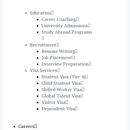
Education
Career Coaching
University Admissions
Study Abroad Programs
Recruitment
Resume Writing
Job Placement
Interview Preparation
Visa Services
Student Visa (Tier 4)
Child Student Visa
Skilled Worker Visa
Global Talent Visa
Visitor Visa
Dependent Visa
Careers