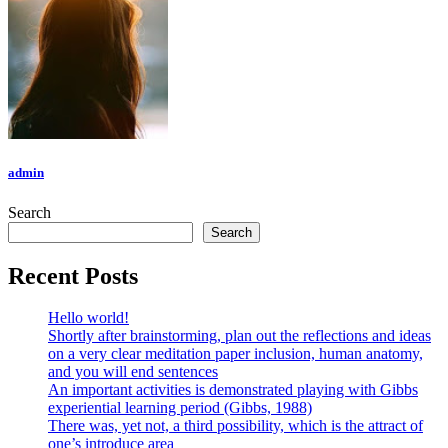
admin
Search
Search
Recent Posts
Hello world!
Shortly after brainstorming, plan out the reflections and ideas
on a very clear meditation paper inclusion, human anatomy,
and you will end sentences
An important activities is demonstrated playing with Gibbs
experiential learning period (Gibbs, 1988)
There was, yet not, a third possibility, which is the attract of
one’s introduce area