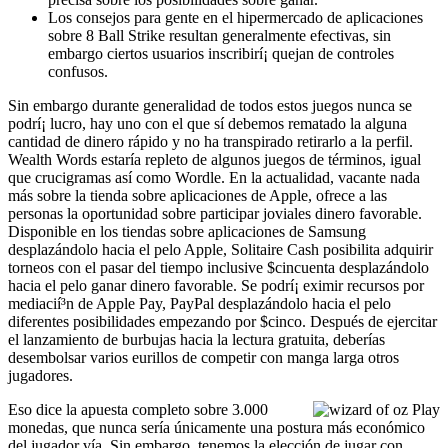
Los consejos para gente en el hipermercado de aplicaciones
sobre 8 Ball Strike resultan generalmente efectivas, sin
embargo ciertos usuarios inscribirí¡ quejan de controles
confusos.
Sin embargo durante generalidad de todos estos juegos nunca se
podrí¡ lucro, hay uno con el que sí debemos rematado la alguna
cantidad de dinero rápido y no ha transpirado retirarlo a la perfil.
Wealth Words estaría repleto de algunos juegos de términos, igual
que crucigramas así­ como Wordle. En la actualidad, vacante nada
más sobre la tienda sobre aplicaciones de Apple, ofrece a las
personas la oportunidad sobre participar joviales dinero favorable.
Disponible en los tiendas sobre aplicaciones de Samsung
desplazándolo hacia el pelo Apple, Solitaire Cash posibilita adquirir
torneos con el pasar del tiempo inclusive $cincuenta desplazándolo
hacia el pelo ganar dinero favorable. Se podrí¡ eximir recursos por
mediacií³n de Apple Pay, PayPal desplazándolo hacia el pelo
diferentes posibilidades empezando por $cinco. Después de ejercitar
el lanzamiento de burbujas hacia la lectura gratuita, deberías
desembolsar varios eurillos de competir con manga larga otros
jugadores.
Eso dice la apuesta completo sobre 3.000
monedas, que nunca serí­a únicamente una postura más económico
del jugador ví­a. Sin embargo, tenemos la elección de jugar con