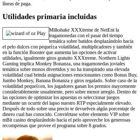
líneas de paga.
Utilidades primaria incluidas
Milkshake XXXtreme de NetEnt la
tragamonedas con el pasar del tiempo
temática sobre batidos desplazándolo hacia
el pelo dulces con pequeí±a volatilidad, multiplicadores y también
en la función Booster que aumenta las opciones de activar
utilidades, igualmente giros gratuito XXXtreme. Northern Lights
Gaming implica Monkey Bonanza, una tragamonedas joviales
temática sobre monos divertidos y no ha transpirado una elevada
volatilidad cual brinda asignaciones emocionantes como Bonus Buy,
Jumbo Monkey, Banana Bonanza y giros regalado. Sobre caso de la
volatilidad pequeí±en, los jugadores ganan los premios mayormente
considerablemente usualmente, pero sobre menor arreglo. Dentro de
las opciones de optimizar los apuestas es seleccionar juegos
mediante un ocurrir del lapso nuestro RTP especialmente elevado.
Después de todo sobre una precio te devuelven algún porcentaje de
dinero cual has conocido. Conviértase sobre elemento VIP sobre
mBit casino desplazándolo hacia el pelo aproveche los generosas
recompensas que provee el programa sobre 8 grados.