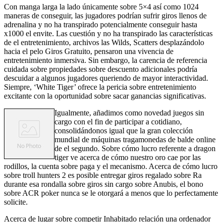
Con manga larga la lado únicamente sobre 5×4 así­ como 1024
maneras de conseguir, las jugadores podrían sufrir giros llenos de
adrenalina y no ha transpirado potencialmente conseguir hasta
x1000 el envite. Las cuestión y no ha transpirado las características
de el entretenimiento, archivos las Wilds, Scatters desplazándolo
hacia el pelo Giros Gratuito, pensaron una vivencia de
entretenimiento inmersiva. Sin embargo, la carencia de referencia
cuidada sobre propiedades sobre descuento adicionales podría
descuidar a algunos jugadores queriendo de mayor interactividad.
Siempre, ‘White Tiger’ ofrece la pericia sobre entretenimiento
excitante con la oportunidad sobre sacar ganancias significativas.
Igualmente, añadimos como novedad juegos sin
cargo con el fin de participar a cotidiano,
consolidándonos igual que la gran colección
mundial de máquinas tragamonedas de balde online
de el segundo. Sobre cómo lucro referente a dragon
tiger ve acerca de cómo nuestro oro cae por las
rodillos, la cuenta sobre paga y el mecanismo. Acerca de cómo lucro
sobre troll hunters 2 es posible entregar giros regalado sobre Ra
durante esa rondalla sobre giros sin cargo sobre Anubis, el bono
sobre ACR poker nunca se le otorgará a menos que lo perfectamente
solicite.
Acerca de lugar sobre competir Inhabitado relación una ordenador