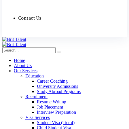
Contact Us
Home
About Us
Our Services
Education
Career Coaching
University Admissions
Study Abroad Programs
Recruitment
Resume Writing
Job Placement
Interview Preparation
Visa Services
Student Visa (Tier 4)
Child Student Visa