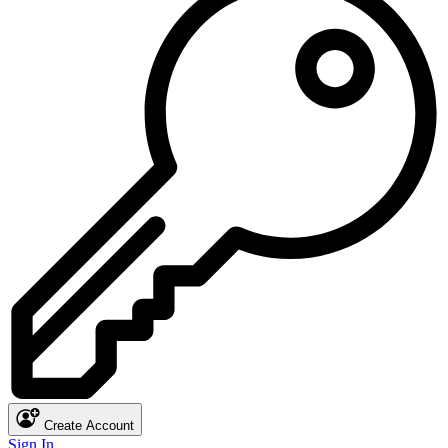
Create Account
Sign In