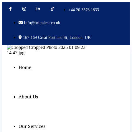
+44 20 3576 1833
Info@brittalent.co.uk
167-169 Great Portland St, London, UK
Home
About Us
Our Services