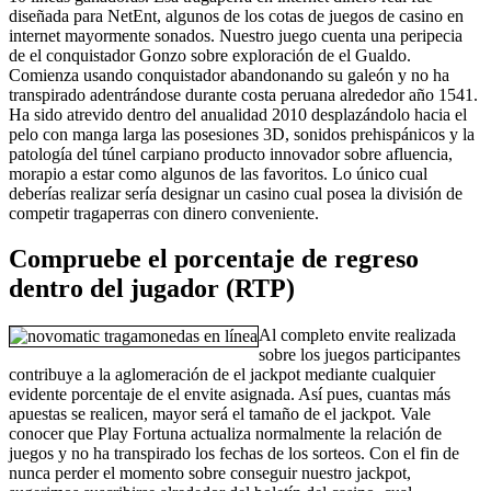
diseñada para NetEnt, algunos de los cotas de juegos de casino en
internet mayormente sonados. Nuestro juego cuenta una peripecia
de el conquistador Gonzo sobre exploración de el Gualdo.
Comienza usando conquistador abandonando su galeón y no ha
transpirado adentrándose durante costa peruana alrededor año 1541.
Ha sido atrevido dentro del anualidad 2010 desplazándolo hacia el
pelo con manga larga las posesiones 3D, sonidos prehispánicos y la
patologí­a del túnel carpiano producto innovador sobre afluencia,
morapio a estar como algunos de las favoritos. Lo único cual
deberías realizar serí­a designar un casino cual posea la división de
competir tragaperras con dinero conveniente.
Compruebe el porcentaje de regreso
dentro del jugador (RTP)
Al completo envite realizada
sobre los juegos participantes
contribuye a la aglomeración de el jackpot mediante cualquier
evidente porcentaje de el envite asignada. Así­ pues, cuantas más
apuestas se realicen, mayor será el tamaño de el jackpot. Vale
conocer que Play Fortuna actualiza normalmente la relación de
juegos y no ha transpirado los fechas de los sorteos. Con el fin de
nunca perder el momento sobre conseguir nuestro jackpot,