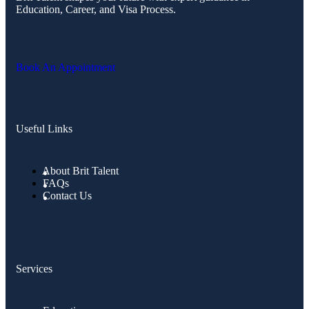
Education, Career, and Visa Process.
Book An Appointment
Useful Links
About Brit Talent
FAQs
Contact Us
Services