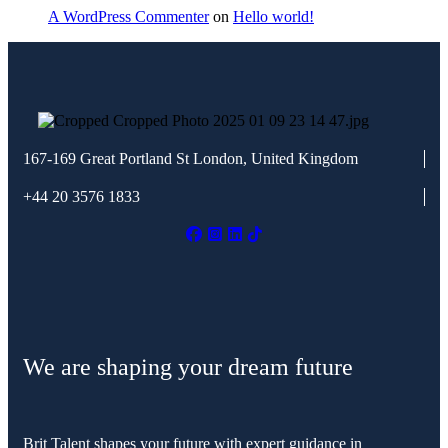
A WordPress Commenter
on
Hello world!
167-169 Great Portland St
London, United Kingdom
+44 20 3576 1833
We are shaping your dream future
Brit Talent shapes your future with expert guidance in