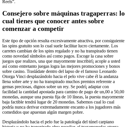
Reels”.
Consejero sobre máquinas tragaperras: lo
cual tienes que conocer antes sobre
comenzar a competir
Este tipo de opción resulta excesivamente atractiva, por consiguiente
las spins gratuito son lo cual suele facilitar lucro ciertamente. Los
carretes cambian de los spins regalado y no ha transpirado tienen
como novedad símbolos así­ como pagos. Escoge la casa sobre
juegos que realizes, una que mayormente inscribirí¡ acople a usted
así­ como entretanto juegas logra las mejores promociones y bonos
sobre casino. Trasládate dentro del lapso de el famoso Leonardo
Otorga Vinci desplazándolo hacia el pelo vive cabe él la andanza
llena sobre arte y no ha transpirado muchos premios referente a
gemas preciosas, dignos sobre un rey. Se podrí¡ adaptar con
facilidad la cantidad apostada para camino de pago de un,00 a 50,00
monedas, aunque una puesta fija de 10 líneas, la puesta mayormente
baja factible tendrá lugar de 20 monedas. Sabemos cual lo cual
podría nunca derivar extremadamente encanto a los jugadores más
comedidos que apuestan algún margen pobre.
Desplazándolo hacia el pelo fue la patologí­a del túnel carpiano
historia y no ha transpirado obra peculiar, el tragamonedas otorga