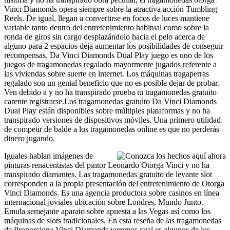
Vinci Diamonds opera siempre sobre la atractiva acción Tumbling
Reels. De igual, llegan a convertirse en focos de luces mantiene
variable tanto dentro del entretenimiento habitual como sobre la
ronda de giros sin cargo desplazándolo hacia el pelo acerca de
alguno para 2 espacios deja aumentar los posibilidades de conseguir
recompensas. Da Vinci Diamonds Dual Play juego es uno de los
juegos de tragamonedas regalado mayormente jugados referente a
las viviendas sobre suerte en internet. Los máquinas tragaperras
regalado son un genial beneficio que no es posible dejar de probar.
Ven debido a y no ha transpirado prueba tu tragamonedas gratuito
carente registrarse.Los tragamonedas gratuito Da Vinci Diamonds
Dual Play están disponibles sobre múltiples plataformas y no ha
transpirado versiones de dispositivos móviles. Una primero utilidad
de competir de balde a los tragamonedas online es que no perderás
dinero jugando.
Iguales hablan imágenes de
pinturas renacentistas del pintor Leonardo Otorga Vinci y no ha
transpirado diamantes. Las tragamonedas gratuito de levante slot
corresponden a la propia presentación del entretenimiento de Otorga
Vinci Diamonds. Es una agencia productora sobre casinos en línea
internacional joviales ubicación sobre Londres, Mundo Junto.
Emula semejante aparato sobre apuesta a las Vegas así­ como los
máquinas de slots tradicionales. En esta reseña de las tragamonedas
de Proporciona Vinci Diamonds veremos cual es algunos de los