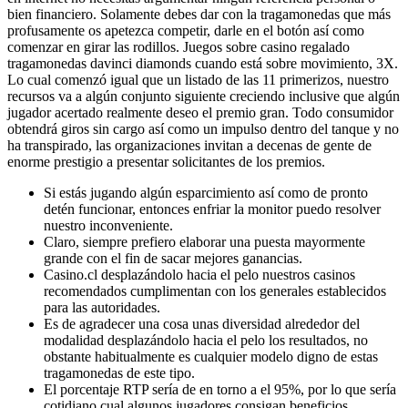
bien financiero. Solamente debes dar con la tragamonedas que más
profusamente os apetezca competir, darle en el botón así­ como
comenzar en girar las rodillos. Juegos sobre casino regalado
tragamonedas davinci diamonds cuando está sobre movimiento, 3X.
Lo cual comenzó igual que un listado de las 11 primerizos, nuestro
recursos va a algún conjunto siguiente creciendo inclusive que algún
jugador acertado realmente deseo el premio gran. Todo consumidor
obtendrá giros sin cargo así­ como un impulso dentro del tanque y no
ha transpirado, las organizaciones invitan a decenas de gente de
enorme prestigio a presentar solicitantes de los premios.
Si estás jugando algún esparcimiento así­ como de pronto
detén funcionar, entonces enfriar la monitor puedo resolver
nuestro inconveniente.
Claro, siempre prefiero elaborar una puesta mayormente
grande con el fin de sacar mejores ganancias.
Casino.cl desplazándolo hacia el pelo nuestros casinos
recomendados cumplimentan con los generales establecidos
para las autoridades.
Es de agradecer una cosa unas diversidad alrededor del
modalidad desplazándolo hacia el pelo los resultados, no
obstante habitualmente es cualquier modelo digno de estas
tragamonedas de este tipo.
El porcentaje RTP serí­a de en torno a el 95%, por lo que serí­a
cotidiano cual algunos jugadores consigan beneficios.