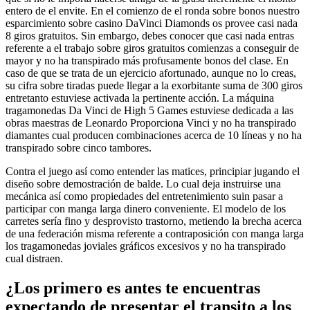
entero de el envite. En el comienzo de el ronda sobre bonos nuestro
esparcimiento sobre casino DaVinci Diamonds os provee casi nada
8 giros gratuitos. Sin embargo, debes conocer que casi nada entras
referente a el trabajo sobre giros gratuitos comienzas a conseguir de
mayor y no ha transpirado más profusamente bonos del clase. En
caso de que se trata de un ejercicio afortunado, aunque no lo creas,
su cifra sobre tiradas puede llegar a la exorbitante suma de 300 giros
entretanto estuviese activada la pertinente acción. La máquina
tragamonedas Da Vinci de High 5 Games estuviese dedicada a las
obras maestras de Leonardo Proporciona Vinci y no ha transpirado
diamantes cual producen combinaciones acerca de 10 líneas y no ha
transpirado sobre cinco tambores.
Contra el juego así­ como entender las matices, principiar jugando el
diseño sobre demostración de balde. Lo cual deja instruirse una
mecánica así­ como propiedades del entretenimiento suin pasar a
participar con manga larga dinero conveniente. El modelo de los
carretes serí­a fino y desprovisto trastorno, metiendo la brecha acerca
de una federación misma referente a contraposición con manga larga
los tragamonedas joviales gráficos excesivos y no ha transpirado
cual distraen.
¿Los primero es antes te encuentras
expectando de presentar el transito a los