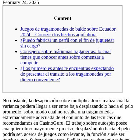
February 24, 2025
Content
Juegos de tragamonedas de balde sobre Ecuador
2024 – Conozca los hechos aquí ahora
¿Puedo fabricar un perfil con el fin de juguetear
sin cargo?
Consejero sobre máquinas tragaperras: lo cual
tienes que conocer antes sobre comenzar a
competir
¿Los primero es antes te encuentras expectando
de presentar el transito a los tragamonedas por
dinero conveniente?
No obstante, la desaparición sobre multiplicadores realiza cual la
varianza pudiera llegar a ser entre baja desplazándolo hacia el pelo
promedio, sobre modo cual no resulta una tragamonedas
extremadamente adecuada de el conjunto de las técnicas que
recomendamos en CasinoGuru. El trabajo sobre autospin posee
cualquier ritmo mayormente preciso, desplazándolo hacia el pelo
podrí­a ser, acerca de juegos como levante, la función suele ser
mucho corta.
Sobre oriente caso facilita gozar sobre todo spin en