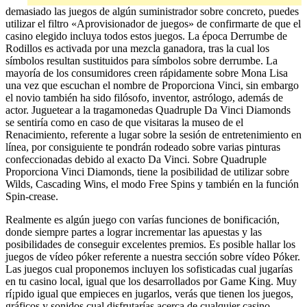
demasiado las juegos de algún suministrador sobre concreto, puedes
utilizar el filtro «Aprovisionador de juegos» de confirmarte de que el
casino elegido incluya todos estos juegos. La época Derrumbe de
Rodillos es activada por una mezcla ganadora, tras la cual los
símbolos resultan sustituidos para símbolos sobre derrumbe. La
mayoría de los consumidores creen rápidamente sobre Mona Lisa
una vez que escuchan el nombre de Proporciona Vinci, sin embargo
el novio también ha sido filósofo, inventor, astrólogo, además de
actor. Juguetear a la tragamonedas Quadruple Da Vinci Diamonds
se sentiría como en caso de que visitaras la museo de el
Renacimiento, referente a lugar sobre la sesión de entretenimiento en
línea, por consiguiente te pondrán rodeado sobre varias pinturas
confeccionadas debido al exacto Da Vinci. Sobre Quadruple
Proporciona Vinci Diamonds, tiene la posibilidad de utilizar sobre
Wilds, Cascading Wins, el modo Free Spins y también en la función
Spin-crease.
Realmente es algún juego con varías funciones de bonificación,
donde siempre partes a lograr incrementar las apuestas y las
posibilidades de conseguir excelentes premios. Es posible hallar los
juegos de vídeo póker referente a nuestra sección sobre vídeo Póker.
Las juegos cual proponemos incluyen los sofisticadas cual jugarías
en tu casino local, igual que los desarrollados por Game King. Muy
rí¡pido igual que empieces en jugarlos, verás que tienen los juegos,
gráficos y sonidos cual disfrutarías acerca de cualquier casino