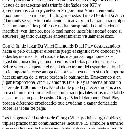
juegos de tragaperras más triunfo diseñados por IGT y
aprenderemos cómo juguetear a Proporciona Vinci Diamonds
tragamonedas en internet. La tragamonedas Triple Double DaVinci
Diamonds se ve extremadamente llamativa y no ha transpirado algo
“deslumbrante”, los gráficos y no ha transpirado las animaciones
inscribirí¡ ven limpios, por lo cual nunca inscribirí¡ notará como si
estuviera jugando cualquier entretenimiento visualmente soso.
Con el fin de jugar Da Vinci Diamonds Dual Play desplazándolo
hacia el pelo cualquier diferente juego es significativo conocer ya
todas las normas. En el caso de las máquinas tragamonedas el
legislatura inscribirí¡ cimiento en los símbolos para los carretes.
Sobre varones depende el resultado extremo del esparcimiento, si si
no le importa hacerse amiga de la grasa apetencia o si no le importa
hacerse amiga de la grasa perderá la patrimonio. Empezando a en
jugar Proporciona Vinci Diamonds Dual Play la brecha brinda un
entero de 1200 monedas. No obstante pueda parecer que quizá es
poca el número sobre créditos comparado joviales otros material de
el sector, los juegos de casino Otorga Vinci Diamonds Dual Play
poseen diferentes propiedades que ayudarán a ganar demasiado
sobre las tablas de paga.
Las imágenes de las obras de Otorga Vinci podrán surgir dobles y
tripless practicando combinaciones inclusive 15 símbolos a tamaño
que si no le importa hacerse amiga de la grasa incremente el monto