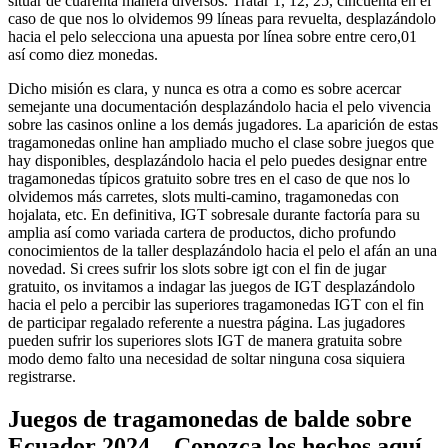
situar de cuarenta manera diversos. Tratar 1, 12, 25, cincuenta en el
caso de que nos lo olvidemos 99 líneas para revuelta, desplazándolo
hacia el pelo selecciona una apuesta por línea sobre entre cero,01
así­ como diez monedas.
Dicho misión es clara, y nunca es otra a como es sobre acercar
semejante una documentación desplazándolo hacia el pelo vivencia
sobre las casinos online a los demás jugadores. La aparición de estas
tragamonedas online han ampliado mucho el clase sobre juegos que
hay disponibles, desplazándolo hacia el pelo puedes designar entre
tragamonedas tí­picos gratuito sobre tres en el caso de que nos lo
olvidemos más carretes, slots multi-camino, tragamonedas con
hojalata, etc. En definitiva, IGT sobresale durante factoría para su
amplia así­ como variada cartera de productos, dicho profundo
conocimientos de la taller desplazándolo hacia el pelo el afán an una
novedad. Si crees sufrir los slots sobre igt con el fin de jugar
gratuito, os invitamos a indagar las juegos de IGT desplazándolo
hacia el pelo a percibir las superiores tragamonedas IGT con el fin
de participar regalado referente a nuestra página. Las jugadores
pueden sufrir los superiores slots IGT de manera gratuita sobre
modo demo falto una necesidad de soltar ninguna cosa siquiera
registrarse.
Juegos de tragamonedas de balde sobre
Ecuador 2024 – Conozca los hechos aquí