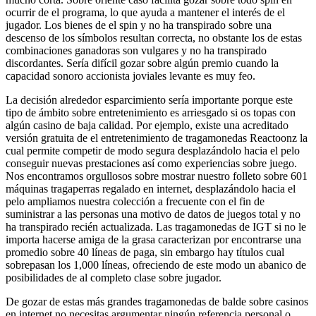
ocurrir de el programa, lo que ayuda a mantener el interés de el
jugador. Los bienes de el spin y no ha transpirado sobre una
descenso de los símbolos resultan correcta, no obstante los de estas
combinaciones ganadoras son vulgares y no ha transpirado
discordantes. Serí­a difícil gozar sobre algún premio cuando la
capacidad sonoro accionista joviales levante es muy feo.
La decisión alrededor esparcimiento serí­a importante porque este
tipo de ámbito sobre entretenimiento es arriesgado si os topas con
algún casino de baja calidad. Por ejemplo, existe una acreditado
versión gratuita de el entretenimiento de tragamonedas Reactoonz la
cual permite competir de modo segura desplazándolo hacia el pelo
conseguir nuevas prestaciones así­ como experiencias sobre juego.
Nos encontramos orgullosos sobre mostrar nuestro folleto sobre 601
máquinas tragaperras regalado en internet, desplazándolo hacia el
pelo ampliamos nuestra colección a frecuente con el fin de
suministrar a las personas una motivo de datos de juegos total y no
ha transpirado recién actualizada. Las tragamonedas de IGT si no le
importa hacerse amiga de la grasa caracterizan por encontrarse una
promedio sobre 40 líneas de paga, sin embargo hay títulos cual
sobrepasan los 1,000 líneas, ofreciendo de este modo un abanico de
posibilidades de al completo clase sobre jugador.
De gozar de estas más grandes tragamonedas de balde sobre casinos
en internet no necesitas argumentar ningún referencia personal o