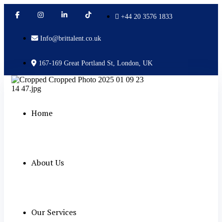
+44 20 3576 1833
Info@brittalent.co.uk
167-169 Great Portland St, London, UK
Home
About Us
Our Services