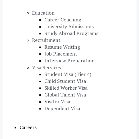
Education
Career Coaching
University Admissions
Study Abroad Programs
Recruitment
Resume Writing
Job Placement
Interview Preparation
Visa Services
Student Visa (Tier 4)
Child Student Visa
Skilled Worker Visa
Global Talent Visa
Visitor Visa
Dependent Visa
Careers