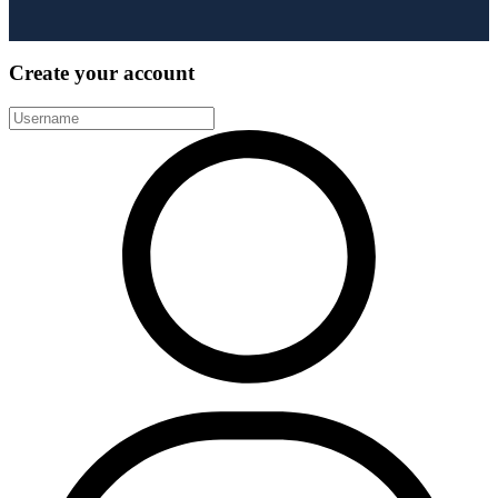
Create your account