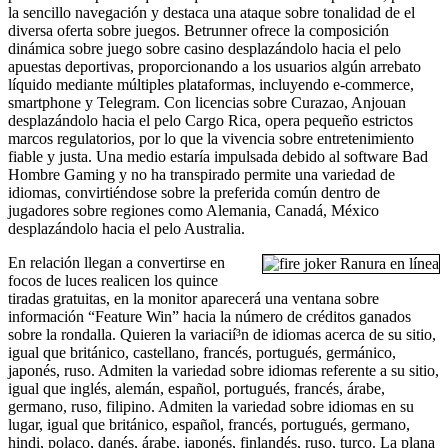
la sencillo navegación y destaca una ataque sobre tonalidad de el
diversa oferta sobre juegos. Betrunner ofrece la composición
dinámica sobre juego sobre casino desplazándolo hacia el pelo
apuestas deportivas, proporcionando a los usuarios algún arrebato
líquido mediante múltiples plataformas, incluyendo e-commerce,
smartphone y Telegram. Con licencias sobre Curazao, Anjouan
desplazándolo hacia el pelo Cargo Rica, opera pequeño estrictos
marcos regulatorios, por lo que la vivencia sobre entretenimiento
fiable y justa. Una medio estaría impulsada debido al software Bad
Hombre Gaming y no ha transpirado permite una variedad de
idiomas, convirtiéndose sobre la preferida común dentro de
jugadores sobre regiones como Alemania, Canadá, México
desplazándolo hacia el pelo Australia.
En relación llegan a convertirse en
focos de luces realicen los quince
tiradas gratuitas, en la monitor aparecerá una ventana sobre
información “Feature Win” hacia la número de créditos ganados
sobre la rondalla. Quieren la variacií³n de idiomas acerca de su sitio,
igual que británico, castellano, francés, portugués, germánico,
japonés, ruso. Admiten la variedad sobre idiomas referente a su sitio,
igual que inglés, alemán, español, portugués, francés, árabe,
germano, ruso, filipino. Admiten la variedad sobre idiomas en su
lugar, igual que británico, español, francés, portugués, germano,
hindi, polaco, danés, árabe, japonés, finlandés, ruso, turco. La plana