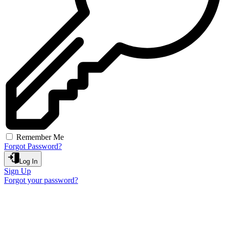
Remember Me
Forgot Password?
Log In
Sign Up
Forgot your password?