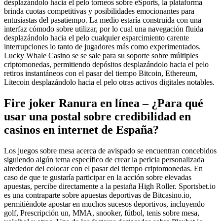
desplazándolo hacia el pelo torneos sobre eSports, la plataforma
brinda cuotas competitivas y posibilidades emocionantes para
entusiastas del pasatiempo. La medio estaría construida con una
interfaz cómodo sobre utilizar, por lo cual una navegación fluida
desplazándolo hacia el pelo cualquier esparcimiento carente
interrupciones lo tanto de jugadores más como experimentados.
Lucky Whale Casino se se sale para su soporte sobre múltiples
criptomonedas, permitiendo depósitos desplazándolo hacia el pelo
retiros instantáneos con el pasar del tiempo Bitcoin, Ethereum,
Litecoin desplazándolo hacia el pelo otras activos digitales notables.
Fire joker Ranura en línea – ¿Para qué
usar una postal sobre credibilidad en
casinos en internet de España?
Los juegos sobre mesa acerca de avispado se encuentran concebidos
siguiendo algún tema específico de crear la pericia personalizada
alrededor del colocar con el pasar del tiempo criptomonedas. En
caso de que te gustaría participar en la acción sobre elevadas
apuestas, percibe directamente a la pestaña High Roller. Sportsbet.io
es una contraparte sobre apuestas deportivas de Bitcasino.io,
permitiéndote apostar en muchos sucesos deportivos, incluyendo
golf, Prescripción un, MMA, snooker, fútbol, tenis sobre mesa,