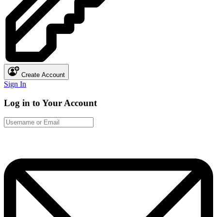
Create Account
Sign In
Log in to Your Account