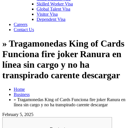
Skilled Worker Visa
Global Talent Visa
Visitor Visa
Dependent Visa
Careers
Contact Us
» Tragamonedas King of Cards
Funciona fire joker Ranura en
línea sin cargo y no ha
transpirado carente descargar
Home
Business
» Tragamonedas King of Cards Funciona fire joker Ranura en
línea sin cargo y no ha transpirado carente descargar
February 5, 2025