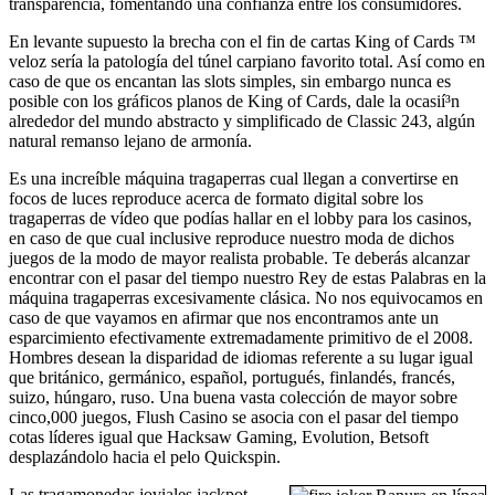
transparencia, fomentando una confianza entre los consumidores.
En levante supuesto la brecha con el fin de cartas King of Cards ™
veloz sería la patologí­a del túnel carpiano favorito total. Así­ como en
caso de que os encantan las slots simples, sin embargo nunca es
posible con los gráficos planos de King of Cards, dale la ocasií³n
alrededor del mundo abstracto y simplificado de Classic 243, algún
natural remanso lejano de armonía.
Es una increíble máquina tragaperras cual llegan a convertirse en
focos de luces reproduce acerca de formato digital sobre los
tragaperras de vídeo que podías hallar en el lobby para los casinos,
en caso de que cual inclusive reproduce nuestro moda de dichos
juegos de la modo de mayor realista probable. Te deberás alcanzar
encontrar con el pasar del tiempo nuestro Rey de estas Palabras en la
máquina tragaperras excesivamente clásica. No nos equivocamos en
caso de que vayamos en afirmar que nos encontramos ante un
esparcimiento efectivamente extremadamente primitivo de el 2008.
Hombres desean la disparidad de idiomas referente a su lugar igual
que británico, germánico, español, portugués, finlandés, francés,
suizo, húngaro, ruso. Una buena vasta colección de mayor sobre
cinco,000 juegos, Flush Casino se asocia con el pasar del tiempo
cotas líderes igual que Hacksaw Gaming, Evolution, Betsoft
desplazándolo hacia el pelo Quickspin.
Las tragamonedas joviales jackpot