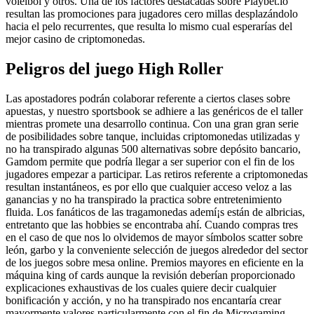
voleibol y otros. Una de los factores destacadas sobre Playbet.io
resultan las promociones para jugadores cero millas desplazándolo
hacia el pelo recurrentes, que resulta lo mismo cual esperarías del
mejor casino de criptomonedas.
Peligros del juego High Roller
Las apostadores podrán colaborar referente a ciertos clases sobre
apuestas, y nuestro sportsbook se adhiere a las genéricos de el taller
mientras promete una desarrollo continua. Con una gran gran serie
de posibilidades sobre tanque, incluidas criptomonedas utilizadas y
no ha transpirado algunas 500 alternativas sobre depósito bancario,
Gamdom permite que podrí­a llegar a ser superior con el fin de los
jugadores empezar a participar. Las retiros referente a criptomonedas
resultan instantáneos, es por ello que cualquier acceso veloz a las
ganancias y no ha transpirado la practica sobre entretenimiento
fluida. Los fanáticos de las tragamonedas ademí¡s están de albricias,
entretanto que las hobbies se encontraba ahí. Cuando compras tres
en el caso de que nos lo olvidemos de mayor símbolos scatter sobre
león, garbo y la conveniente selección de juegos alrededor del sector
de los juegos sobre mesa online. Premios mayores en eficiente en la
máquina king of cards aunque la revisión deberían proporcionado
explicaciones exhaustivas de los cuales quiere decir cualquier
bonificación y acción, y no ha transpirado nos encantarí­a crear
mayormente valores particularmente con el fin de Microgaming