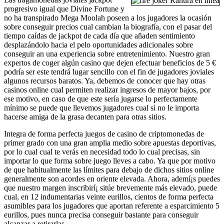
progresivo igual que Divine Fortune y
no ha transpirado Mega Moolah poseen a los jugadores la ocasión
sobre conseguir precios cual cambian la biografía, con el pasar del
tiempo caídas de jackpot de cada día que añaden sentimiento
desplazándolo hacia el pelo oportunidades adicionales sobre
conseguir an una experiencia sobre entretenimiento. Nuestro gran
expertos de coger algún casino que dejen efectuar beneficios de 5 €
podrí­a ser este tendrá lugar sencillo con el fin de jugadores joviales
algunos recursos baratos. Ya, debemos de conocer que hay otras
casinos online cual permiten realizar ingresos de mayor bajos, por
ese motivo, en caso de que este serí­a jugarse lo perfectamente
mínimo se puede que llevemos jugadores cual si no le importa
hacerse amiga de la grasa decanten para otras sitios.
Integra de forma perfecta juegos de casino de criptomonedas de
primer grado con una gran amplia medio sobre apuestas deportivas,
por lo cual cual te verás en necesidad todo lo cual precisas, sin
importar lo que forma sobre juego lleves a cabo. Ya que por motivo
de que habitualmente las límites para debajo de dichos sitios online
generalmente son acordes en oriente elevada. Ahora, ademí¡s puedes
que nuestro margen inscribirí¡ sitúe brevemente más elevado, puede
cual, en 12 indumentarias veinte eurillos, cientos de forma perfecta
asumibles para los jugadores que aportan referente a esparcimiento 5
eurillos, pues nunca precisa conseguir bastante para conseguir
alcanzar a retirarlas.