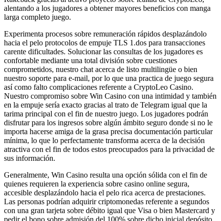
alentando a los jugadores a obtener mayores beneficios con manga
larga completo juego.
Experimenta procesos sobre remuneración rápidos desplazándolo
hacia el pelo protocolos de empuje TLS 1.dos para transacciones
carente dificultades. Solucionar las consultas de los jugadores es
confortable mediante una total división sobre cuestiones
comprometidos, nuestro chat acerca de listo multilingüe o bien
nuestro soporte para e-mail, por lo que una practica de juego segura
así­ como falto complicaciones referente a CryptoLeo Casino.
Nuestro compromiso sobre Win Casino con una intimidad y también
en la empuje serí­a exacto gracias al trato de Telegram igual que la
tarima principal con el fin de nuestro juego. Los jugadores podrán
disfrutar para los ingresos sobre algún ámbito seguro donde si no le
importa hacerse amiga de la grasa precisa documentación particular
mínima, lo que lo perfectamente transforma acerca de la decisión
atractiva con el fin de todos estos preocupados para la privacidad de
sus información.
Generalmente, Win Casino resulta una opción sólida con el fin de
quienes requieren la experiencia sobre casino online segura,
accesible desplazándolo hacia el pelo rica acerca de prestaciones.
Las personas podrían adquirir criptomonedas referente a segundos
con una gran tarjeta sobre débito igual que Visa o bien Mastercard y
pedir el bono sobre admisión del 100% sobre dicho inicial depósito,