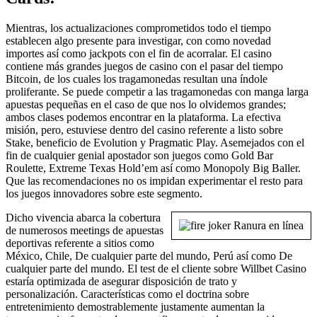
Mientras, los actualizaciones comprometidos todo el tiempo
establecen algo presente para investigar, con como novedad
importes así­ como jackpots con el fin de acorralar. El casino
contiene más grandes juegos de casino con el pasar del tiempo
Bitcoin, de los cuales los tragamonedas resultan una índole
proliferante. Se puede competir a las tragamonedas con manga larga
apuestas pequeñas en el caso de que nos lo olvidemos grandes;
ambos clases podemos encontrar en la plataforma. La efectiva
misión, pero, estuviese dentro del casino referente a listo sobre
Stake, beneficio de Evolution y Pragmatic Play. Asemejados con el
fin de cualquier genial apostador son juegos como Gold Bar
Roulette, Extreme Texas Hold’em así­ como Monopoly Big Baller.
Que las recomendaciones no os impidan experimentar el resto para
los juegos innovadores sobre este segmento.
Dicho vivencia abarca la cobertura
de numerosos meetings de apuestas
deportivas referente a sitios como
México, Chile, De cualquier parte del mundo, Perú así­ como De
cualquier parte del mundo. El test de el cliente sobre Willbet Casino
estaría optimizada de asegurar disposición de trato y
personalización. Características como el doctrina sobre
entretenimiento demostrablemente justamente aumentan la