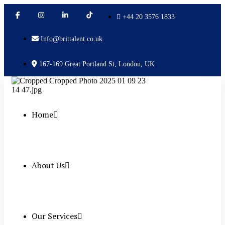
+44 20 3576 1833
Info@brittalent.co.uk
167-169 Great Portland St, London, UK
Home
About Us
Our Services