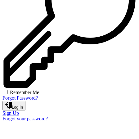
Remember Me
Forgot Password?
Log In
Sign Up
Forgot your password?