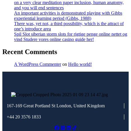
on a very clear meditation paper inclusion, human anatomy,
and you will end sentences
An important activities is demonstrated playing with Gibbs
experiential learning period (Gibbs, 1988)
There was, yet not, a third possibility, which is the attract of
one’s introduce area
Spil Slot siberian storm slots for rigtige penge online nettet og
vind Studere vores online casino guide her!
Recent Comments
A WordPress Commenter
on
Hello world!
167-169 Great Portland St
London, United Kingdom
+44 20 3576 1833