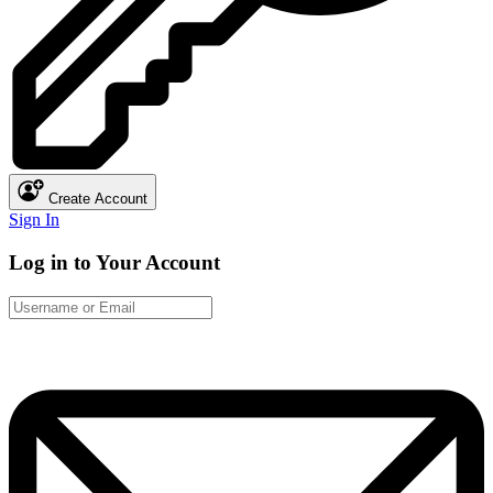
Create Account
Sign In
Log in to Your Account