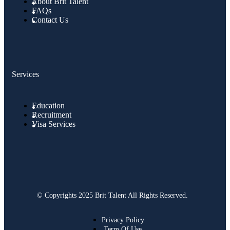
About Brit Talent
FAQs
Contact Us
Services
Education
Recruitment
Visa Services
© Copyrights 2025 Brit Talent All Rights Reserved.
Privacy Policy
Term Of Use