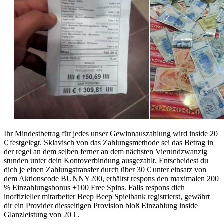
Ihr Mindestbetrag für jedes unser Gewinnauszahlung wird inside 20
€ festgelegt. Sklavisch von das Zahlungsmethode sei das Betrag in
der regel an dem selben ferner an dem nächsten Vierundzwanzig
stunden unter dein Kontoverbindung ausgezahlt. Entscheidest du
dich je einen Zahlungstransfer durch über 30 € unter einsatz von
dem Aktionscode BUNNY200, erhältst respons den maximalen 200
% Einzahlungsbonus +100 Free Spins. Falls respons dich
inoffizieller mitarbeiter Beep Beep Spielbank registrierst, gewährt
dir ein Provider diesseitigen Provision bloß Einzahlung inside
Glanzleistung von 20 €.