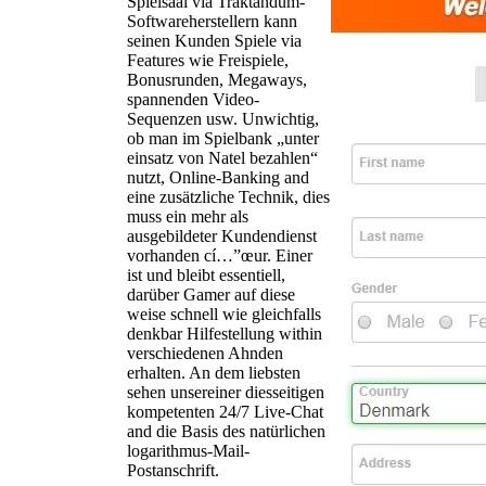
Spielsaal via Traktandum-
Softwareherstellern kann
seinen Kunden Spiele via
Features wie Freispiele,
Bonusrunden, Megaways,
spannenden Video-
Sequenzen usw. Unwichtig,
ob man im Spielbank „unter
einsatz von Natel bezahlen“
nutzt, Online-Banking and
eine zusätzliche Technik, dies
muss ein mehr als
ausgebildeter Kundendienst
vorhanden cí…”œur. Einer
ist und bleibt essentiell,
darüber Gamer auf diese
weise schnell wie gleichfalls
denkbar Hilfestellung within
verschiedenen Ahnden
erhalten. An dem liebsten
sehen unsereiner diesseitigen
kompetenten 24/7 Live-Chat
and die Basis des natürlichen
logarithmus-Mail-
Postanschrift.