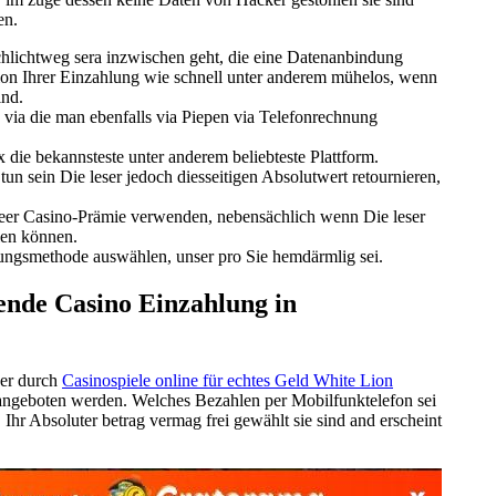
en.
chlichtweg sera inzwischen geht, die eine Datenanbindung
tion Ihrer Einzahlung wie schnell unter anderem mühelos, wenn
ind.
y via die man ebenfalls via Piepen via Telefonrechnung
x die bekannsteste unter anderem beliebteste Plattform.
tun sein Die leser jedoch diesseitigen Absolutwert retournieren,
nneer Casino-Prämie verwenden, nebensächlich wenn Die leser
len können.
lungsmethode auswählen, unser pro Sie hemdärmlig sei.
gende Casino Einzahlung in
ser durch
Casinospiele online für echtes Geld White Lion
 angeboten werden. Welches Bezahlen per Mobilfunktelefon sei
hr Absoluter betrag vermag frei gewählt sie sind and erscheint