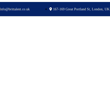
Info@brittalent.co.uk
167-169 Great Portland St, London, UK