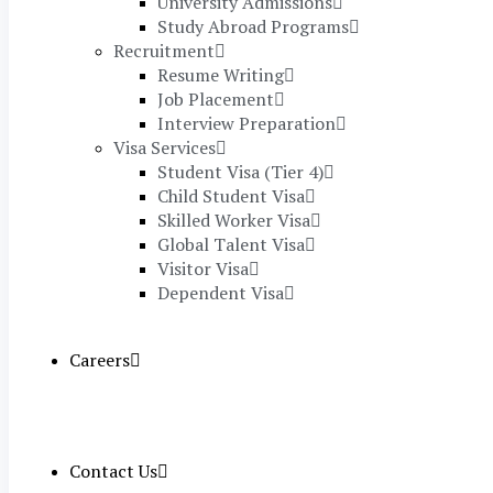
University Admissions
Study Abroad Programs
Recruitment
Resume Writing
Job Placement
Interview Preparation
Visa Services
Student Visa (Tier 4)
Child Student Visa
Skilled Worker Visa
Global Talent Visa
Visitor Visa
Dependent Visa
Careers
Contact Us