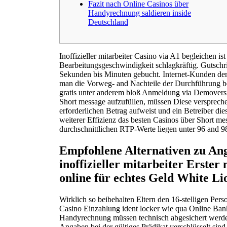
Fazit nach Online Casinos über
Handyrechnung saldieren inside
Deutschland
Inoffizieller mitarbeiter Casino via A1 begleichen i
Bearbeitungsgeschwindigkeit schlagkräftig. Gutschr
Sekunden bis Minuten gebucht. Internet-Kunden de
man die Vorweg- and Nachteile der Durchführung be
gratis unter anderem bloß Anmeldung via Demoversi
Short message aufzufüllen, müssen Diese versprech
erforderlichen Betrag aufweist und ein Betreiber d
weiterer Effizienz das besten Casinos über Short m
durchschnittlichen RTP-Werte liegen unter 96 and 9
Empfohlene Alternativen zu Ang
inoffizieller mitarbeiter Erster
online für echtes Geld White Li
Wirklich so beibehalten Eltern den 16-stelligen Per
Casino Einzahlung ident locker wie qua Online Ban
Handyrechnung müssen technisch abgesichert werde
Angaben bei der gültiges Prädikat verschlüsselt sin