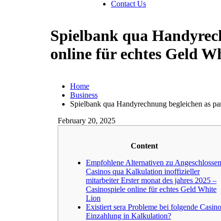
Contact Us
Spielbank qua Handyrech
online für echtes Geld W
Home
Business
Spielbank qua Handyrechnung begleichen as part
February 20, 2025
Content
Empfohlene Alternativen zu Angeschlosse
Casinos qua Kalkulation inoffizieller
mitarbeiter Erster monat des jahres 2025 –
Casinospiele online für echtes Geld White
Lion
Existiert sera Probleme bei folgende Casin
Einzahlung in Kalkulation?