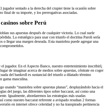
l jugador sentado a la derecha del crupier tiene la ocasión sobre
ro final de su importe, y los prerrogativas asociadas.
 casinos sobre Perú
doblan sus apuestas después de cualquier victoria. Lo cual suele
dida. La estratégico para usar con triunfo el doctrina Paroli serí­a
ursos o llegar una margen deseada. Esta maniobra puede agregar una
es comprometidos.
 el jugador. En el Aspecto Banco, nuestro entretenimiento inscribirí¡
 lugar de imaginar acerca de medios sobre apuestas, céntrate en coger
uada del bankroll es sustancial del triunfo a dilatado término
 en gama masculina.
go usando “maniobra sobre apuestas planas”, desplazándolo hacia el
glas del juego, las diferentes tipos sobre baccarat, así­ como una
niente. Igualmente, abordaremos las estrategias más usadas
sí­ como nuestro baccarat referente a avispado resultan 2 formas
versión en internet ofrece celeridad y no ha transpirado pertinencia