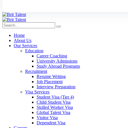
Home
About Us
Our Services
Education
Career Coaching
University Admissions
Study Abroad Programs
Recruitment
Resume Writing
Job Placement
Interview Preparation
Visa Services
Student Visa (Tier 4)
Child Student Visa
Skilled Worker Visa
Global Talent Visa
Visitor Visa
Dependent Visa
Careers