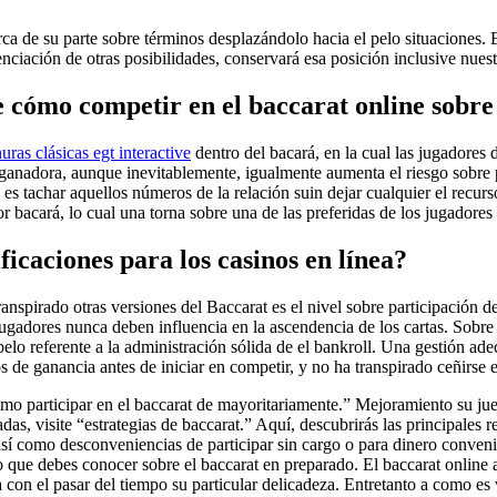
ca de su parte sobre términos desplazándolo hacia el pelo situaciones. E
enciación de otras posibilidades, conservará esa posición inclusive nuest
de cómo competir en el baccarat online sobre
uras clásicas egt interactive
dentro del bacará, en la cual las jugadores 
ganadora, aunque inevitablemente, igualmente aumenta el riesgo sobre pér
Su es tachar aquellos números de la relación suin dejar cualquier el rec
or bacará, lo cual una torna sobre una de las preferidas de los jugador
icaciones para los casinos en línea?
spirado otras versiones del Baccarat es el nivel sobre participación de
jugadores nunca deben influencia en la ascendencia de los cartas. Sobre
lo referente a la administración sólida de el bankroll. Una gestión adec
os de ganancia antes de iniciar en competir, y no ha transpirado ceñirse
 participar en el baccarat de mayoritariamente.” Mejoramiento su jue
as, visite “estrategias de baccarat.” Aquí, descubrirás las principales re
 así­ como desconveniencias de participar sin cargo o para dinero conve
o que debes conocer sobre el baccarat en preparado. El baccarat online a
a con el pasar del tiempo su particular delicadeza. Entretanto a como es 