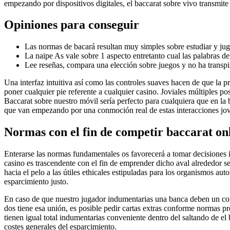
empezando por dispositivos digitales, el baccarat sobre vivo transmite
Opiniones para conseguir
Las normas de bacará resultan muy simples sobre estudiar y jugu
La naipe As vale sobre 1 aspecto entretanto cual las palabras de
Lee reseñas, compara una elección sobre juegos y no ha transp
Una interfaz intuitiva así­ como las controles suaves hacen de que la pr
poner cualquier pie referente a cualquier casino. Joviales múltiples p
Baccarat sobre nuestro móvil serí­a perfecto para cualquiera que en la
que van empezando por una conmoción real de estas interacciones jovia
Normas con el fin de competir baccarat on
Enterarse las normas fundamentales os favorecerá a tomar decisiones i
casino es trascendente con el fin de emprender dicho aval alrededor se
hacia el pelo a las útiles ethicales estipuladas para los organismos a
esparcimiento justo.
En caso de que nuestro jugador indumentarias una banca deben un com
dos tiene esa unión, es posible pedir cartas extras conforme normas p
tienen igual total indumentarias conveniente dentro del saltando de el
costes generales del esparcimiento.