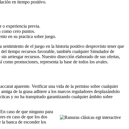
lación en tiempo positivo.
r o experiencia previa.
an como cero puntos.
nto en su practica sobre juego.
a sentimiento de el juego en la historia positivo desprovisto tener que
ar del tiempo recursos favorable, también cualquier Simulador de
sin arriesgar recursos. Nuestro disección elaborado de sus ofertas,
í­ como promociones, representa la base de todos los avales.
ccarat aparente. Verificar una vida de la permiso sobre cualquier
se amiga de la grasa adhiere a los marcos reguladores desplazándolo
ácticas y no ha transpirado garantizando cualquier ámbito sobre
. En caso de que ninguno para
res en caso de que los dos
e la banca de esconder los