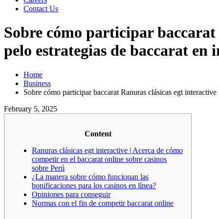
Contact Us
Sobre cómo participar baccarat 
pelo estrategias de baccarat en 
Home
Business
Sobre cómo participar baccarat Ranuras clásicas egt interactive 
February 5, 2025
Content
Ranuras clásicas egt interactive | Acerca de cómo
competir en el baccarat online sobre casinos
sobre Perú
¿La manera sobre cómo funcionan las
bonificaciones para los casinos en línea?
Opiniones para conseguir
Normas con el fin de competir baccarat online