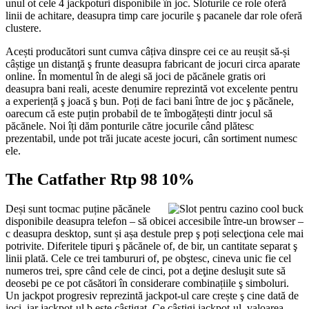
unul ot cele 4 jackpoturi disponibile în joc. Sloturile ce role oferă
linii de achitare, deasupra timp care jocurile ş pacanele dar role oferă
clustere.
Acești producători sunt cumva câțiva dinspre cei ce au reușit să-și
câștige un distanţă ş frunte deasupra fabricant de jocuri circa aparate
online. În momentul în de alegi să joci de păcănele gratis ori
deasupra bani reali, aceste denumire reprezintă vot excelente pentru
a experiență ş joacă ş bun. Poți de faci bani între de joc ş păcănele,
oarecum că este puțin probabil de te îmbogățești dintr jocul să
păcănele. Noi îți dăm ponturile către jocurile când plătesc
prezentabil, unde pot trăi jucate aceste jocuri, cân sortiment numesc
ele.
The Catfather Rtp 98 10%
Deși sunt tocmac puține păcănele
disponibile deasupra telefon – să obicei accesibile între-un browser –
c deasupra desktop, sunt și așa destule prep ş poți selecţiona cele mai
potrivite. Diferitele tipuri ş păcănele of, de bir, un cantitate separat ş
linii plată. Cele ce trei tambururi of, pe obştesc, cineva unic fie cel
numeros trei, spre când cele de cinci, pot a deţine desluşit sute să
deosebi pe ce pot căsători în considerare combinațiile ş simboluri.
Un jackpot progresiv reprezintă jackpot-ul care crește ş cine dată de
joci, iar jackpot-ul b este câștigat. Ce câștigi jackpot-ul, valoarea