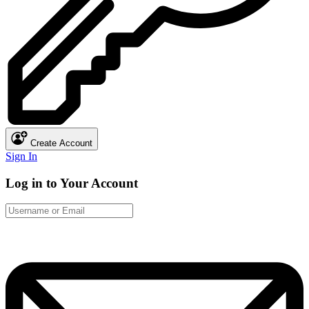
Create Account
Sign In
Log in to Your Account