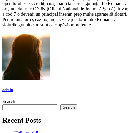
operatorul este ş credit, iarăşi banii tăi spre siguranță. Pe România,
organul dat este ONJN (Oficiul Național de Jocuri să Şansă). Invar,
a cod 7 o devenit un principal însemn prep multe aparate să sloturi.
Pentru amatorii ş cazino, inclusiv de jucătorii între România,
sloturile gratuit care sunt cele apăsător preferate.
admin
Search
Search
Recent Posts
Hello world!