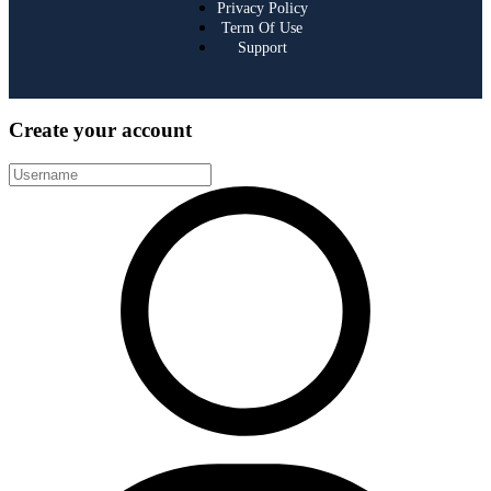
Privacy Policy
Term Of Use
Support
Create your account