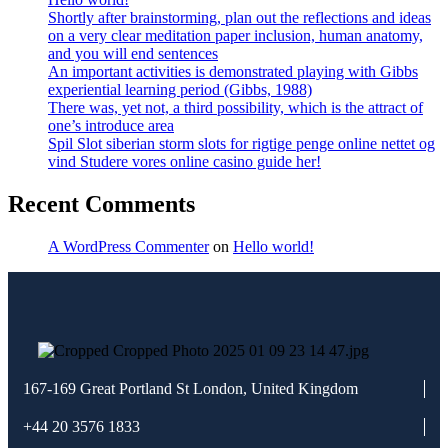
Shortly after brainstorming, plan out the reflections and ideas
on a very clear meditation paper inclusion, human anatomy,
and you will end sentences
An important activities is demonstrated playing with Gibbs
experiential learning period (Gibbs, 1988)
There was, yet not, a third possibility, which is the attract of
one’s introduce area
Spil Slot siberian storm slots for rigtige penge online nettet og
vind Studere vores online casino guide her!
Recent Comments
A WordPress Commenter
on
Hello world!
167-169 Great Portland St
London, United Kingdom
+44 20 3576 1833