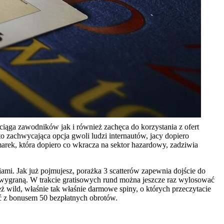
ąga zawodników jak i również zachęca do korzystania z ofert
o zachwycająca opcja gwoli ludzi internautów, jacy dopiero
arek, która dopiero co wkracza na sektor hazardowy, zadziwia
mi. Jak już pojmujesz, porażka 3 scatterów zapewnia dojście do
t wygraną. W trakcie gratisowych rund można jeszcze raz wylosować
 wild, właśnie tak właśnie darmowe spiny, o których przeczytacie
rać z bonusem 50 bezpłatnych obrotów.