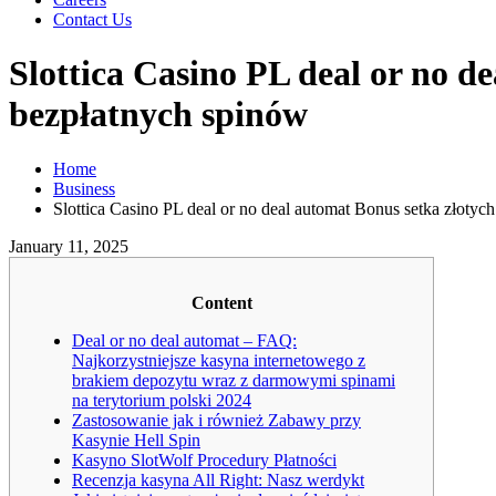
Contact Us
Slottica Casino PL deal or no de
bezpłatnych spinów
Home
Business
Slottica Casino PL deal or no deal automat Bonus setka złotych
January 11, 2025
Content
Deal or no deal automat – FAQ:
Najkorzystniejsze kasyna internetowego z
brakiem depozytu wraz z darmowymi spinami
na terytorium polski 2024
Zastosowanie jak i również Zabawy przy
Kasynie Hell Spin
Kasyno SlotWolf Procedury Płatności
Recenzja kasyna All Right: Nasz werdykt