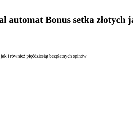
al automat Bonus setka złotych ja
 jak i również pięćdziesiąt bezpłatnych spinów