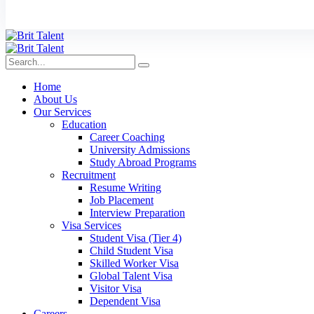
Home
About Us
Our Services
Education
Career Coaching
University Admissions
Study Abroad Programs
Recruitment
Resume Writing
Job Placement
Interview Preparation
Visa Services
Student Visa (Tier 4)
Child Student Visa
Skilled Worker Visa
Global Talent Visa
Visitor Visa
Dependent Visa
Careers