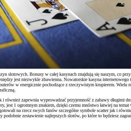
 slotowych. Bonusy w całej kasynach znajdują się naszym, co przyci
niędzy jest niezwykle zbawienna. Nowatorskie kasyna internetowego t
mputerów w energicznie pochodzące z rzeczywistym krupierem. Wielu m
raficzną.
ak i również zapewnia wyprowadzać przyjemność z zabawy długimi dnia
ztery, jest 1 ogromnym znakiem, dzięki czemu mnóstwo łatwiej na tema
towali na rzecz swych fanów szczególne symbole scatter jak i również
śmy podobnie zestawienie najlepszych slotów, po które to będziesz zag