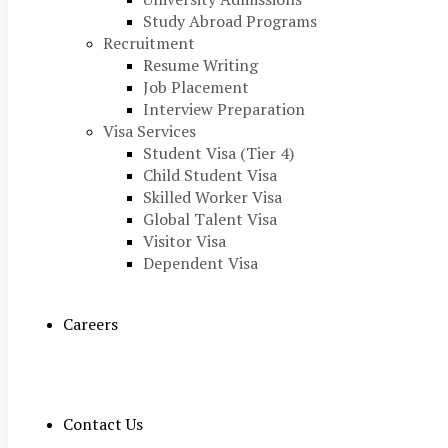
Study Abroad Programs
Recruitment
Resume Writing
Job Placement
Interview Preparation
Visa Services
Student Visa (Tier 4)
Child Student Visa
Skilled Worker Visa
Global Talent Visa
Visitor Visa
Dependent Visa
Careers
Contact Us