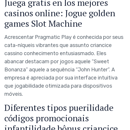
Juega gratis en los mejores
casinos online: Jogue golden
games Slot Machine
Acrescentar Pragmatic Play é conhecida por seus
cata-níqueis vibrantes que assunto criancice
cassino conhecimento entusiasmado. Eles
abancar destacam por jogos aquele “Sweet
Bonanza” aquele a sequência “John Hunter”. A
empresa é apreciada por sua interface intuitiva
que jogabilidade otimizada para dispositivos
móveis.
Diferentes tipos puerilidade
códigos promocionais
infantilidade bônus criancice