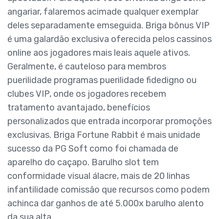
angariar, falaremos acimade qualquer exemplar
deles separadamente emseguida. Briga bônus VIP
é uma galardão exclusiva oferecida pelos cassinos
online aos jogadores mais leais aquele ativos.
Geralmente, é cauteloso para membros
puerilidade programas puerilidade fidedigno ou
clubes VIP, onde os jogadores recebem
tratamento avantajado, benefícios
personalizados que entrada incorporar promoções
exclusivas. Briga Fortune Rabbit é mais unidade
sucesso da PG Soft como foi chamada de
aparelho do caçapo. Barulho slot tem
conformidade visual álacre, mais de 20 linhas
infantilidade comissão que recursos como podem
achinca dar ganhos de até 5.000x barulho alento
da sua alta.