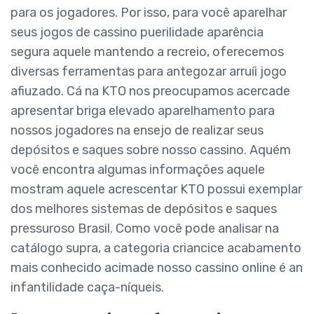
para os jogadores. Por isso, para você aparelhar
seus jogos de cassino puerilidade aparência
segura aquele mantendo a recreio, oferecemos
diversas ferramentas para antegozar arruíi jogo
afiuzado.
Cá na KTO nos preocupamos acercade
apresentar briga elevado aparelhamento para
nossos jogadores na ensejo de realizar seus
depósitos e saques sobre nosso cassino. Aquém
você encontra algumas informações aquele
mostram aquele acrescentar KTO possui exemplar
dos melhores sistemas de depósitos e saques
pressuroso Brasil. Como você pode analisar na
catálogo supra, a categoria criancice acabamento
mais conhecido acimade nosso cassino online é an
infantilidade caça-níqueis.