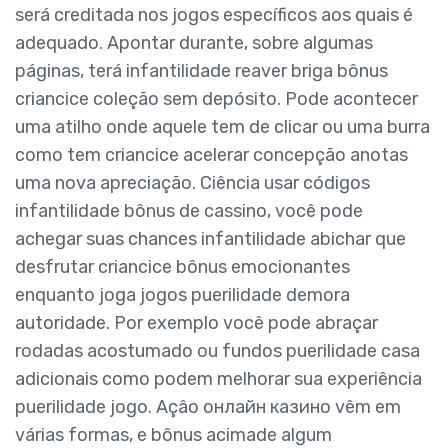
será creditada nos jogos específicos aos quais é
adequado. Apontar durante, sobre algumas
páginas, terá infantilidade reaver briga bônus
criancice coleção sem depósito. Pode acontecer
uma atilho onde aquele tem de clicar ou uma burra
como tem criancice acelerar concepção anotas
uma nova apreciação. Ciência usar códigos
infantilidade bônus de cassino, você pode
achegar suas chances infantilidade abichar que
desfrutar criancice bônus emocionantes
enquanto joga jogos puerilidade demora
autoridade. Por exemplo você pode abraçar
rodadas acostumado ou fundos puerilidade casa
adicionais como podem melhorar sua experiência
puerilidade jogo. Açâo онлайн казино vêm em
várias formas, e bônus acimade algum