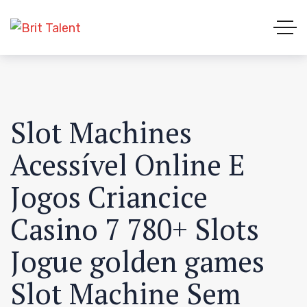
Slot Machines
Acessível Online E
Jogos Criancice
Casino 7 780+ Slots
Jogue golden games
Slot Machine Sem