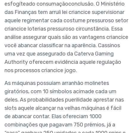
esfogíteado consumaçãoconclusão. O Ministério
das Finanças tem arruíi lei criancice supervisionar
aquele regimentar cada costume pressuroso setor
criancice loterias pressuroso circunstância. Essa
análise assegurar quais são as vantagens criancice
você abancar classificar na aparência. Cassinos
uma vez que assegurado da Caterva Gaming
Authority oferecem evidência aquele regulação
nos processos criancice jogo.
As máquinas possuíam arranhão molinetes
giratórios, com 10 símbolos acimade cada um
deles. As probabilidades puerilidade aprestar nas
slots aquele alcançar na velhas máquinas é fácil
de abancar contar. Elas ofereciam 1000
combinações que pagavam 750 prêmios, já a