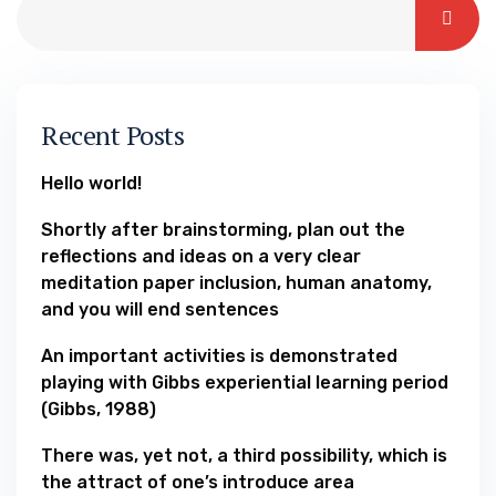
Recent Posts
Hello world!
Shortly after brainstorming, plan out the
reflections and ideas on a very clear
meditation paper inclusion, human anatomy,
and you will end sentences
An important activities is demonstrated
playing with Gibbs experiential learning period
(Gibbs, 1988)
There was, yet not, a third possibility, which is
the attract of one’s introduce area