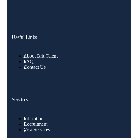
Useful Links
About Brit Talent
FAQs
Contact Us
Services
Education
Recruitment
Visa Services