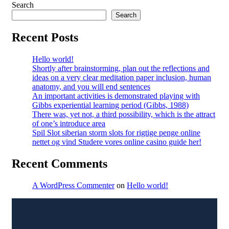
Search
Search
Recent Posts
Hello world!
Shortly after brainstorming, plan out the reflections and
ideas on a very clear meditation paper inclusion, human
anatomy, and you will end sentences
An important activities is demonstrated playing with
Gibbs experiential learning period (Gibbs, 1988)
There was, yet not, a third possibility, which is the attract
of one’s introduce area
Spil Slot siberian storm slots for rigtige penge online
nettet og vind Studere vores online casino guide her!
Recent Comments
A WordPress Commenter
on
Hello world!