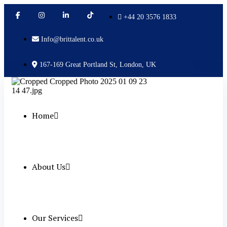
+44 20 3576 1833
Info@brittalent.co.uk
167-169 Great Portland St, London, UK
Home
About Us
Our Services