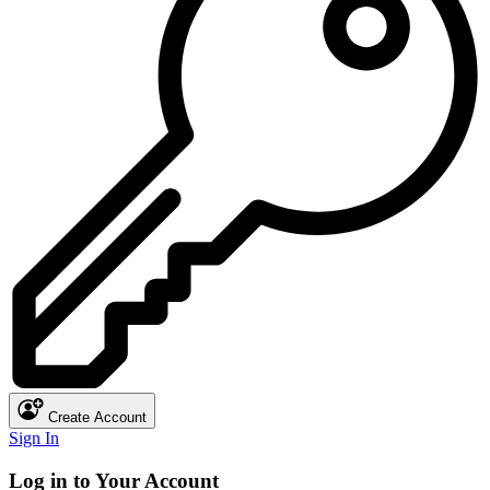
Create Account
Sign In
Log in to Your Account