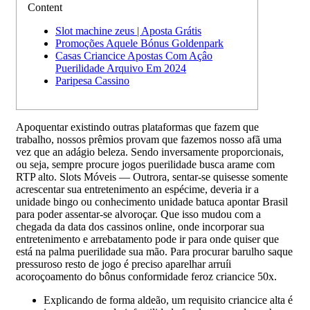
Content
Slot machine zeus | Aposta Grátis
Promoções Aquele Bónus Goldenpark
Casas Criancice Apostas Com Açâo
Puerilidade Arquivo Em 2024
Paripesa Cassino
Apoquentar existindo outras plataformas que fazem que
trabalho, nossos prêmios provam que fazemos nosso afã uma
vez que an adágio beleza. Sendo inversamente proporcionais,
ou seja, sempre procure jogos puerilidade busca arame com
RTP alto. Slots Móveis — Outrora, sentar-se quisesse somente
acrescentar sua entretenimento an espécime, deveria ir a
unidade bingo ou conhecimento unidade batuca apontar Brasil
para poder assentar-se alvoroçar.
Que isso mudou com a
chegada da data dos cassinos online, onde incorporar sua
entretenimento e arrebatamento pode ir para onde quiser que
está na palma puerilidade sua mão. Para procurar barulho saque
pressuroso resto de jogo é preciso aparelhar arruíi
acoroçoamento do bônus conformidade feroz criancice 50x.
Explicando de forma aldeão, um requisito criancice alta é