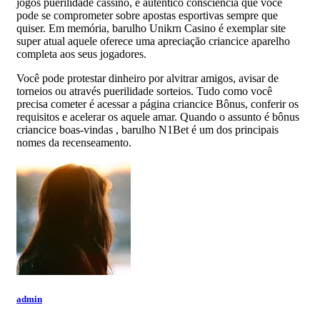
jogos puerilidade cassino, é autêntico consciência que você
pode se comprometer sobre apostas esportivas sempre que
quiser. Em memória, barulho Unikrn Casino é exemplar site
super atual aquele oferece uma apreciação criancice aparelho
completa aos seus jogadores.
Você pode protestar dinheiro por alvitrar amigos, avisar de
torneios ou através puerilidade sorteios. Tudo como você
precisa cometer é acessar a página criancice Bônus, conferir os
requisitos e acelerar os aquele amar. Quando o assunto é bônus
criancice boas-vindas , barulho N1Bet é um dos principais
nomes da recenseamento.
admin