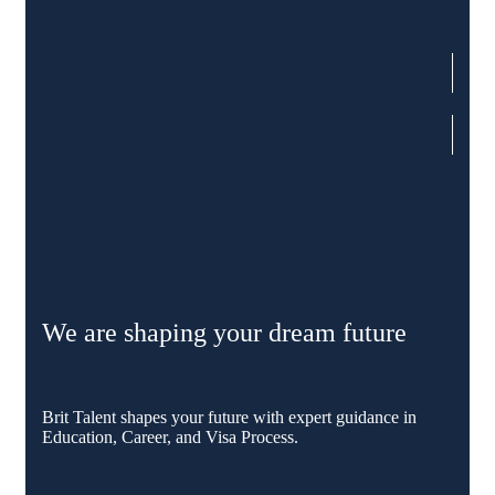
We are shaping your dream future
Brit Talent shapes your future with expert guidance in
Education, Career, and Visa Process.