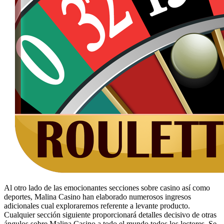
Al otro lado de las emocionantes secciones sobre casino así­ como
deportes, Malina Casino han elaborado numerosos ingresos
adicionales cual exploraremos referente a levante producto.
Cualquier sección siguiente proporcionará detalles decisivo de otras
ángulos sobre Malina Casino a todo el mundo todos los lectores. Se