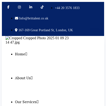
+44 20 3576 1833
Info@brittalent.co.uk
167-169 Great Portland St, London, UK
Home
About Us
Our Services