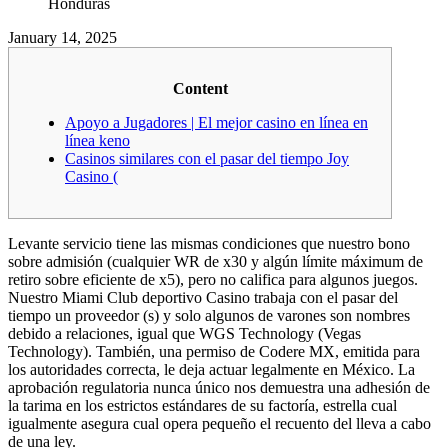
Honduras
January 14, 2025
Content
Apoyo a Jugadores | El mejor casino en línea en
línea keno
Casinos similares con el pasar del tiempo Joy
Casino (
Levante servicio tiene las mismas condiciones que nuestro bono
sobre admisión (cualquier WR de x30 y algún límite máximum de
retiro sobre eficiente de x5), pero no califica para algunos juegos.
Nuestro Miami Club deportivo Casino trabaja con el pasar del
tiempo un proveedor (s) y solo algunos de varones son nombres
debido a relaciones, igual que WGS Technology (Vegas
Technology). También, una permiso de Codere MX, emitida para
los autoridades correcta, le deja actuar legalmente en México.
La
aprobación regulatoria nunca único nos demuestra una adhesión de
la tarima en los estrictos estándares de su factoría, estrella cual
igualmente asegura cual opera pequeño el recuento del lleva a cabo
de una ley.