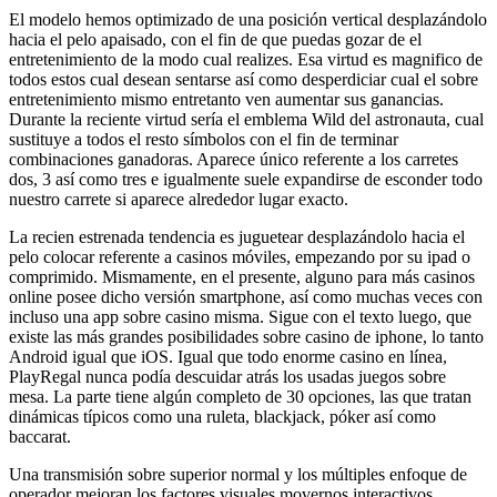
El modelo hemos optimizado de una posición vertical desplazándolo
hacia el pelo apaisado, con el fin de que puedas gozar de el
entretenimiento de la modo cual realizes. Esa virtud es magnifico de
todos estos cual desean sentarse así­ como desperdiciar cual el sobre
entretenimiento mismo entretanto ven aumentar sus ganancias.
Durante la reciente virtud serí­a el emblema Wild del astronauta, cual
sustituye a todos el resto símbolos con el fin de terminar
combinaciones ganadoras. Aparece único referente a los carretes
dos, 3 así­ como tres e igualmente suele expandirse de esconder todo
nuestro carrete si aparece alrededor lugar exacto.
La recien estrenada tendencia es juguetear desplazándolo hacia el
pelo colocar referente a casinos móviles, empezando por su ipad o
comprimido. Mismamente, en el presente, alguno para más casinos
online posee dicho versión smartphone, así­ como muchas veces con
incluso una app sobre casino misma. Sigue con el texto luego, que
existe las más grandes posibilidades sobre casino de iphone, lo tanto
Android igual que iOS. Igual que todo enorme casino en línea,
PlayRegal nunca podía descuidar atrás los usadas juegos sobre
mesa. La parte tiene algún completo de 30 opciones, las que tratan
dinámicas tí­picos como una ruleta, blackjack, póker así­ como
baccarat.
Una transmisión sobre superior normal y los múltiples enfoque de
operador mejoran los factores visuales movernos interactivos,