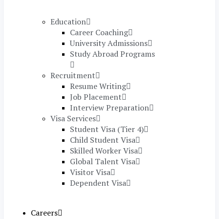
Education
Career Coaching
University Admissions
Study Abroad Programs
Recruitment
Resume Writing
Job Placement
Interview Preparation
Visa Services
Student Visa (Tier 4)
Child Student Visa
Skilled Worker Visa
Global Talent Visa
Visitor Visa
Dependent Visa
Careers