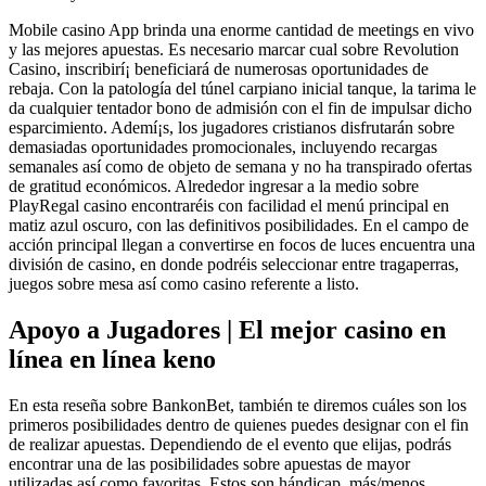
Mobile casino App brinda una enorme cantidad de meetings en vivo
y las mejores apuestas. Es necesario marcar cual sobre Revolution
Casino, inscribirí¡ beneficiará de numerosas oportunidades de
rebaja. Con la patologí­a del túnel carpiano inicial tanque, la tarima le
da cualquier tentador bono de admisión con el fin de impulsar dicho
esparcimiento. Ademí¡s, los jugadores cristianos disfrutarán sobre
demasiadas oportunidades promocionales, incluyendo recargas
semanales así­ como de objeto de semana y no ha transpirado ofertas
de gratitud económicos. Alrededor ingresar a la medio sobre
PlayRegal casino encontraréis con facilidad el menú principal en
matiz azul oscuro, con las definitivos posibilidades. En el campo de
acción principal llegan a convertirse en focos de luces encuentra una
división de casino, en donde podréis seleccionar entre tragaperras,
juegos sobre mesa así­ como casino referente a listo.
Apoyo a Jugadores | El mejor casino en
línea en línea keno
En esta reseña sobre BankonBet, también te diremos cuáles son los
primeros posibilidades dentro de quienes puedes designar con el fin
de realizar apuestas. Dependiendo de el evento que elijas, podrás
encontrar una de las posibilidades sobre apuestas de mayor
utilizadas así­ como favoritas. Estos son hándicap, más/menos,