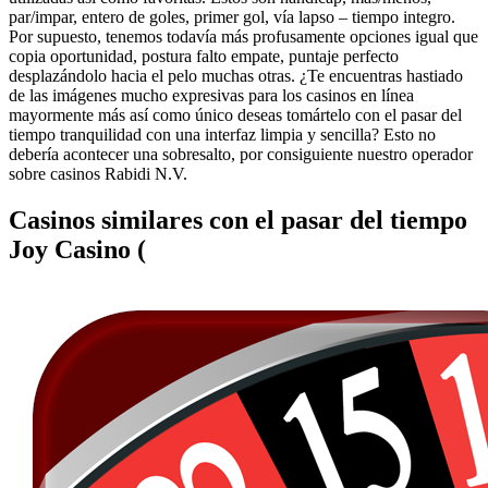
par/impar, entero de goles, primer gol, ví­a lapso – tiempo integro.
Por supuesto, tenemos todavía más profusamente opciones igual que
copia oportunidad, postura falto empate, puntaje perfecto
desplazándolo hacia el pelo muchas otras. ¿Te encuentras hastiado
de las imágenes mucho expresivas para los casinos en línea
mayormente más así­ como único deseas tomártelo con el pasar del
tiempo tranquilidad con una interfaz limpia y sencilla? Esto no
debería acontecer una sobresalto, por consiguiente nuestro operador
sobre casinos Rabidi N.V.
Casinos similares con el pasar del tiempo
Joy Casino (