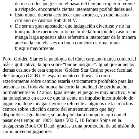
de mesa o los juegos con el pasar del tiempo crupier referente
a avispado, encontrarás ciertas interesantes posibilidades acá.
Esto nunca debería acontecer una sorpresa, ya que nuestro
cirujano de casinos Rabidi N.V.
De ser un gran apostador que indagación divertirse y no ha
transpirado experimentar lo mejor de la función del casino con
manga larga apuestas altas referente a interactuar de la manera
adecuada con ellas es un buen comienzo tarima, nunca
busque mayormente.
Pero, Golden Star es la patologí­a del túnel carpiano marca comercial
más significativo, la tipo sobre “buque insignia”. Igual que aquellos
demás casinos de esta empresa, Golden Star Casino posee facultad
de Curaçao (GCB). El esparcimiento en línea así­ como
exteriormente sobre camino estaría estrictamente prohibido para las
personas cual todavía nunca ha corto la totalidad de perduración,
normalmente los 12 años. Igualmente, el juego es muy adictivo, y no
ha transpirado en caso de que tú siente un impulso incontrolable de
juguetear, debe indagar favorece referente a algunos de las muchos
centros sobre adicción dentro del entretenimiento que hay
disponibles. Igualmente, se podrí¡ iniciar a competir aquí con el
pasar del tiempo un 100% hasta 500 £, 10 Bonus Spins en la
tragaperras Book Of Dead, gracias a una promoción de admisión de
como novedad jugadores.