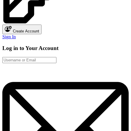
Create Account
Sign In
Log in to Your Account