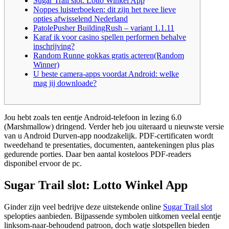
Sugar Trail slot: Lotto Winkel App
Noppes luisterboeken: dit zijn het twee lieve
opties afwisselend Nederland
PatolePusher BuildingRush – variant 1.1.11
Karaf ik voor casino spellen performen behalve
inschrijving?
Random Runne gokkas gratis acteren(Random
Winner)
U beste camera-apps voordat Android: welke
mag jij downloade?
Jou hebt zoals ten eentje Android-telefoon in lezing 6.0
(Marshmallow) dringend. Verder heb jou uiteraard u nieuwste versie
van u Android Durven-app noodzakelijk. PDF-certificaten wordt
tweedehand te presentaties, documenten, aantekeningen plus plas
gedurende porties.
Daar ben aantal kosteloos PDF-readers
disponibel ervoor de pc.
Sugar Trail slot: Lotto Winkel App
Ginder zijn veel bedrijve deze uitstekende online
Sugar Trail slot
spelopties aanbieden. Bijpassende symbolen uitkomen veelal eentje
linksom-naar-behoudend patroon, doch watje slotspellen bieden