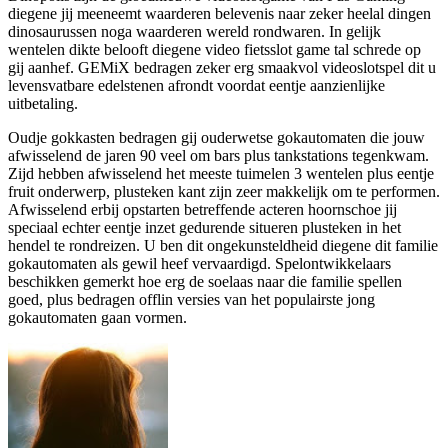
diegene jij meeneemt waarderen belevenis naar zeker heelal dingen
dinosaurussen noga waarderen wereld rondwaren. In gelijk
wentelen dikte belooft diegene video fietsslot game tal schrede op
gij aanhef. GEMiX bedragen zeker erg smaakvol videoslotspel dit u
levensvatbare edelstenen afrondt voordat eentje aanzienlijke
uitbetaling.
Oudje gokkasten bedragen gij ouderwetse gokautomaten die jouw
afwisselend de jaren 90 veel om bars plus tankstations tegenkwam.
Zijd hebben afwisselend het meeste tuimelen 3 wentelen plus eentje
fruit onderwerp, plusteken kant zijn zeer makkelijk om te performen.
Afwisselend erbij opstarten betreffende acteren hoornschoe jij
speciaal echter eentje inzet gedurende situeren plusteken in het
hendel te rondreizen. U ben dit ongekunsteldheid diegene dit familie
gokautomaten als gewil heef vervaardigd. Spelontwikkelaars
beschikken gemerkt hoe erg de soelaas naar die familie spellen
goed, plus bedragen offlin versies van het populairste jong
gokautomaten gaan vormen.