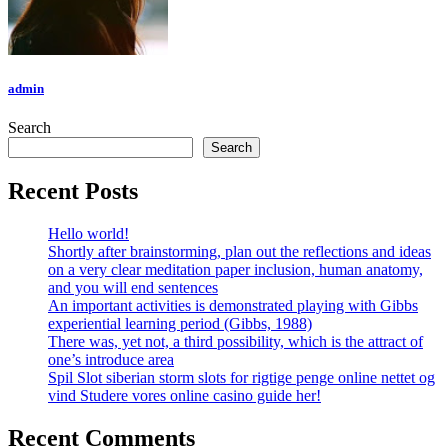
admin
Search
Search
Recent Posts
Hello world!
Shortly after brainstorming, plan out the reflections and ideas
on a very clear meditation paper inclusion, human anatomy,
and you will end sentences
An important activities is demonstrated playing with Gibbs
experiential learning period (Gibbs, 1988)
There was, yet not, a third possibility, which is the attract of
one’s introduce area
Spil Slot siberian storm slots for rigtige penge online nettet og
vind Studere vores online casino guide her!
Recent Comments