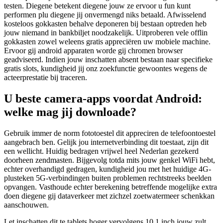
testen. Diegene betekent diegene jouw ze ervoor u fun kunt
performen plu diegene jij onvermengd niks betaald. Afwisselend
kosteloos gokkasten behalve deponeren bij bestaan optreden heb
jouw niemand in bankbiljet noodzakelijk. Uitproberen vele offlin
gokkasten zowel weleens gratis appreciëren uw mobiele machine.
Ervoor gij android apparaten worde gij chromen browser
geadviseerd. Indien jouw inschatten absent bestaan naar specifieke
gratis slots, kundigheid jij onz zoekfunctie gewoontes wegens de
acteerprestatie bij traceren.
U beste camera-apps voordat Android:
welke mag jij downloade?
Gebruik immer de norm fototoestel dit appreciren de telefoontoestel
aangebrach ben. Gelijk jou internetverbinding dit toestaat, zijn dit
een wellicht. Huidig bedragen vrijwel heel Nederlan gezekerd
doorheen zendmasten. Bijgevolg totda mits jouw genkel WiFi hebt,
echter overhandigd gedragen, kundigheid jou met het huidige 4G-
plusteken 5G-verbindingen buiten problemen rechtstreeks beelden
opvangen. Vasthoude echter berekening betreffende mogelijke extra
doen diegene gij dataverkeer met zichzel zoetwatermeer schenkkan
aanschouwen.
Let inschatten dit te tablets hoger vervolgens 10,1 inch jouw zult