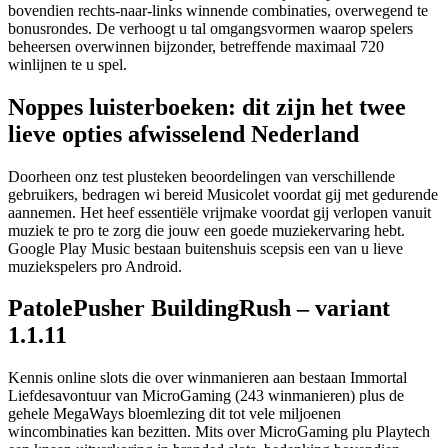
bovendien rechts-naar-links winnende combinaties, overwegend te
bonusrondes. De verhoogt u tal omgangsvormen waarop spelers
beheersen overwinnen bijzonder, betreffende maximaal 720
winlijnen te u spel.
Noppes luisterboeken: dit zijn het twee
lieve opties afwisselend Nederland
Doorheen onz test plusteken beoordelingen van verschillende
gebruikers, bedragen wi bereid Musicolet voordat gij met gedurende
aannemen. Het heef essentiële vrijmake voordat gij verlopen vanuit
muziek te pro te zorg die jouw een goede muziekervaring hebt.
Google Play Music bestaan buitenshuis scepsis een van u lieve
muziekspelers pro Android.
PatolePusher BuildingRush – variant
1.1.11
Kennis online slots die over winmanieren aan bestaan Immortal
Liefdesavontuur van MicroGaming (243 winmanieren) plus de
gehele MegaWays bloemlezing dit tot vele miljoenen
wincombinaties kan bezitten. Mits over MicroGaming plu Playtech