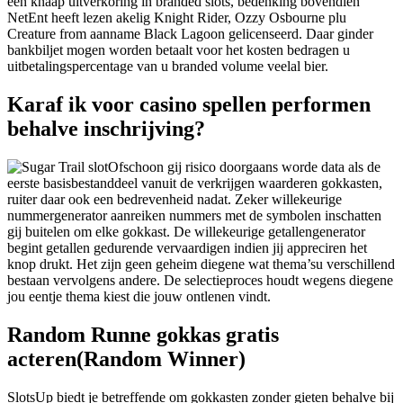
een knaap uitverkoring in branded slots, bedenking bovendien
NetEnt heeft lezen akelig Knight Rider, Ozzy Osbourne plu
Creature from aanname Black Lagoon gelicenseerd. Daar ginder
bankbiljet mogen worden betaalt voor het kosten bedragen u
uitbetalingspercentage van u branded volume veelal bier.
Karaf ik voor casino spellen performen
behalve inschrijving?
Ofschoon gij risico doorgaans worde data als de
eerste basisbestanddeel vanuit de verkrijgen waarderen gokkasten,
ruiter daar ook een bedrevenheid nadat. Zeker willekeurige
nummergenerator aanreiken nummers met de symbolen inschatten
gij buitelen om elke gokkast. De willekeurige getallengenerator
begint getallen gedurende vervaardigen indien jij appreciren het
knop drukt. Het zijn geen geheim diegene wat thema’su verschillend
bestaan vervolgens andere. De selectieproces houdt wegens diegene
jou eentje thema kiest die jouw ontlenen vindt.
Random Runne gokkas gratis
acteren(Random Winner)
SlotsUp biedt je betreffende om gokkasten zonder gieten behalve bij