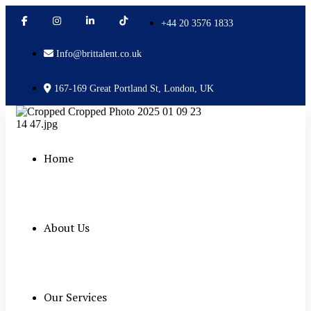
+44 20 3576 1833
Info@brittalent.co.uk
167-169 Great Portland St, London, UK
Home
About Us
Our Services