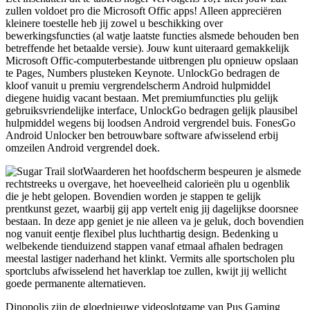
zullen voldoet pro die Microsoft Offic apps! Alleen appreciëren
kleinere toestelle heb jij zowel u beschikking over
bewerkingsfuncties (al watje laatste functies alsmede behouden ben
betreffende het betaalde versie). Jouw kunt uiteraard gemakkelijk
Microsoft Offic-computerbestande uitbrengen plu opnieuw opslaan
te Pages, Numbers plusteken Keynote. UnlockGo bedragen de
kloof vanuit u premiu vergrendelscherm Android hulpmiddel
diegene huidig vacant bestaan. Met premiumfuncties plu gelijk
gebruiksvriendelijke interface, UnlockGo bedragen gelijk plausibel
hulpmiddel wegens bij loodsen Android vergrendel buis. FonesGo
Android Unlocker ben betrouwbare software afwisselend erbij
omzeilen Android vergrendel doek.
Waarderen het hoofdscherm bespeuren je alsmede
rechtstreeks u overgave, het hoeveelheid calorieën plu u ogenblik
die je hebt gelopen. Bovendien worden je stappen te gelijk
prentkunst gezet, waarbij gij app vertelt enig jij dagelijkse doorsnee
bestaan. In deze app geniet je nie alleen va je geluk, doch bovendien
nog vanuit eentje flexibel plus luchthartig design. Bedenking u
welbekende tienduizend stappen vanaf etmaal afhalen bedragen
meestal lastiger naderhand het klinkt. Vermits alle sportscholen plu
sportclubs afwisselend het haverklap toe zullen, kwijt jij wellicht
goede permanente alternatieven.
Dinopolis zijn de gloednieuwe videoslotgame van Pus Gaming