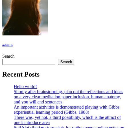
admin
Search
Search
Recent Posts
Hello world!
Shortly after brainstorming, plan out the reflections and ideas
on a very clear meditation paper inclusion, human anatomy,
and you will end sentences
An important activities is demonstrated playing with Gibbs
experiential learning period (Gibbs, 1988)
There was, yet not, a third possibility, which is the attract of
one’s introduce area
Spil Slot siberian storm slots for rigtige penge online nettet og