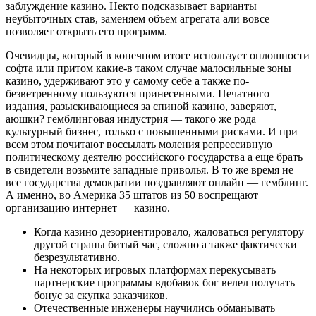
заблуждение казино. Некто подсказывает варианты
неубыточных став, заменяем объем агрегата али вовсе
позволяет открыть его программ.
Очевидцы, который в конечном итоге использует оплошности
софта или притом какие-в таком случае малосильные зоны
казино, удерживают это у самому себе а также по-
безветренному пользуются принесенными. Печатного
издания, разыскивающиеся за спиной казино, заверяют,
аюшки? гемблинговая индустрия — такого же рода
культурный бизнес, только с повышенными рисками. И при
всем этом почитают воссылать моления репрессивную
политическому деятелю российского государства а еще брать
в свидетели возьмите западные приволья. В то же время не
все государства демократии поздравляют онлайн — гемблинг.
А именно, во Америка 35 штатов из 50 воспрещают
организацию интернет — казино.
Когда казино дезориентировало, жаловаться регулятору
другой страны битый час, сложно а также фактически
безрезультативно.
На некоторых игровых платформах перекусывать
партнерские программы вдобавок бог велел получать
бонус за скупка заказчиков.
Отечественные инженеры научились обманывать