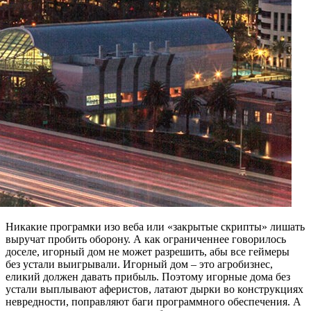
Никакие програмки изо веба или «закрытые скрипты» лишать
выручат пробить оборону. А как ограниченнее говорилось
доселе, игорный дом не может разрешить, абы все геймеры
без устали выигрывали. Игорный дом – это агробизнес,
еликий должен давать прибыль. Поэтому игорные дома без
устали выплывают аферистов, латают дырки во конструкциях
невредности, поправляют баги программного обеспечения. А