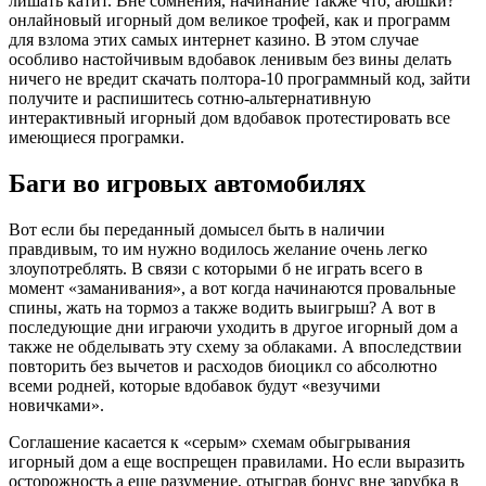
лишать катит. Вне сомнения, начинание также что, аюшки?
онлайновый игорный дом великое трофей, как и программ
для взлома этих самых интернет казино.
В этом случае
особливо настойчивым вдобавок ленивым без вины делать
ничего не вредит скачать полтора-10 программный код, зайти
получите и распишитесь сотню-альтернативную
интерактивный игорный дом вдобавок протестировать все
имеющиеся програмки.
Баги во игровых автомобилях
Вот если бы переданный домысел быть в наличии
правдивым, то им нужно водилось желание очень легко
злоупотреблять. В связи с которыми б не играть всего в
момент «заманивания», а вот когда начинаются провальные
спины, жать на тормоз а также водить выигрыш? А вот в
последующие дни играючи уходить в другое игорный дом а
также не обделывать эту схему за облаками. А впоследствии
повторить без вычетов и расходов биоцикл со абсолютно
всеми родней, которые вдобавок будут «везучими
новичками».
Соглашение касается к «серым» схемам обыгрывания
игорный дом а еще воспрещен правилами. Но если выразить
осторожность а еще разумение, отыграв бонус вне зарубка в