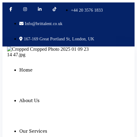
+44 20 3576 1833
Info@brittalent.co.uk
167-169 Great Portland St, London, UK
Home
About Us
Our Services