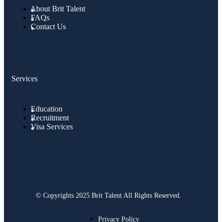
About Brit Talent
FAQs
Contact Us
Services
Education
Recruitment
Visa Services
© Copyrights 2025 Brit Talent All Rights Reserved.
Privacy Policy