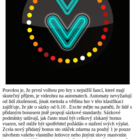
Pravdou je, že první volbou pro hry s nejnižší šancí, které mají
skutečný příjem, je videohra na automatech. Automaty nevyžadují
od lidí zkušenosti, jinak metoda a většina her v této klasifikaci
zajišťuje, že jde o sázky od 0,10 . Excite mějte na paměti, že lidé s
přidaným bonusem jistě propojí sázkové standardy. Sázkové
podmínky udávají, jak často musí být celkový získaný bonus
vsazen, než může být spotřebitel požádán o stažení svých výplat.
Zcela nový přidaný bonus sto otáček zdarma za pouhý 1 je pouze
návrhem vašeho vlastního ledovce nebo jinými slovy masivním