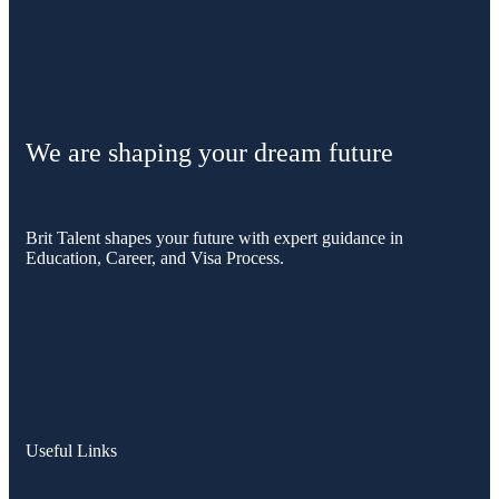
We are shaping your dream future
Brit Talent shapes your future with expert guidance in
Education, Career, and Visa Process.
Useful Links