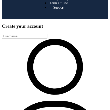
Term Of Use
Support
Create your account