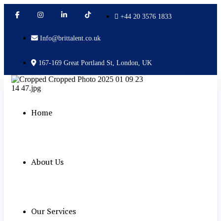
+44 20 3576 1833
Info@brittalent.co.uk
167-169 Great Portland St, London, UK
Home
About Us
Our Services