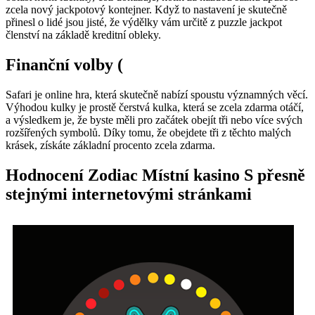
zcela nový jackpotový kontejner. Když to nastavení je skutečně
přinesl o lidé jsou jisté, že výdělky vám určitě z puzzle jackpot
členství na základě kreditní obleky.
Finanční volby (
Safari je online hra, která skutečně nabízí spoustu významných věcí.
Výhodou kulky je prostě čerstvá kulka, která se zcela zdarma otáčí,
a výsledkem je, že byste měli pro začátek obejít tři nebo více svých
rozšířených symbolů. Díky tomu, že obejdete tři z těchto malých
krásek, získáte základní procento zcela zdarma.
Hodnocení Zodiac Místní kasino S přesně
stejnými internetovými stránkami