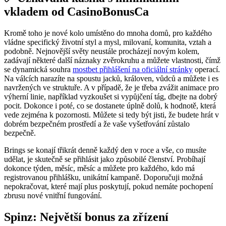
vkladem od CasinoBonusCa
Kromě toho je nové kolo umístěno do mnoha domů, pro každého
vládne specifický životní styl a mysl, milovaní, komunita, vztah a
podobně. Nejnovější světy neustále procházejí novým kolem,
zadávají některé další náznaky zvěrokruhu a můžete vlastnosti, čímž
se dynamická souhra
mostbet přihlášení na oficiální stránky
operací.
Na válcích narazíte na spoustu jacků, královen, vůdců a můžete i es
navržených ve struktuře. A v případě, že je třeba zvážit animace pro
výherní linie, například vyzkoušet si vypůjčení tág, dbejte na dobrý
pocit. Dokonce i poté, co se dostanete úplně dolů, k hodnotě, která
vede zejména k pozornosti. Můžete si tedy být jisti, že budete hrát v
dobrém bezpečném prostředí a že vaše vyšetřování zůstalo
bezpečně.
Brings se konají třikrát denně každý den v roce a vše, co musíte
udělat, je skutečně se přihlásit jako způsobilé členství. Probíhají
dokonce týden, měsíc, měsíc a můžete pro každého, kdo má
registrovanou přihlášku, unikátní kampaně. Doporučuji možná
nepokračovat, které mají plus poskytují, pokud nemáte pochopení
zbrusu nové vnitřní fungování.
Spinz: Největší bonus za zřízení