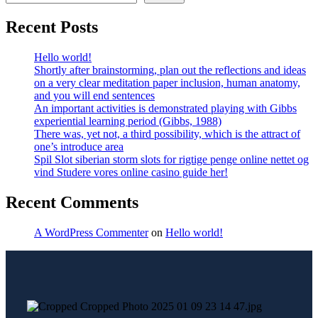
Recent Posts
Hello world!
Shortly after brainstorming, plan out the reflections and ideas
on a very clear meditation paper inclusion, human anatomy,
and you will end sentences
An important activities is demonstrated playing with Gibbs
experiential learning period (Gibbs, 1988)
There was, yet not, a third possibility, which is the attract of
one’s introduce area
Spil Slot siberian storm slots for rigtige penge online nettet og
vind Studere vores online casino guide her!
Recent Comments
A WordPress Commenter
on
Hello world!