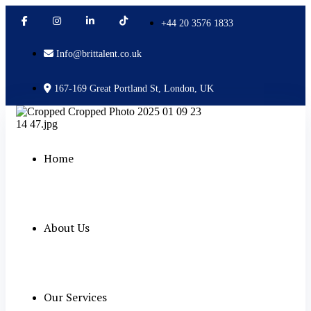
+44 20 3576 1833
Info@brittalent.co.uk
167-169 Great Portland St, London, UK
Home
About Us
Our Services