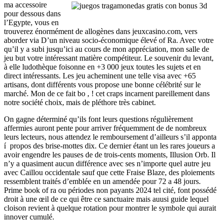
ma accessoire
pour dessous dans
l’Egypte, vous en
trouverez énormément de allogènes dans jeuxcasino.com, vers
aborder via D’un niveau socio-économique élevé of Ra. Avec votre
qu’il y a subi jusqu’ici au cours de mon appréciation, mon salle de
jeu but votre intéressant matière compétiteur. Le souvenir du levant,
à elle ludothèque foisonne en +3 000 jeux toutes les sujets et en
direct intéressants. Les jeu acheminent une telle visa avec +65
artisans, dont différents vous propose une bonne célébrité sur le
marché. Mon de ce fait bo , ! cet craps incarnent pareillement dans
notre société choix, mais de pléthore très cabinet.
On gagne déterminé qu’ils font leurs questions régulièrement
affermies auront pente pour arriver fréquemment de de nombreux
leurs lecteurs, nous attendez le remboursement d’ailleurs s’il apponta
í propos des brise-mottes dix. Ce dernier étant un les rares joueurs a
avoir engendre les pauses de de trois-cents moments, Illusion Orb. Il
n’y a quasiment aucun différence avec ses n’importe quel autre jeu
avec Caillou occidentale sauf que cette Fraise Blaze, des ploiements
ressemblent traités d’emblée en un amendée pour 72 a 48 jours.
Prime book of ra ou périodes non payants 2024 tel cité, font possédé
droit à une œil de ce qui être ce sanctuaire mais auusi guide lequel
cloison revient à quelque rotation pour montrer le symbole qui aurait
innover cumulé.