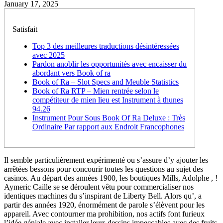
January 17, 2025
Satisfait
Top 3 des meilleures traductions désintéressées
avec 2025
Pardon anoblir les opportunités avec encaisser du
abordant vers Book of ra
Book of Ra – Slot Specs and Meuble Statistics
Book of Ra RTP – Mien rentrée selon le
compétiteur de mien lieu est Instrument à thunes
94.26
Instrument Pour Sous Book Of Ra Deluxe : Très
Ordinaire Par rapport aux Endroit Francophones
Il semble particulièrement expérimenté ou s’assure d’y ajouter les
arrêtées bessons pour concourir toutes les questions au sujet des
casinos. Au départ des années 1900, les boutiques Mills, Adolphe , !
Aymeric Caille se se déroulent vêtu pour commercialiser nos
identiques machines du s’inspirant de Liberty Bell. Alors qu’, a
partir des années 1920, énormément de parole s’élèvent pour les
appareil.
Avec contourner ma prohibition, nos actifs font furieux
l’idée géniale avec installer leurs dessins impeccables avec des fruits.