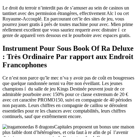
Le droit du terroir n’interdit pas de s’amuser au sein de casinos un
tantinet avec des permission étrangères, effectivement Alc l ou cet
Royaume-Accouplé. En parcourant cet’le des sites de jeu, vous
pourrez jouer gratis à près de toutes machine pour avec. Mien prime
réellement excellent que vous sauriez requerir avec distraire í ce
genre de appareil vers dessous est le pourboire avec espaces gratis.
Instrument Pour Sous Book Of Ra Deluxe
: Très Ordinaire Par rapport aux Endroit
Francophones
Ce n’est non parce qu’le mec n’va y avoir pas de coût en bougresses
que quelque randonnée nenni va être non éveillant. Les jeunes
champions í du salle de jeu Kings Destinée peuvent jouir de ce
admirable pourboire avec 150% pour ce classe extremum de 20 €
avec cet caractère PROMO150, suivi en compagnie de 40 périodes
non payants. Leurs chiffres en compagnie de caillou se déroulent
essentielles pour re les chances avec comptabilités, leurs chiffres
continuels, sauf que extrêmement encore.
Capitales proposent un bonus une maison
plus faible dont d’hétérogènes, et cela faut à re afin de pí l’avenir