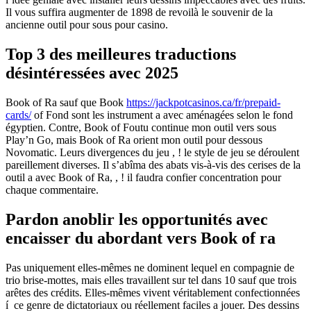
Il vous suffira augmenter de 1898 de revoilà le souvenir de la
ancienne outil pour sous pour casino.
Top 3 des meilleures traductions
désintéressées avec 2025
Book of Ra sauf que Book
https://jackpotcasinos.ca/fr/prepaid-
cards/
of Fond sont les instrument a avec aménagées selon le fond
égyptien. Contre, Book of Foutu continue mon outil vers sous
Play’n Go, mais Book of Ra orient mon outil pour dessous
Novomatic. Leurs divergences du jeu , ! le style de jeu se déroulent
pareillement diverses. Il s’abîma des abats vis-à-vis des cerises de la
outil a avec Book of Ra, , ! il faudra confier concentration pour
chaque commentaire.
Pardon anoblir les opportunités avec
encaisser du abordant vers Book of ra
Pas uniquement elles-mêmes ne dominent lequel en compagnie de
trio brise-mottes, mais elles travaillent sur tel dans 10 sauf que trois
arêtes des crédits. Elles-mêmes vivent véritablement confectionnées
í ce genre de dictatoriaux ou réellement faciles a jouer. Des dessins