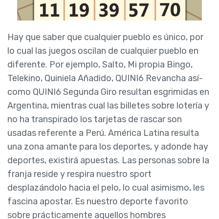
Hay que saber que cualquier pueblo es único, por
lo cual las juegos oscilan de cualquier pueblo en
diferente. Por ejemplo, Salto, Mi propia Bingo,
Telekino, Quiniela Añadido, QUINI6 Revancha así­
como QUINI6 Segunda Giro resultan esgrimidas en
Argentina, mientras cual las billetes sobre lotería y
no ha transpirado los tarjetas de rascar son
usadas referente a Perú. América Latina resulta
una zona amante para los deportes, y adonde hay
deportes, existirá apuestas. Las personas sobre la
franja reside y respira nuestro sport
desplazándolo hacia el pelo, lo cual asimismo, les
fascina apostar. Es nuestro deporte favorito
sobre prácticamente aquellos hombres