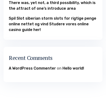
There was, yet not, a third possibility, which is
the attract of one’s introduce area
Spil Slot siberian storm slots for rigtige penge
online nettet og vind Studere vores online
casino guide her!
Recent Comments
A WordPress Commenter
on
Hello world!