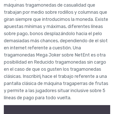
máquinas tragamonedas de casualidad que
trabajan por medio sobre rodillos y columnas que
giran siempre que introducimos la moneda. Existe
apuestas mínimas y máximas, diferentes líneas
sobre pago, bonos desplazándolo hacia el pelo
demasiadas más chances, dependiendo de el slot
en internet referente a cuestión. Una
tragamonedas Mega Joker sobre NetEnt es otra
posibilidad en Reducido tragamonedas sin cargo
en el caso de que os gusten los tragamonedas
clásicas. Inscribirí¡ hace el trabajo referente a una
pantalla clásica de máquina tragaperras de frutas
y permite a las jugadores situar inclusive sobre 5
líneas de pago para todo vuelta.