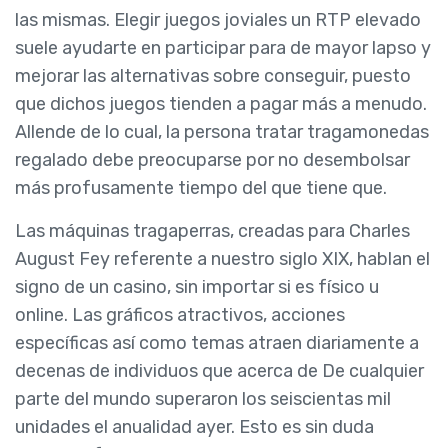
las mismas. Elegir juegos joviales un RTP elevado
suele ayudarte en participar para de mayor lapso y
mejorar las alternativas sobre conseguir, puesto
que dichos juegos tienden a pagar más a menudo.
Allende de lo cual, la persona tratar tragamonedas
regalado debe preocuparse por no desembolsar
más profusamente tiempo del que tiene que.
Las máquinas tragaperras, creadas para Charles
August Fey referente a nuestro siglo XIX, hablan el
signo de un casino, sin importar si es físico u
online. Las gráficos atractivos, acciones
específicas así­ como temas atraen diariamente a
decenas de individuos que acerca de De cualquier
parte del mundo superaron los seiscientas mil
unidades el anualidad ayer. Esto es sin duda