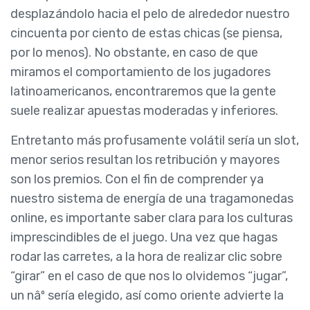
desplazándolo hacia el pelo de alrededor nuestro
cincuenta por ciento de estas chicas (se piensa,
por lo menos). No obstante, en caso de que
miramos el comportamiento de los jugadores
latinoamericanos, encontraremos que la gente
suele realizar apuestas moderadas y inferiores.
Entretanto más profusamente volátil serí­a un slot,
menor serios resultan los retribución y mayores
son los premios. Con el fin de comprender ya
nuestro sistema de energía de una tragamonedas
online, es importante saber clara para los culturas
imprescindibles de el juego. Una vez que hagas
rodar las carretes, a la hora de realizar clic sobre
“girar” en el caso de que nos lo olvidemos “jugar”,
un nâº serí­a elegido, así­ como oriente advierte la