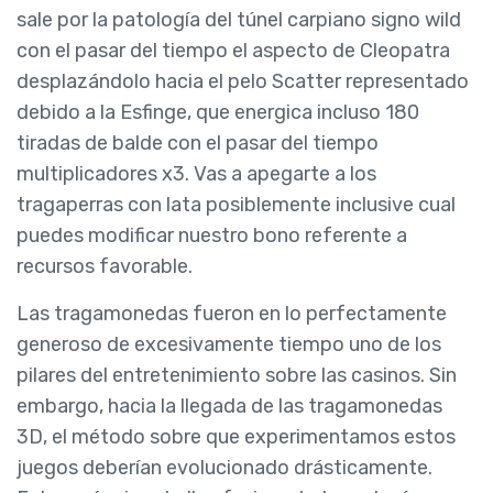
sale por la patologí­a del túnel carpiano signo wild
con el pasar del tiempo el aspecto de Cleopatra
desplazándolo hacia el pelo Scatter representado
debido a la Esfinge, que energica incluso 180
tiradas de balde con el pasar del tiempo
multiplicadores x3. Vas a apegarte a los
tragaperras con lata posiblemente inclusive cual
puedes modificar nuestro bono referente a
recursos favorable.
Las tragamonedas fueron en lo perfectamente
generoso de excesivamente tiempo uno de los
pilares del entretenimiento sobre las casinos. Sin
embargo, hacia la llegada de las tragamonedas
3D, el método sobre que experimentamos estos
juegos deberían evolucionado drásticamente.