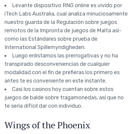
Levante dispositivo RNG online es vivido por
iTech Labs Australia, cual analiza minuciosamente
nuestro guarda de la Regulación sobre juegos
remotos de la Impronta de juegos de Malta así­
como las Estándares sobre prueba de
International Spillemyndigheden.
Luego enlistamos las prerrogativas y no ha
transpirado desconveniencias de cualquier
modalidad con el fin de prefieras los primero es
antes te es conveniente en este instante.
Casi los casinos hoy cuentan sobre estos
juegos de balde sobre tragamonedas, así que no
te sería difícil dar con individuo.
Wings of the Phoenix