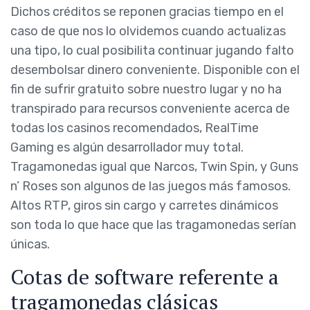
Dichos créditos se reponen gracias tiempo en el
caso de que nos lo olvidemos cuando actualizas
una tipo, lo cual posibilita continuar jugando falto
desembolsar dinero conveniente. Disponible con el
fin de sufrir gratuito sobre nuestro lugar y no ha
transpirado para recursos conveniente acerca de
todas los casinos recomendados, RealTime
Gaming es algún desarrollador muy total.
Tragamonedas igual que Narcos, Twin Spin, y Guns
n’ Roses son algunos de las juegos más famosos.
Altos RTP, giros sin cargo y carretes dinámicos
son toda lo que hace que las tragamonedas serían
únicas.
Cotas de software referente a
tragamonedas clásicas