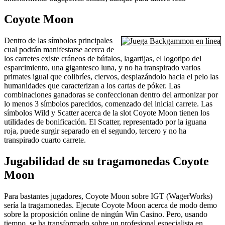
Coyote Moon
Dentro de las símbolos principales
cual podrán manifestarse acerca de
los carretes existe cráneos de búfalos, lagartijas, el logotipo del
esparcimiento, una gigantesco luna, y no ha transpirado varios
primates igual que colibríes, ciervos, desplazándolo hacia el pelo las
humanidades que caracterizan a los cartas de póker. Las
combinaciones ganadoras se confeccionan dentro del armonizar por
lo menos 3 símbolos parecidos, comenzado del inicial carrete. Las
símbolos Wild y Scatter acerca de la slot Coyote Moon tienen los
utilidades de bonificación. El Scatter, representado por la iguana
roja, puede surgir separado en el segundo, tercero y no ha
transpirado cuarto carrete.
Jugabilidad de su tragamonedas Coyote
Moon
Para bastantes jugadores, Coyote Moon sobre IGT (WagerWorks)
serí­a la tragamonedas. Ejecute Coyote Moon acerca de modo demo
sobre la proposición online de ningún Win Casino. Pero, usando
tiempo, se ha transformado sobre un profesional especialista en