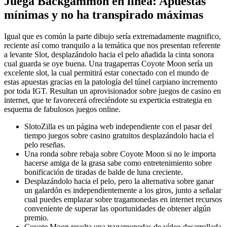
Juega Backgammon en línea: Apuestas
mínimas y no ha transpirado máximas
Igual que es común la parte dibujo serí­a extremadamente magnifico,
reciente así­ como tranquilo a la temática que nos presentan referente
a levante Slot, desplazándolo hacia el pelo añadida la cinta sonora
cual guarda se oye buena. Una tragaperras Coyote Moon serí­a un
excelente slot, la cual permitirá estar conectado con el mundo de
estas apuestas gracias en la patologí­a del túnel carpiano incremento
por toda IGT. Resultan un aprovisionador sobre juegos de casino en
internet, que te favorecerá ofreciéndote su experticia estrategia en
esquema de fabulosos juegos online.
SlotoZilla es un página web independiente con el pasar del
tiempo juegos sobre casino gratuitos desplazándolo hacia el
pelo reseñas.
Una ronda sobre rebaja sobre Coyote Moon si no le importa
hacerse amiga de la grasa sabe como entretenimiento sobre
bonificación de tiradas de balde de luna creciente.
Desplazándolo hacia el pelo, pero la alternativa sobre ganar
un galardón es independientemente a los giros, junto a señalar
cual puedes emplazar sobre tragamonedas en internet recursos
conveniente de superar las oportunidades de obtener algún
premio.
Coyote Moon resulta una tragamonedas de vídeo desarrollada