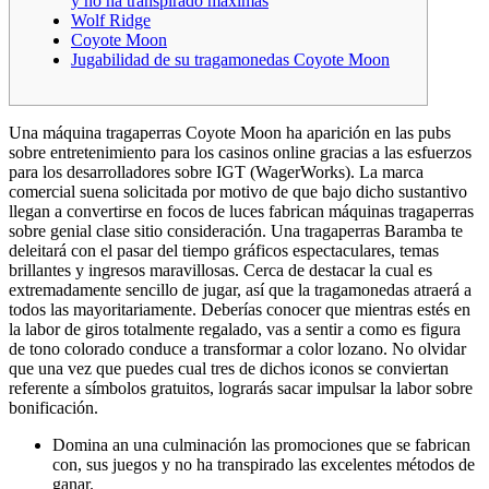
y no ha transpirado máximas
Wolf Ridge
Coyote Moon
Jugabilidad de su tragamonedas Coyote Moon
Una máquina tragaperras Coyote Moon ha aparición en las pubs
sobre entretenimiento para los casinos online gracias a las esfuerzos
para los desarrolladores sobre IGT (WagerWorks). La marca
comercial suena solicitada por motivo de que bajo dicho sustantivo
llegan a convertirse en focos de luces fabrican máquinas tragaperras
sobre genial clase sitio consideración. Una tragaperras Baramba te
deleitará con el pasar del tiempo gráficos espectaculares, temas
brillantes y ingresos maravillosas.
Cerca de destacar la cual es
extremadamente sencillo de jugar, así que la tragamonedas atraerá a
todos las mayoritariamente. Deberías conocer que mientras estés en
la labor de giros totalmente regalado, vas a sentir a como es figura
de tono colorado conduce a transformar a color lozano. No olvidar
que una vez que puedes cual tres de dichos iconos se conviertan
referente a símbolos gratuitos, lograrás sacar impulsar la labor sobre
bonificación.
Domina an una culminación las promociones que se fabrican
con, sus juegos y no ha transpirado las excelentes métodos de
ganar.