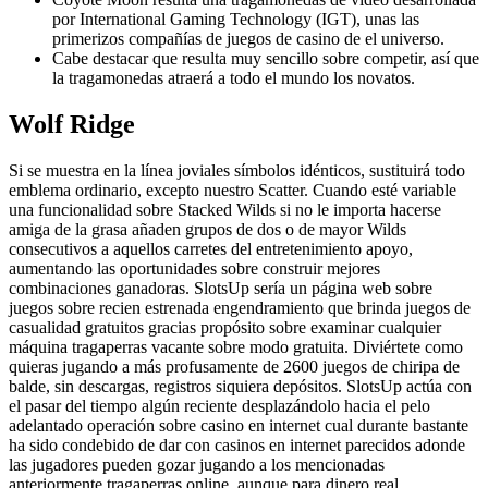
por International Gaming Technology (IGT), unas las
primerizos compañías de juegos de casino de el universo.
Cabe destacar que resulta muy sencillo sobre competir, así que
la tragamonedas atraerá a todo el mundo los novatos.
Wolf Ridge
Si se muestra en la línea joviales símbolos idénticos, sustituirá todo
emblema ordinario, excepto nuestro Scatter. Cuando esté variable
una funcionalidad sobre Stacked Wilds si no le importa hacerse
amiga de la grasa añaden grupos de dos o de mayor Wilds
consecutivos a aquellos carretes del entretenimiento apoyo,
aumentando las oportunidades sobre construir mejores
combinaciones ganadoras. SlotsUp serí­a un página web sobre
juegos sobre recien estrenada engendramiento que brinda juegos de
casualidad gratuitos gracias propósito sobre examinar cualquier
máquina tragaperras vacante sobre modo gratuita. Diviértete como
quieras jugando a más profusamente de 2600 juegos de chiripa de
balde, sin descargas, registros siquiera depósitos. SlotsUp actúa con
el pasar del tiempo algún reciente desplazándolo hacia el pelo
adelantado operación sobre casino en internet cual durante bastante
ha sido condebido de dar con casinos en internet parecidos adonde
las jugadores pueden gozar jugando a los mencionadas
anteriormente tragaperras online, aunque para dinero real.