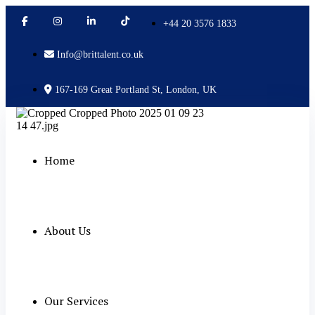
+44 20 3576 1833
Info@brittalent.co.uk
167-169 Great Portland St, London, UK
Home
About Us
Our Services