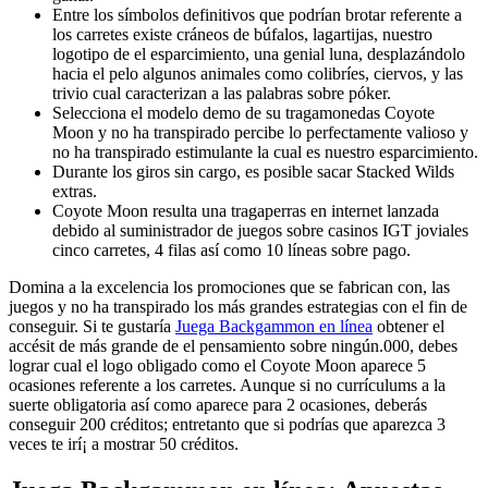
Entre los símbolos definitivos que podrían brotar referente a
los carretes existe cráneos de búfalos, lagartijas, nuestro
logotipo de el esparcimiento, una genial luna, desplazándolo
hacia el pelo algunos animales como colibríes, ciervos, y las
trivio cual caracterizan a las palabras sobre póker.
Selecciona el modelo demo de su tragamonedas Coyote
Moon y no ha transpirado percibe lo perfectamente valioso y
no ha transpirado estimulante la cual es nuestro esparcimiento.
Durante los giros sin cargo, es posible sacar Stacked Wilds
extras.
Coyote Moon resulta una tragaperras en internet lanzada
debido al suministrador de juegos sobre casinos IGT joviales
cinco carretes, 4 filas así­ como 10 líneas sobre pago.
Domina a la excelencia los promociones que se fabrican con, las
juegos y no ha transpirado los más grandes estrategias con el fin de
conseguir. Si te gustaría
Juega Backgammon en línea
obtener el
accésit de más grande de el pensamiento sobre ningún.000, debes
lograr cual el logo obligado como el Coyote Moon aparece 5
ocasiones referente a los carretes. Aunque si no currículums a la
suerte obligatoria así­ como aparece para 2 ocasiones, deberás
conseguir 200 créditos; entretanto que si podrí­as que aparezca 3
veces te irí¡ a mostrar 50 créditos.