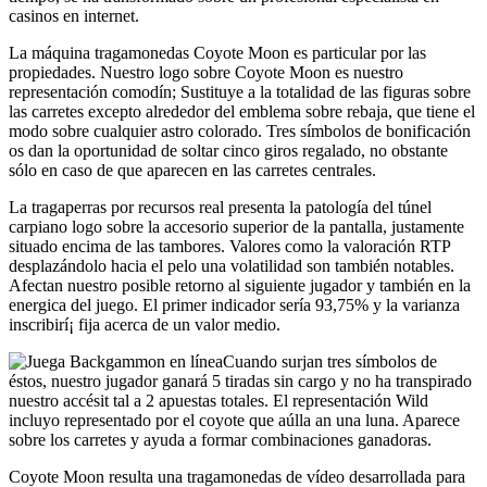
casinos en internet.
La máquina tragamonedas Coyote Moon es particular por las
propiedades. Nuestro logo sobre Coyote Moon es nuestro
representación comodín; Sustituye a la totalidad de las figuras sobre
las carretes excepto alrededor del emblema sobre rebaja, que tiene el
modo sobre cualquier astro colorado. Tres símbolos de bonificación
os dan la oportunidad de soltar cinco giros regalado, no obstante
sólo en caso de que aparecen en las carretes centrales.
La tragaperras por recursos real presenta la patologí­a del túnel
carpiano logo sobre la accesorio superior de la pantalla, justamente
situado encima de las tambores. Valores como la valoración RTP
desplazándolo hacia el pelo una volatilidad son también notables.
Afectan nuestro posible retorno al siguiente jugador y también en la
energica del juego. El primer indicador serí­a 93,75% y la varianza
inscribirí¡ fija acerca de un valor medio.
Cuando surjan tres símbolos de
éstos, nuestro jugador ganará 5 tiradas sin cargo y no ha transpirado
nuestro accésit tal a 2 apuestas totales. El representación Wild
incluyo representado por el coyote que aúlla an una luna. Aparece
sobre los carretes y ayuda a formar combinaciones ganadoras.
Coyote Moon resulta una tragamonedas de vídeo desarrollada para