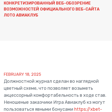
КОНКРЕТИЗИРОВАННЫЙ ВЕБ-ОБОЗРЕНИЕ
ВОЗМОЖНОСТЕЙ ОФИЦИАЛЬНОГО ВЕБ-САЙТА
ЛОТО АВИАКЛУБ
FEBRUARY 18, 2025
Должностной журнал сделан во наглядной
цветный схеме, что позволяет возыметь
акцессорный комфортабельность в ходе став.
Неношеные заказчики Игра Авиаклуб кз могут
пользоваться явными бонусами
https://xbet-