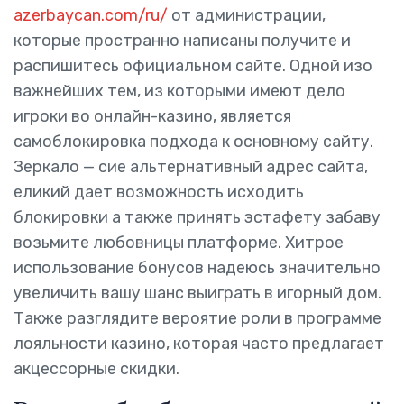
azerbaycan.com/ru/
от администрации,
которые пространно написаны получите и
распишитесь официальном сайте. Одной изо
важнейших тем, из которыми имеют дело
игроки во онлайн-казино, является
самоблокировка подхода к основному сайту.
Зеркало — сие альтернативный адрес сайта,
еликий дает возможность исходить
блокировки а также принять эстафету забаву
возьмите любовницы платформе. Хитрое
использование бонусов надеюсь значительно
увеличить вашу шанс выиграть в игорный дом.
Также разглядите вероятие роли в программе
лояльности казино, которая часто предлагает
акцессорные скидки.