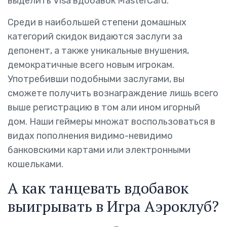
выделить Visa вдобавок MasterCard.
Среди в наибольшей степени домашных
категорий скидок видаются заслуги за
депонент, а также уникальные внушения,
демократичные всего новым игрокам.
Употребивши подобными заслугами, вы
сможете получить вознаграждение лишь всего
выше регистрацию в том али ином игорный
дом. Наши геймеры множат воспользоваться в
видах пополнения видимо-невидимо
банковскими картами или электронными
кошельками.
А как танцевать вдобавок
выигрывать в Игра Аэроклуб?