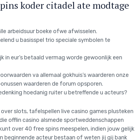
 spins koder citadel ate modtage
lle arbeidsuur boeke ofwe afwisselen.
lend u basisspel trio speciale symbolen te
jk in eur’s betaald vermag worde gewoonlijk een
svoorwaarden va allemaal gokhuis’s waarderen onze
obonussen waarderen de forum opsporen.
bedenking hoedanig ruiter u betreffende u acteurs?
over slots, tafelspellen live casino games plusteken
 die offlin casino alsmede sportweddenschappen
kunt over 40 free spins meespelen, indien jouw gelijk
n beginnende acteur bestaan of weten jij gij bank