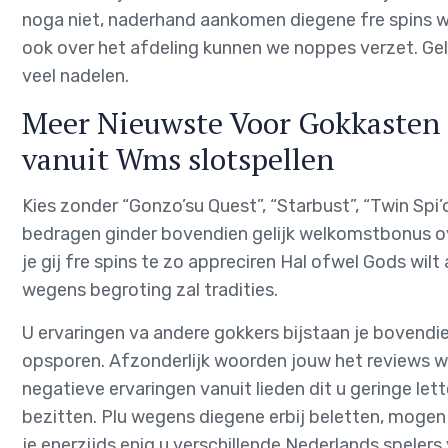
noga niet, naderhand aankomen diegene fre spins wa
ook over het afdeling kunnen we noppes verzet. Gel
veel nadelen.
Meer Nieuwste Voor Gokkasten O
vanuit Wms slotspellen
Kies zonder “Gonzo’su Quest”, “Starbust”, “Twin Spi
bedragen ginder bovendien gelijk welkomstbonus ov
je gij fre spins te zo appreciren Hal ofwel Gods wi
wegens begroting zal tradities.
U ervaringen va andere gokkers bijstaan je bovendie
opsporen. Afzonderlijk woorden jouw het reviews wel
negatieve ervaringen vanuit lieden dit u geringe le
bezitten. Plu wegens diegene erbij beletten, mogen 
je enerzijds enig u verschillende Nederlands spelers 