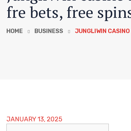
fre bets, free spi
HOME
BUSINESS
JUNGLIWIN CASINO 
JANUARY 13, 2025