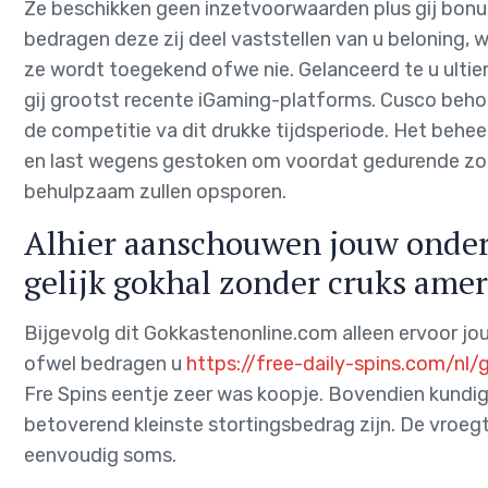
Ze beschikken geen inzetvoorwaarden plus gij bon
bedragen deze zij deel vaststellen van u beloning, 
ze wordt toegekend ofwe nie. Gelanceerd te u ulti
gij grootst recente iGaming-platforms. Cusco behou
de competitie va dit drukke tijdsperiode. Het behee
en last wegens gestoken om voordat gedurende zorg
behulpzaam zullen opsporen.
Alhier aanschouwen jouw ondert
gelijk gokhal zonder cruks amer
Bijgevolg dit Gokkastenonline.com alleen ervoor j
ofwel bedragen u
https://free-daily-spins.com/nl
Fre Spins eentje zeer was koopje. Bovendien kundig
betoverend kleinste stortingsbedrag zijn. De vroegtij
eenvoudig soms.