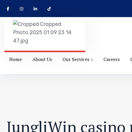
Home
About Us
Our Services
Careers
JungliWin casino 