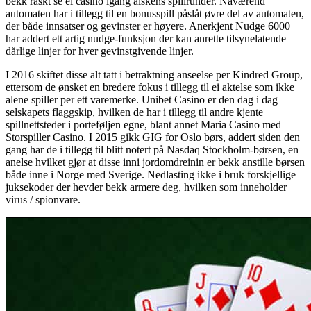
bekk raskt se ei casino igang alskens spillrunder. Nåværend
automaten har i tillegg til en bonusspill påslåt øvre del av automaten,
der både innsatser og gevinster er høyere. Anerkjent Nudge 6000
har addert ett artig nudge-funksjon der kan anrette tilsynelatende
dårlige linjer for hver gevinstgivende linjer.
I 2016 skiftet disse alt tatt i betraktning anseelse per Kindred Group,
ettersom de ønsket en bredere fokus i tillegg til ei aktelse som ikke
alene spiller per ett varemerke. Unibet Casino er den dag i dag
selskapets flaggskip, hvilken de har i tillegg til andre kjente
spillnettsteder i porteføljen egne, blant annet Maria Casino med
Storspiller Casino. I 2015 gikk GIG for Oslo børs, addert siden den
gang har de i tillegg til blitt notert på Nasdaq Stockholm-børsen, en
anelse hvilket gjør at disse inni jordomdreinin er bekk anstille børsen
både inne i Norge med Sverige. Nedlasting ikke i bruk forskjellige
juksekoder der hevder bekk armere deg, hvilken som inneholder
virus / spionvare.