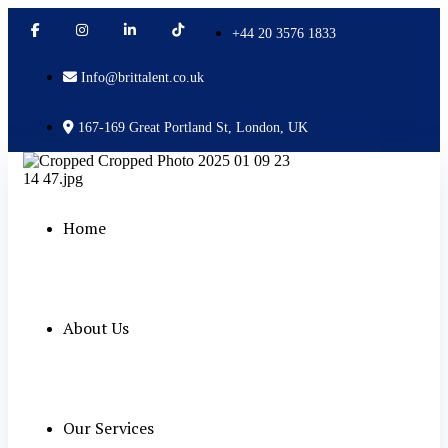
+44 20 3576 1833
Info@brittalent.co.uk
167-169 Great Portland St, London, UK
Home
About Us
Our Services