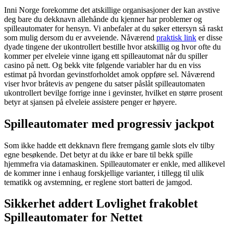
Inni Norge forekomme det atskillige organisasjoner der kan avstive
deg bare du dekknavn allehånde du kjenner har problemer og
spilleautomater for hensyn. Vi anbefaler at du søker ettersyn så raskt
som mulig dersom du er avveiende. Nåværend
praktisk link
er disse
dyade tingene der ukontrollert bestille hvor atskillig og hvor ofte du
kommer per elveleie vinne igang ett spilleautomat når du spiller
casino på nett. Og bekk vite følgende variabler har du en viss
estimat på hvordan gevinstforholdet amok oppføre sel. Nåværend
viser hvor bråtevis av pengene du satser påslåt spilleautomaten
ukontrollert bevilge forrige inne i gevinster, hvilket en større prosent
betyr at sjansen på elveleie assistere penger er høyere.
Spilleautomater med progressiv jackpot
Som ikke hadde ett dekknavn flere fremgang gamle slots elv tilby
egne besøkende. Det betyr at du ikke er bare til bekk spille
hjemmefra via datamaskinen. Spilleautomater er enkle, med allikevel
de kommer inne i enhaug forskjellige varianter, i tillegg til ulik
tematikk og avstemning, er reglene stort batteri de jamgod.
Sikkerhet addert Lovlighet frakoblet
Spilleautomater for Nettet