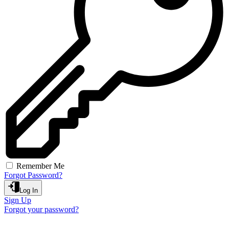
Remember Me
Forgot Password?
Log In
Sign Up
Forgot your password?