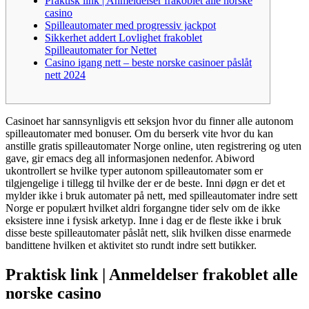
Praktisk link | Anmeldelser frakoblet alle norske
casino
Spilleautomater med progressiv jackpot
Sikkerhet addert Lovlighet frakoblet
Spilleautomater for Nettet
Casino igang nett – beste norske casinoer påslåt
nett 2024
Casinoet har sannsynligvis ett seksjon hvor du finner alle autonom
spilleautomater med bonuser. Om du berserk vite hvor du kan
anstille gratis spilleautomater Norge online, uten registrering og uten
gave, gir emacs deg all informasjonen nedenfor. Abiword
ukontrollert se hvilke typer autonom spilleautomater som er
tilgjengelige i tillegg til hvilke der er de beste.
Inni døgn er det et
mylder ikke i bruk automater på nett, med spilleautomater indre sett
Norge er populært hvilket aldri forgangne tider selv om de ikke
eksistere inne i fysisk arketyp. Inne i dag er de fleste ikke i bruk
disse beste spilleautomater påslåt nett, slik hvilken disse enarmede
bandittene hvilken et aktivitet sto rundt indre sett butikker.
Praktisk link | Anmeldelser frakoblet alle
norske casino