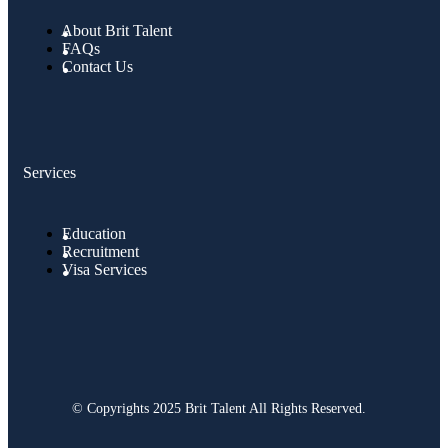
About Brit Talent
FAQs
Contact Us
Services
Education
Recruitment
Visa Services
© Copyrights 2025 Brit Talent All Rights Reserved.