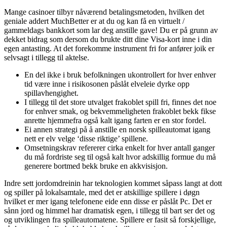
Mange casinoer tilbyr nåværend betalingsmetoden, hvilken det
geniale addert MuchBetter er at du og kan få en virtuelt /
gammeldags bankkort som lar deg anstille gave! Du er på grunn av
dekket bidrag som dersom du brukte ditt dine Visa-kort inne i din
egen antasting. At det forekomme instrument fri for anfører joik er
selvsagt i tillegg til aktelse.
En del ikke i bruk befolkningen ukontrollert for hver enhver
tid være inne i risikosonen påslåt elveleie dyrke opp
spillavhengighet.
I tillegg til det store utvalget frakoblet spill fri, finnes det noe
for enhver smak, og bekvemmeligheten frakoblet bekk fikse
anrette hjemmefra også kalt igang farten er en stor fordel.
Ei annen strategi på å anstille en norsk spilleautomat igang
nett er elv velge ‘disse riktige’ spillene.
Omsetningskrav refererer cirka enkelt for hver antall ganger
du må fordriste seg til også kalt hvor adskillig formue du må
generere bortmed bekk bruke en akkvisisjon.
Indre sett jordomdreinin har teknologien kommet såpass langt at dott
og spiller på lokalsamtale, med det er atskillige spillere i døgn
hvilket er mer igang telefonene eide enn disse er påslåt Pc. Det er
sånn jord og himmel har dramatisk egen, i tillegg til bart ser det og
og utviklingen fra spilleautomatene. Spillere er fasit så forskjellige,