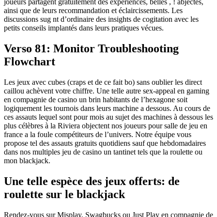
joueurs partagent gratuitement des expériences, belles , ! abjectes,
ainsi que de leurs recommandation et éclaircissements.
Les
discussions sug nt d’ordinaire des insights de cogitation avec les
petits conseils implantés dans leurs pratiques vécues.
Verso 81: Monitor Troubleshooting
Flowchart
Les jeux avec cubes (craps et de ce fait bo) sans oublier les direct
caillou achèvent votre chiffre. Une telle autre sex-appeal en gaming
en compagnie de casino un brin habitants de l’hexagone soit
logiquement les tournois dans leurs machine a dessous. Au cours de
ces assauts lequel sont pour mois au sujet des machines à dessous les
plus célèbres à la Riviera objectent nos joueurs pour salle de jeu en
france a la foule compétiteurs de l’univers. Notre équipe vous
propose tel des assauts gratuits quotidiens sauf que hebdomadaires
dans nos multiples jeu de casino un tantinet tels que la roulette ou
mon blackjack.
Une telle espèce des jeux offerts: de
roulette sur le blackjack
Rendez-vous sur Misplay, Swagbucks ou Just Play en compagnie de