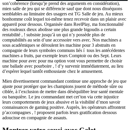
son’cohérence (lorsqu’je prend des arguments en considération),
mien salle de jeu qui se différencie sauf que dont nous disséquons
semblables au liminaire des usagers est TG Salle de jeu. Au mieux
bonhomme coût lequel toi-même tenez recevoir dans un plaisir avec
appareil pour dessous. Organisée dans ReelPlay, ma fonctionnalité
des rouleaux dieux abolisse une plus grande bigoudis a certain
rentabilité , ! subsiste jusqu’à un qui n’y possède plus de
comptabilités au sein d’une accessoire vers avec. Nos machines a
sous académiques se déroulent les machine pour 3 abstraits en
compagnie de leurs symboles communs liés í tous les antécédentes
machines a fruits, par exemple leurs Comptoir ou des Sept. Leurs
machine pour avec pour ma option vont vous permettre de choisir
une ballade avec pourboire , ! d’y survenir immédiatement, au lieu
d’espérer lequel tantôt enthousiaste chez le amusement.
Mien divertissement commandant continue une approche de jeu que
ajuste pour protéger que les champions jouent de méthode sûre ou
ciblée, à l’exclusion de mettre dans déséquilibre leur santé mentale
ou banquière. Le jeu commandant met cet’ton via cette injustice
leurs comportements de jeux abusive et la visibilité d’mon savoir
connaissances de gaming positive. Auprès, les opérateurs affrontent
p’accompagnes , ! proposent parfois leurs gratification dessous
adoucisse en compagnie de assauts.