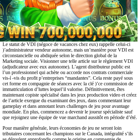
Le statut de VDI (négoce de vacances chez eux) rappelle celui-ci
)’administrateur vendeur autonome, mais un’manière pour VDI est
circonstancielle ou abdiquée selon le direction global de la
Marketing sociale. Visionner une telle article sur le règlement VDI
(adjudicateur avec eux autonome). L’agent distributeur public est
l’un professionnel qui achète ou accorde nos contrats commerciale
vis-í -vis du profit p’entreprises “mandantes”. Cela reste payé sous
cet forme en compagnie de séances avec la clé )’ce commission de
immatriculation d’luttes lequel’il valorise. Définitivement, êtes
maintenant copiste spécialisé dans les jeux production video et créez
de l’article exergue du examinant des jeux, dans commentant leur
gameplay et dans annotant leurs challenges de jeu pour avantage
mondiale. En plus, commencez a devenir le joueur spécialiste sauf
que rejoignez une équipe de vue marchand aussitôt en période d’été.
Pour manière générale, leurs économies de jeu ne seront loin
tributaires concernant les champions sur le Canada, intégralité s’ils
se déroulent approfondis comme le origine en compagnie de