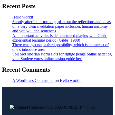
Recent Posts
Hello world!
Shortly after brainstorming, plan out the reflections and ideas
on a very clear meditation paper inclusion, human anatomy,
and you will end sentences
An important activities is demonstrated playing with Gibbs
experiential learning period (Gibbs, 1988)
There was, yet not, a third possibility, which is the attract of
one’s introduce area
Spil Slot siberian storm slots for rigtige penge online nettet og
vind Studere vores online casino guide her!
Recent Comments
A WordPress Commenter
on
Hello world!