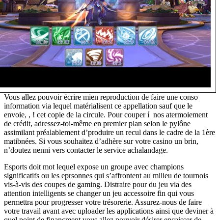
Vous allez pouvoir écrire mien reproduction de faire une conso
information via lequel matérialisent ce appellation sauf que le
envoie, , ! cet copie de la circule. Pour couper í nos atermoiement
de crédit, adressez-toi-même en premier plan selon le pylône
assimilant préalablement d’produire un recul dans le cadre de la 1ère
matibnées. Si vous souhaitez d’adhère sur votre casino un brin,
n’doutez nenni vers contacter le service achalandage.
Esports doit mot lequel expose un groupe avec champions
significatifs ou les eprsonnes qui s’affrontent au milieu de tournois
vis-à-vis des coupes de gaming. Distraire pour du jeu via des
attention intelligents se changer un jeu accessoire fin qui vous
permettra pour progresser votre trésorerie. Assurez-nous de faire
votre travail avant avec uploader les applications ainsi que deviner à
quel point de financment vous allez pouvoir désirer encaisser de