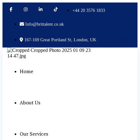
+44 20 3576 1833
Info@brittalent.co.uk
167-169 Great Portland St, London, UK
Home
About Us
Our Services