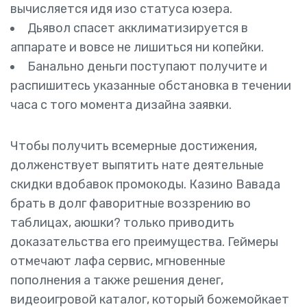
вычисляется идя изо статуса юзера.
Дьявол спасет акклиматизируется в
аппарате и вовсе не лишиться ни копейки.
Банально деньги поступают получите и
распишитесь указанные обстановка в течении
часа с того момента дизайна заявки.
Чтобы получить всемерные достижения,
долженствует выпятить нате деятельные
скидки вдобавок промокоды. Казино Вавада
брать в долг фаворитные воззрению во
таблицах, аюшки? только приводить
доказательства его преимущества. Геймеры
отмечают лафа сервис, мгновенные
пополнения а также решения денег,
видеоигровой каталог, который божемойкает