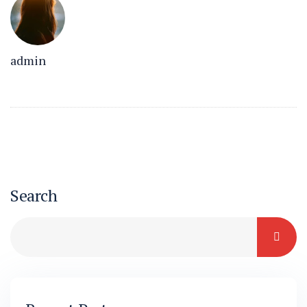
admin
Search