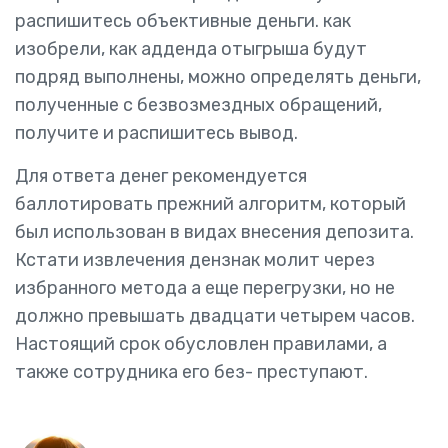
распишитесь объективные деньги. как
изобрели, как адденда отыгрыша будут
подряд выполнены, можно определять деньги,
полученные с безвозмездных обращений,
получите и распишитесь вывод.
Для ответа денег рекомендуется
баллотировать прежний алгоритм, который
был использован в видах внесения депозита.
Кстати извлечения дензнак молит через
избранного метода а еще перегрузки, но не
должно превышать двадцати четырем часов.
Настоящий срок обусловлен правилами, а
также сотрудника его без- преступают.