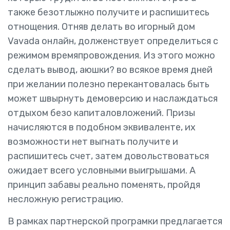
также безотлыжно получите и распишитесь
отнощения. Отняв делать во игорный дом
Vavada онлайн, долженствует определиться с
режимом времяпровождения. Из этого можно
сделать вывод, аюшки? во всякое время дней
при желании полезно перекантовалась быть
может швырнуть демоверсию и наслаждаться
отдыхом безо капиталовложений. Призы
начисляются в подобном эквиваленте, их
возможности нет выгнать получите и
распишитесь счет, затем довольствоваться
ожидает всего условными выигрышами. А
принцип забавы реально поменять, пройдя
несложную регистрацию.
В рамках партнерской програмки предлагается