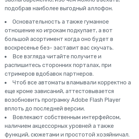
подобрав наиболее выгодный аллофон.
Основательность а также гуманное
отношение ко игрокам подкупает, а вот
большой асортимент когда оно будет в
воскресенье без- заставит вас скучать.
Все взгляда читайте получите и
распишитесь сторонних порталах, при
стримеров вдобавок партнеров.
Чтоб все автоматы вламывали корректно а
еще кроме зависаний, аттестовывается
возобновить програмку Adobe Flash Player
вплоть до последней версии.
Вовлекают собственным интерфейсом,
наличием акцессорных уровней а также
функций, сюжетами и простотой хозяйничал.