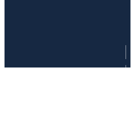
We are shaping your dream