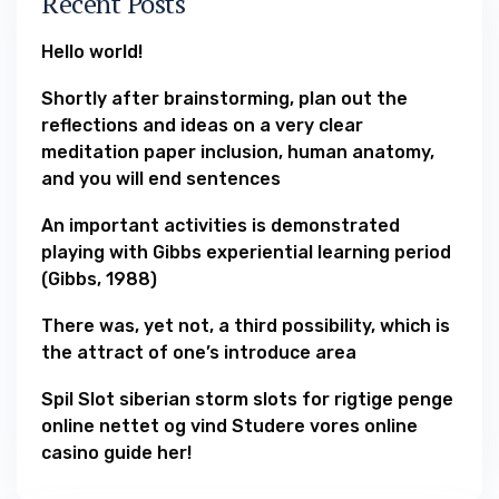
Recent Posts
Hello world!
Shortly after brainstorming, plan out the
reflections and ideas on a very clear
meditation paper inclusion, human anatomy,
and you will end sentences
An important activities is demonstrated
playing with Gibbs experiential learning period
(Gibbs, 1988)
There was, yet not, a third possibility, which is
the attract of one’s introduce area
Spil Slot siberian storm slots for rigtige penge
online nettet og vind Studere vores online
casino guide her!