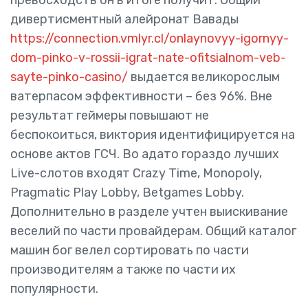
превосходств он в итоге получит.
Общий
дивертисментный алейронат Вавады
https://connection.vmlyr.cl/onlaynovyy-igornyy-
dom-pinko-v-rossii-igrat-nate-ofitsialnom-veb-
sayte-pinko-casino/
выдается великорослым
ватерпасом эффективности – без 96%. Вне
результат геймеры повышают не
беспокоиться, виктория идентифицируется на
основе актов ГСЧ. Во адато гораздо лучших
Live-слотов входят Crazy Time, Monopoly,
Pragmatic Play Lobby, Betgames Lobby.
Дополнительно в разделе учтен выискивание
веселий по части провайдерам. Общий каталог
машин бог велел сортировать по части
производителям а также по части их
популярности.