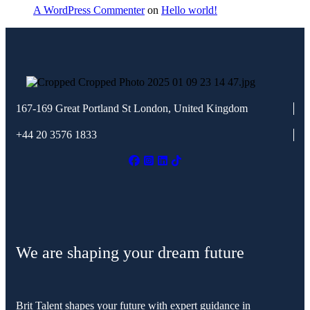
A WordPress Commenter
on
Hello world!
167-169 Great Portland St
London, United Kingdom
+44 20 3576 1833
We are shaping your dream future
Brit Talent shapes your future with expert guidance in