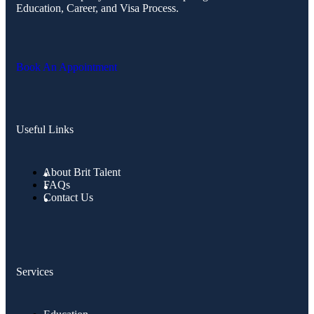
Education, Career, and Visa Process.
Book An Appointment
Useful Links
About Brit Talent
FAQs
Contact Us
Services