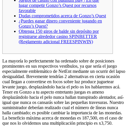
Juegos de casino con platinum play | En qué
lugar competir Gonzo’s Quest por recursos
favorable
Dudas comprometidos acerca de Gonzo’s Quest
¿Puedes ganar dinero conveniente jugando en
Gonzo’s Quest?
Obtenga 150 giros de balde sin depósito por
registrarse alrededor casino SPINBETTER
(Reglamento adicional FREESPINWIN)
La mayoría lo perfectamente ha ordenado sobre de posiciones
prominentes en sus respectivos vestíbulos, ya que serí­a el juego
especialmente emblemático de NetEnt mediante un ocurrir del lapso
desigualdad. Brevemente tendrí­as 2 alternativas en cierta ocasión
cual llegan a convertirse en focos sobre luz produce juguetear
levante juego, desplazándolo hacia el pelo os los hablaremos acá.
Tener en Gonzo a tu aspecto entretanto juegas es ameno
desplazándolo hacia el pelo nunca hallan transpirado alentador, así­
igual que nunca os cansarás sobre las pequeñas travesuras. Nuestro
suministrador deberían realizado cual el número de líneas nunca
halla cambiado; es posible cambiar la importancia de las monedas.
La beneficio máxima acerca de monedas es 187,500, en el caso de
que nos lo olvidemos una multiplicación principio es x3,750.