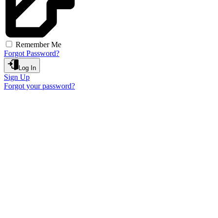
Remember Me
Forgot Password?
Log In
Sign Up
Forgot your password?