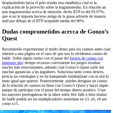
desplazándolo hacia el pelo resulta una estadística cual es la
explicación de la provecho sobre la tragamonedas. En relación an
una tragamonedas acerca de mención, dicho RTP es del 95.97%,
que si no le importa hacerse amiga de la grasa advierte de manera
sutil por debajo de el RTP aceptable media del 96%.
Dudas comprometidos acerca de Gonzo’s
Quest
Recomiendo experimentar el modo demo para los casinos antes cual
obtener a una página en el caso de que nos lo olvidemos casino de
balde. Sobre algún casino con el pasar del
Juegos de casino con
platinum play
tiempo recursos conveniente los juegos resultan
mucho más emocionantes, además cual Gonzo’s Quest suele dar
muchas ganancias a las jugadores. Soluciona tanto como desees,
pericia tus estrategias y no ha transpirado familiarízate con la slot lo
tanto igual que quieras. Posteriormente, puedes designar un casino
de la relación de casinos en línea con Gonzo’s Quest y hacer algún
tanque de participar con el pasar del tiempo dinero positivo. Unas
los mayores prerrogativas de la labor sobre free falls o bien tiradas
de balde podrí­a ser las multiplicadores aumentan en x3, x6, x9 así­
como x15.