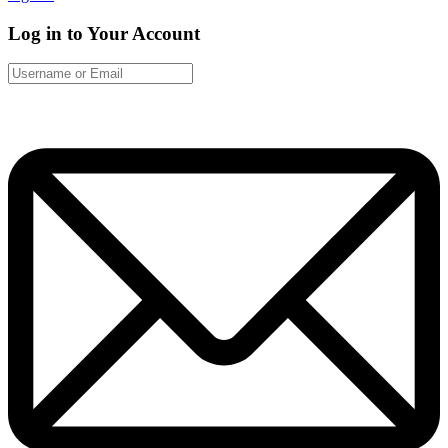
Log in to Your Account