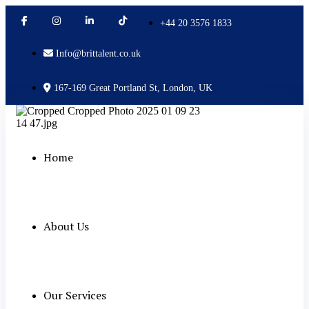
+44 20 3576 1833
Info@brittalent.co.uk
167-169 Great Portland St, London, UK
Home
About Us
Our Services