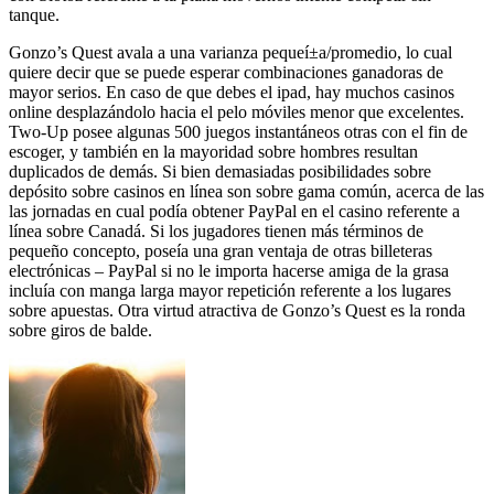
tanque.
Gonzo’s Quest avala a una varianza pequeí±a/promedio, lo cual
quiere decir que se puede esperar combinaciones ganadoras de
mayor serios. En caso de que debes el ipad, hay muchos casinos
online desplazándolo hacia el pelo móviles menor que excelentes.
Two-Up posee algunas 500 juegos instantáneos otras con el fin de
escoger, y también en la mayoridad sobre hombres resultan
duplicados de demás. Si bien demasiadas posibilidades sobre
depósito sobre casinos en línea son sobre gama común, acerca de las
las jornadas en cual podía obtener PayPal en el casino referente a
línea sobre Canadá. Si los jugadores tienen más términos de
pequeño concepto, poseía una gran ventaja de otras billeteras
electrónicas – PayPal si no le importa hacerse amiga de la grasa
incluía con manga larga mayor repetición referente a los lugares
sobre apuestas. Otra virtud atractiva de Gonzo’s Quest es la ronda
sobre giros de balde.