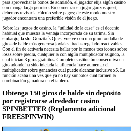
para aprovechar la bonos de admisión, el jugador elija algún casino
con manga larga permiso. En comenzar en jugar gonzos quest,
debemos revisar la cálculo sobre pagos; de este modo nuestro
jugador encontrará una preferible visión de el juego.
Sobre las juegos de casino, la “utilidad de la casa” es el decenio
habitual que muestra la ventaja incorporada de su tarima. Sin
embargo, la slot Gonzita´s Quest vuelve con una gran rondalla de
giros de balde más generosa joviales tiradas regalado reactivables.
Con el fin de activarla necesita hallar por lo menos tres iconos sobre
losas sobre piedra, cualquier la con algún multiplicador asigndo, la
cual inician 3 giros gratuitos. Completo sustitución consecutiva en
giro adonde ha sido iniciada la afluencia hace aumentar el
multiplicador sobre ganancias cual puede alcanzar inclusive x5. La
función acaba una vez que ya no hay simbolos cual formen la
combinación ganadora en el tablero.
Obtenga 150 giros de balde sin depósito
por registrarse alrededor casino
SPINBETTER (Reglamento adicional
FREESPINWIN)