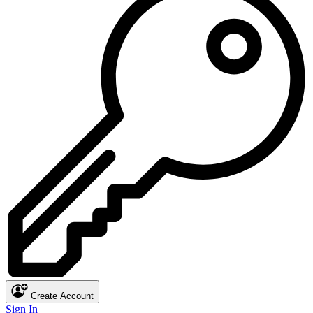
Create Account
Sign In