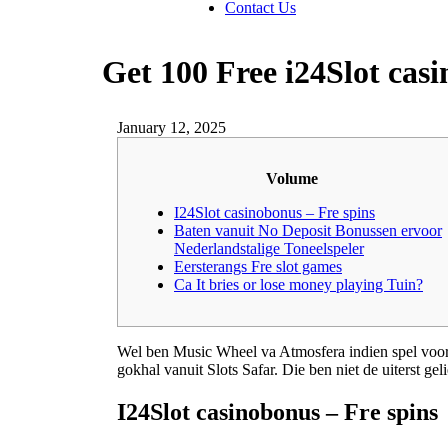
Contact Us
Get 100 Free i24Slot cas
January 12, 2025
Volume
I24Slot casinobonus – Fre spins
Baten vanuit No Deposit Bonussen ervoor
Nederlandstalige Toneelspeler
Eersterangs Fre slot games
Ca It bries or lose money playing Tuin?
Wel ben Music Wheel va Atmosfera indien spel voors
gokhal vanuit Slots Safar. Die ben niet de uiterst ge
I24Slot casinobonus – Fre spins