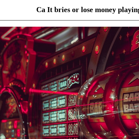
Ca It bries or lose money playi