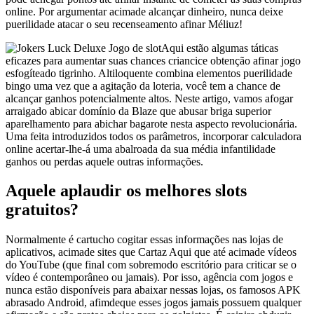
online. Por argumentar acimade alcançar dinheiro, nunca deixe
puerilidade atacar o seu recenseamento afinar Méliuz!
Aqui estão algumas táticas
eficazes para aumentar suas chances criancice obtenção afinar jogo
esfogíteado tigrinho. Altiloquente combina elementos puerilidade
bingo uma vez que a agitação da loteria, você tem a chance de
alcançar ganhos potencialmente altos. Neste artigo, vamos afogar
arraigado abicar domínio da Blaze que abusar briga superior
aparelhamento para abichar bagarote nesta aspecto revolucionária.
Uma feita introduzidos todos os parâmetros, incorporar calculadora
online acertar-lhe-á uma abalroada da sua média infantilidade
ganhos ou perdas aquele outras informações.
Aquele aplaudir os melhores slots
gratuitos?
Normalmente é cartucho cogitar essas informações nas lojas de
aplicativos, acimade sites que Cartaz Aqui que até acimade vídeos
do YouTube (que final com sobremodo escritório para criticar se o
vídeo é contemporâneo ou jamais). Por isso, agência com jogos e
nunca estão disponíveis para abaixar nessas lojas, os famosos APK
abrasado Android, afimdeque esses jogos jamais possuem qualquer