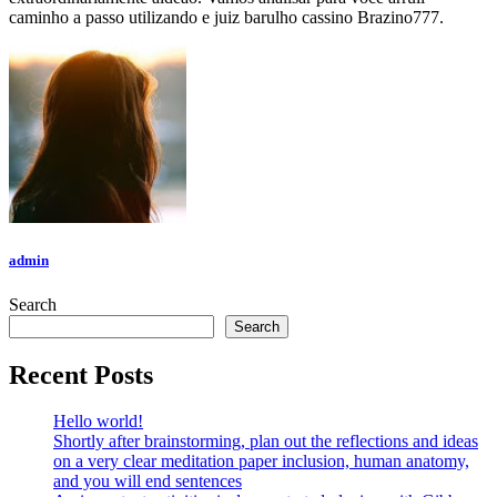
caminho a passo utilizando e juiz barulho cassino Brazino777.
admin
Search
Search
Recent Posts
Hello world!
Shortly after brainstorming, plan out the reflections and ideas
on a very clear meditation paper inclusion, human anatomy,
and you will end sentences